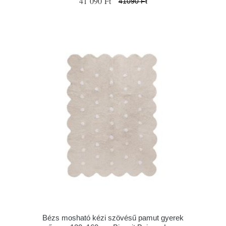
41 090 Ft
41090 Ft
Bézs mosható kézi szövésű pamut gyerek