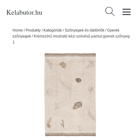
Kelabutor.hu
Keresés:
Home
/
Produkty
/
Kategóriák
/
Szőnyegek és lábtörlők
/
Gyerek
szőnyegek
/
Krémszínű mosható kézi szövésű pamut gyerek szőnyeg
140x200 cm Pine Forest – Lorena Canals