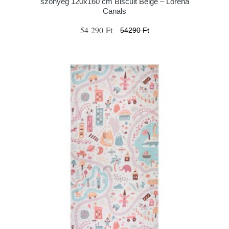
szőnyeg 120x160 cm Biscuit Beige – Lorena
Canals
54 290 Ft
54290 Ft