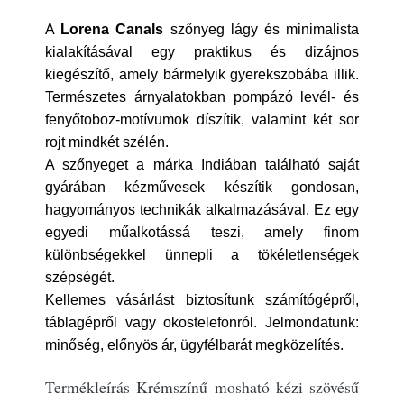
A
Lorena Canals
szőnyeg lágy és minimalista
kialakításával egy praktikus és dizájnos
kiegészítő, amely bármelyik gyerekszobába illik.
Természetes árnyalatokban pompázó levél- és
fenyőtoboz-motívumok díszítik, valamint két sor
rojt mindkét szélén.
A szőnyeget a márka Indiában található saját
gyárában kézművesek készítik gondosan,
hagyományos technikák alkalmazásával. Ez egy
egyedi műalkotássá teszi, amely finom
különbségekkel ünnepli a tökéletlenségek
szépségét.
Kellemes vásárlást biztosítunk számítógépről,
táblagépről vagy okostelefonról. Jelmondatunk:
minőség, előnyös ár, ügyfélbarát megközelítés.
Termékleírás Krémszínű mosható kézi szövésű