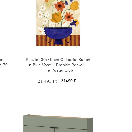
ós
Poszter 30x40 cm Colourful Bunch
ó 70
in Blue Vase – Frankie Penwill –
The Poster Club
21 490 Ft
21490 Ft