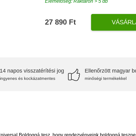
Elérhetőség: Raktáron > 5 db
27 890 Ft
VÁSÁRL
14 napos visszatérítési jog
Ellenőrzött magyar bo
ingyenes és kockázatmentes
minőségi termékekkel
versal Boldoggá tesz, hogy rendezvényeink boldoggá tesznek! 