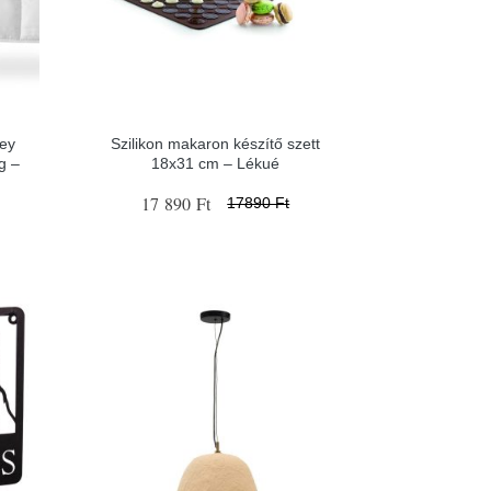
sey
Szilikon makaron készítő szett
g –
18x31 cm – Lékué
17 890 Ft
17890 Ft