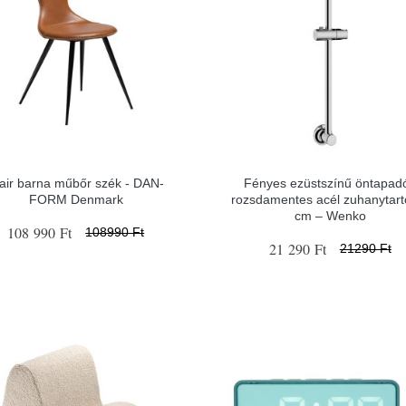
air barna műbőr szék - ​​​​​DAN-
Fényes ezüstszínű öntapad
FORM Denmark
rozsdamentes acél zuhanytart
cm – Wenko
108 990 Ft
108990 Ft
21 290 Ft
21290 Ft