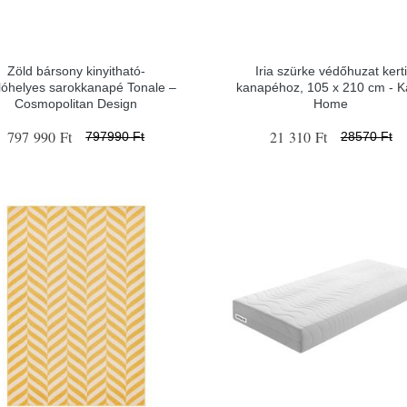
Zöld bársony kinyitható-
Iria szürke védőhuzat kerti
olóhelyes sarokkanapé Tonale –
kanapéhoz, 105 x 210 cm - K
Cosmopolitan Design
Home
797 990 Ft
21 310 Ft
797990 Ft
28570 Ft