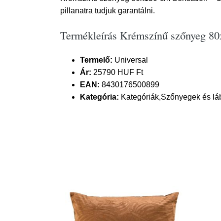
pillanatra tudjuk garantálni.
Termékleírás Krémszínű szőnyeg 80
Termelő:
Universal
Ár:
25790 HUF Ft
EAN:
8430176500899
Kategória:
Kategóriák,Szőnyegek és lá