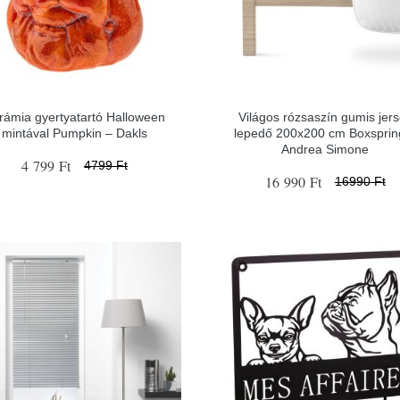
rámia gyertyatartó Halloween
Világos rózsaszín gumis jer
mintával Pumpkin – Dakls
lepedő 200x200 cm Boxsprin
Andrea Simone
4 799 Ft
4799 Ft
16 990 Ft
16990 Ft