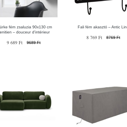
ürke fém zsaluzia 90x130 cm
Fali fém akasztó – Antic Li
enitien – douceur d'intérieur
8 769 Ft
8769 Ft
9 689 Ft
9689 Ft