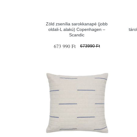
Zöld zsenília sarokkanapé (jobb
oldali-L alakú) Copenhagen –
tár
Scandic
673 990 Ft
673990 Ft