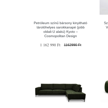
Petróleum színű bársony kinyitható
Sz
tárolóhelyes sarokkanapé (jobb
V
oldali-U alakú) Kyoto –
Cosmopolitan Design
1 162 990 Ft
1162990 Ft