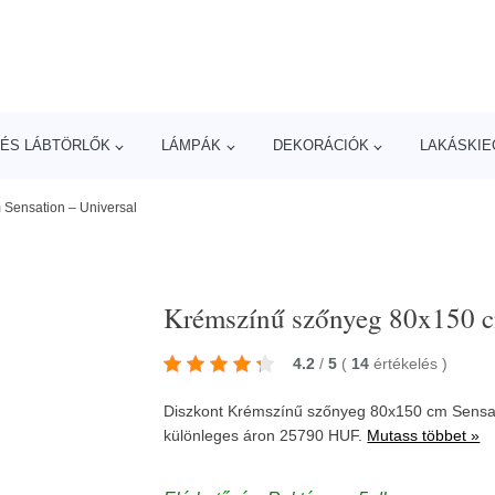
ÉS LÁBTÖRLŐK
LÁMPÁK
DEKORÁCIÓK
LAKÁSKIE
Sensation – Universal
Krémszínű szőnyeg 80x150 c
4.2
/
5
(
14
értékelés
)
Diszkont Krémszínű szőnyeg 80x150 cm Sensat
különleges áron 25790 HUF.
Mutass többet »