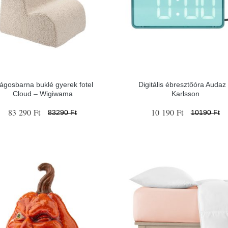
lágosbarna buklé gyerek fotel
Digitális ébresztőóra Audaz
Cloud – Wigiwama
Karlsson
83 290 Ft
10 190 Ft
83290 Ft
10190 Ft