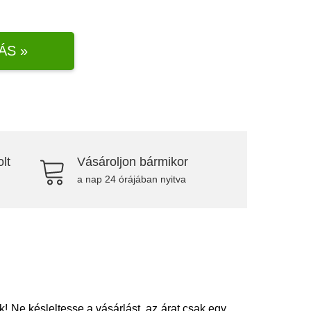
ÁS »
lt
Vásároljon bármikor
a nap 24 órájában nyitva
Ne késleltesse a vásárlást, az árat csak egy