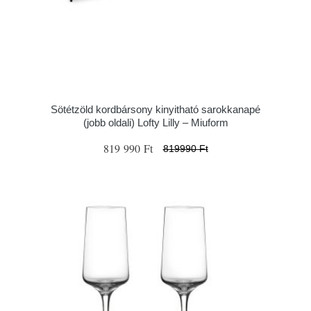
Sötétzöld kordbársony kinyitható sarokkanapé
(jobb oldali) Lofty Lilly – Miuform
819 990 Ft
819990 Ft