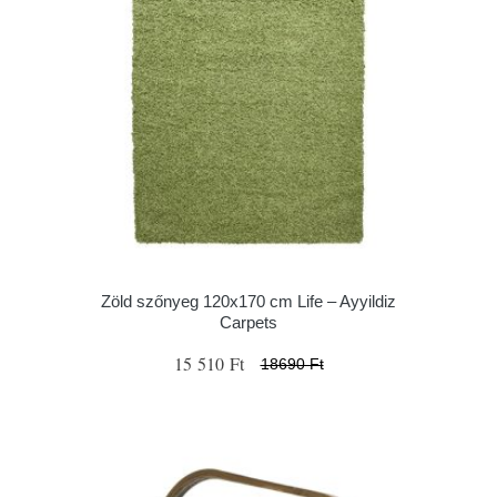
Zöld szőnyeg 120x170 cm Life – Ayyildiz
Carpets
15 510 Ft
18690 Ft