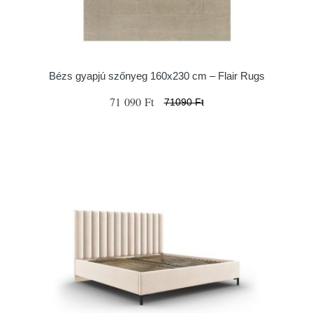
Bézs gyapjú szőnyeg 160x230 cm – Flair Rugs
71 090 Ft
71090 Ft