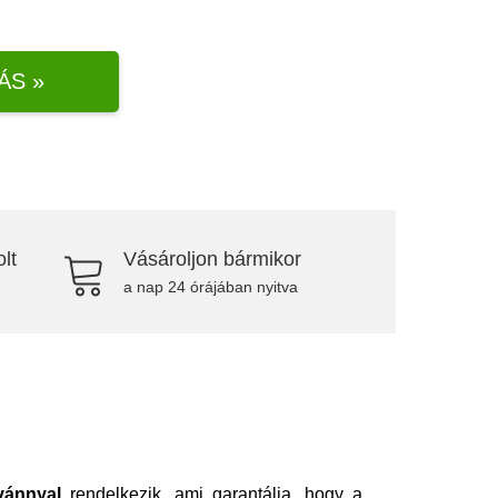
ÁS »
lt
Vásároljon bármikor
a nap 24 órájában nyitva
ánnyal
rendelkezik, ami garantálja, hogy a