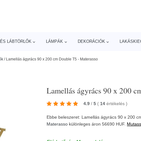
ÉS LÁBTÖRLŐK
LÁMPÁK
DEKORÁCIÓK
LAKÁSKIE
ők
/
Lamellás ágyrács 90 x 200 cm Double T5 - Materasso
Lamellás ágyrács 90 x 200 c
4.9
/
5
(
14
értékelés
)
Ebbe beleszeret: Lamellás ágyrács 90 x 200 c
Materasso
különleges áron 56690 HUF.
Mutass