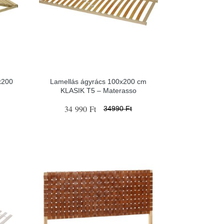
x200
Lamellás ágyrács 100x200 cm
KLASIK T5 – Materasso
34 990 Ft
34990 Ft