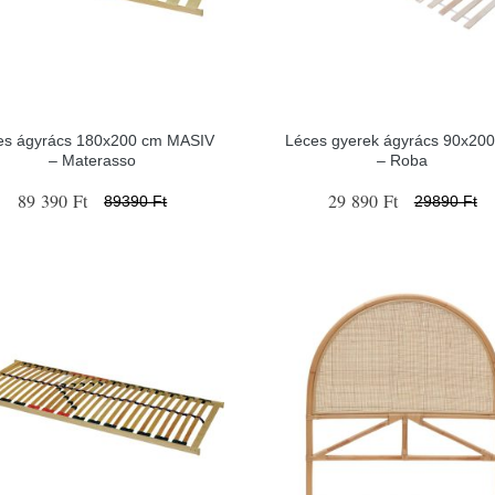
es ágyrács 180x200 cm MASIV
Léces gyerek ágyrács 90x20
– Materasso
– Roba
89 390 Ft
29 890 Ft
89390 Ft
29890 Ft