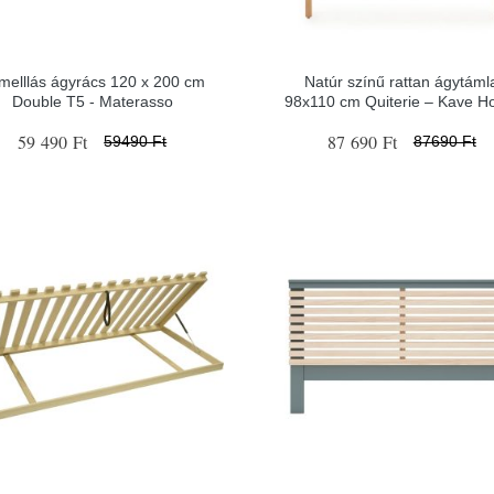
melllás ágyrács 120 x 200 cm
Natúr színű rattan ágytáml
Double T5 - Materasso
98x110 cm Quiterie – Kave 
59 490 Ft
87 690 Ft
59490 Ft
87690 Ft