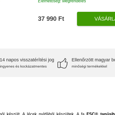
Elérhetőség: Megrendelés
37 990 Ft
VÁSÁRL
14 napos visszatérítési jog
Ellenőrzött magyar bo
ingyenes és kockázatmentes
minőségi termékekkel
l készült. A lécek nyírfából készültek. A fa
FSC® tanúsítv