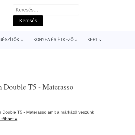
Keresés:
GÉSZÍTŐK
KONYHA ÉS ÉTKEZŐ
KERT
m Double T5 - Materasso
m Double T5 - Materasso amit a márkától veszünk
 többet »