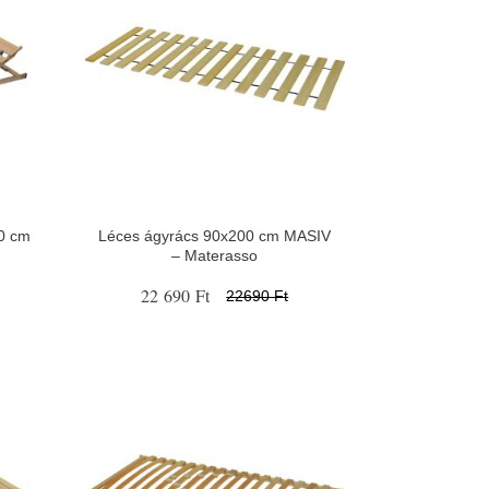
00 cm
Léces ágyrács 90x200 cm MASIV
– Materasso
22 690 Ft
22690 Ft