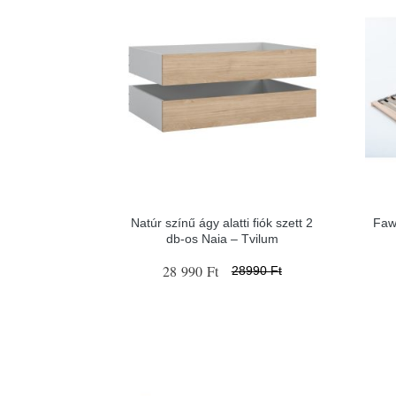
Natúr színű ágy alatti fiók szett 2
Faw
db-os Naia – Tvilum
28 990 Ft
28990 Ft