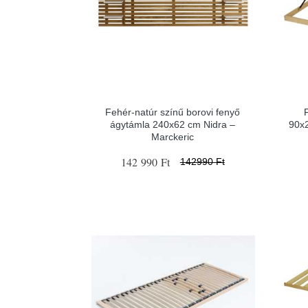
Fehér-natúr színű borovi fenyő
ágytámla 240x62 cm Nidra –
90x
Marckeric
142 990 Ft
142990 Ft