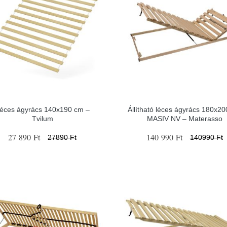
éces ágyrács 140x190 cm –
Állítható léces ágyrács 180x2
Tvilum
MASIV NV – Materasso
27 890 Ft
140 990 Ft
27890 Ft
140990 Ft