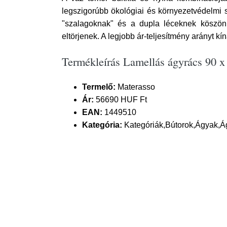
legszigorúbb ökológiai és környezetvédelmi s
"szalagoknak" és a dupla léceknek köszön
eltörjenek. A legjobb ár-teljesítmény arányt kín
Termékleírás Lamellás ágyrács 90 
Termelő:
Materasso
Ár:
56690 HUF Ft
EAN:
1449510
Kategória:
Kategóriák,Bútorok,Ágyak,Á