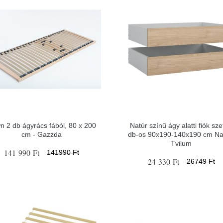
n 2 db ágyrács fából, 80 x 200
Natúr színű ágy alatti fiók sze
cm - Gazzda
db-os 90x190-140x190 cm Na
Tvilum
141 990 Ft
141990 Ft
24 330 Ft
26749 Ft