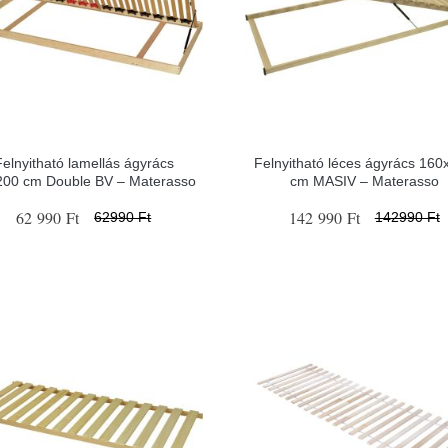
Felnyitható lamellás ágyrács
Felnyitható léces ágyrács 160
200 cm Double BV – Materasso
cm MASIV – Materasso
62 990 Ft
142 990 Ft
62990 Ft
142990 Ft