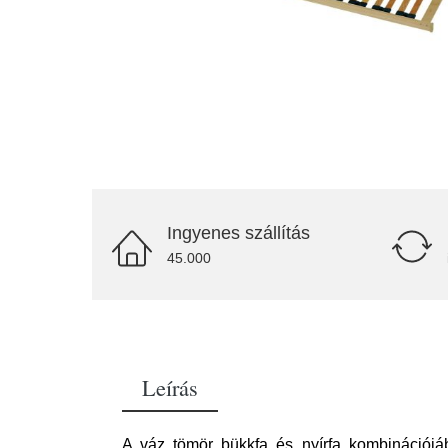
Ingyenes szállítás
45.000
Leírás
A váz tömör bükkfa és nyírfa kombinációjábó