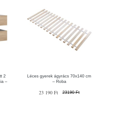
tt 2
Léces gyerek ágyrács 70x140 cm
ia –
– Roba
23 190 Ft
23190 Ft