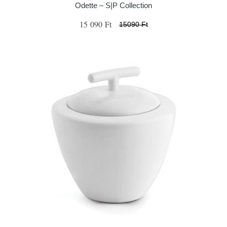
Odette – S|P Collection
15 090 Ft
15090 Ft