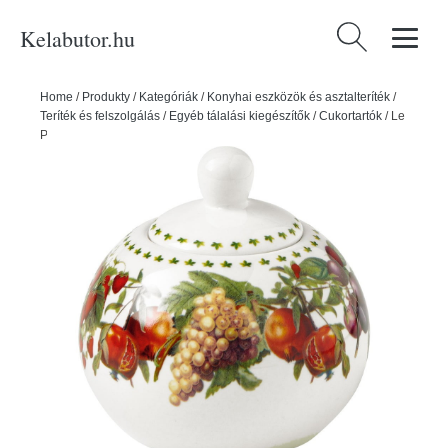
Kelabutor.hu
Keresés:
Home
/
Produkty
/
Kategóriák
/
Konyhai eszközök és asztalteríték
/
Teríték és felszolgálás
/
Egyéb tálalási kiegészítők
/
Cukortartók
/
Le
Primizie porcelán cukortartó - Brandani