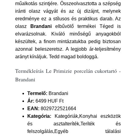
műalkotás szintjére. Összeolvasztotta a szépség
iránti olasz vágyát és az új dizájnt, melynek
eredménye ez a stílusos és praktikus darab. Az
olasz
Brandani
elbűvölő termékei Téged is
elvarázsolnak. Kiváló minőségű anyagokból
készültek, a finom mintázatukba pedig biztosan
azonnal beleszeretsz. A legjobb ár-teljesítmény
arányt kínáljuk. Tedd magad boldoggá.
Termékleírás Le Primizie porcelán cukortartó -
Brandani
Termelő:
Brandani
Ár:
6499 HUF Ft
EAN:
8029722521664
Kategória:
Kategóriák,Konyhai eszközök
és asztalteríték,Teríték és
felszolgálás,Egyéb tálalási