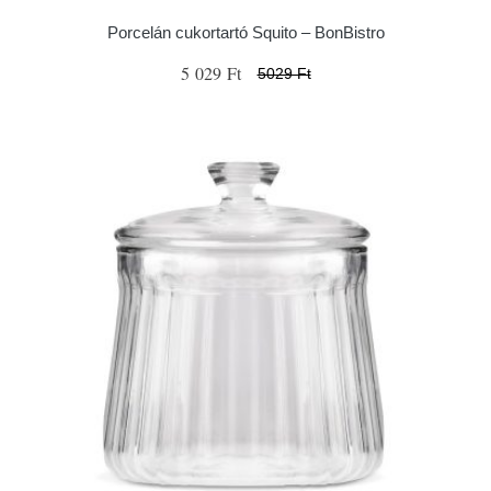
Porcelán cukortartó Squito – BonBistro
5 029 Ft
5029 Ft