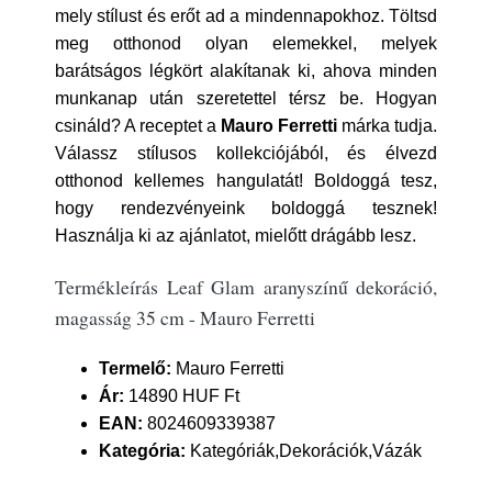
mely stílust és erőt ad a mindennapokhoz. Töltsd
meg otthonod olyan elemekkel, melyek
barátságos légkört alakítanak ki, ahova minden
munkanap után szeretettel térsz be. Hogyan
csináld? A receptet a
Mauro Ferretti
márka tudja.
Válassz stílusos kollekciójából, és élvezd
otthonod kellemes hangulatát! Boldoggá tesz,
hogy rendezvényeink boldoggá tesznek!
Használja ki az ajánlatot, mielőtt drágább lesz.
Termékleírás Leaf Glam aranyszínű dekoráció,
magasság 35 cm - Mauro Ferretti
Termelő:
Mauro Ferretti
Ár:
14890 HUF Ft
EAN:
8024609339387
Kategória:
Kategóriák,Dekorációk,Vázák