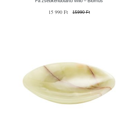
Fa zsebkendőtartó Wilo – Blomus
15 990 Ft
15990 Ft