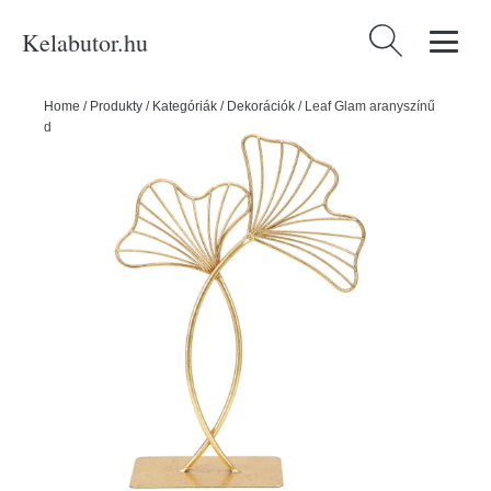
Kelabutor.hu
Keresés:
Home
/
Produkty
/
Kategóriák
/
Dekorációk
/
Leaf Glam aranyszínű
dekoráció, magasság 35 cm - Mauro Ferretti