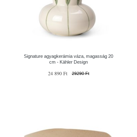
Signature agyagkerámia váza, magasság 20
cm - Kähler Design
24 890 Ft
29290 Ft