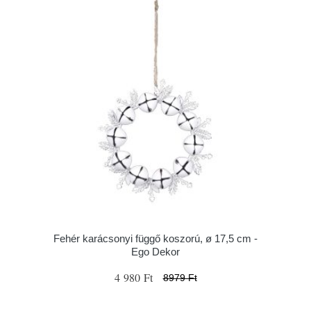
Fehér karácsonyi függő koszorú, ø 17,5 cm -
Ego Dekor
4 980 Ft
8979 Ft