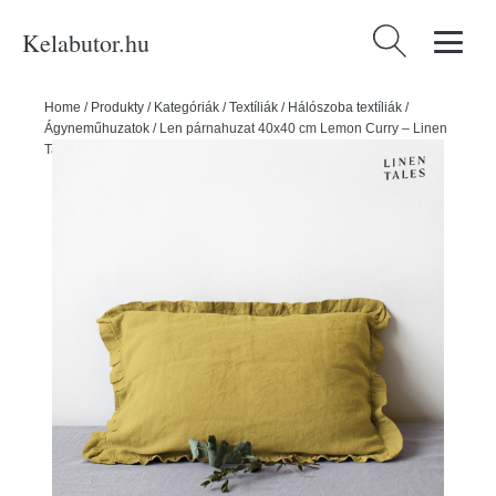
Kelabutor.hu
Keresés:
Home
/
Produkty
/
Kategóriák
/
Textíliák
/
Hálószoba textíliák
/
Ágyneműhuzatok
/
Len párnahuzat 40x40 cm Lemon Curry – Linen
Tales