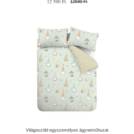
12 590 Ft
12590 Ft
Világoszöld egyszemélyes ágyneműhuzat