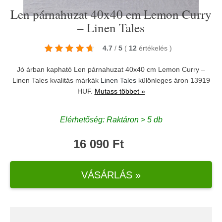
Len párnahuzat 40x40 cm Lemon Curry
– Linen Tales
4.7
/
5
(
12
értékelés
)
Jó árban kapható Len párnahuzat 40x40 cm Lemon Curry –
Linen Tales kvalitás márkák
Linen Tales
különleges áron 13919
HUF.
Mutass többet »
Elérhetőség: Raktáron > 5 db
16 090 Ft
VÁSÁRLÁS »