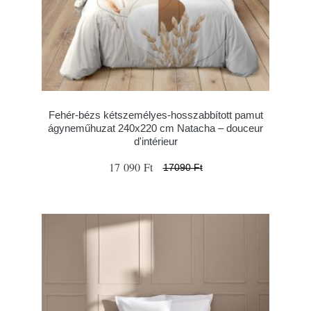
Fehér-bézs kétszemélyes-hosszabbított pamut
ágyneműhuzat 240x220 cm Natacha – douceur
d'intérieur
17 090 Ft
17090 Ft