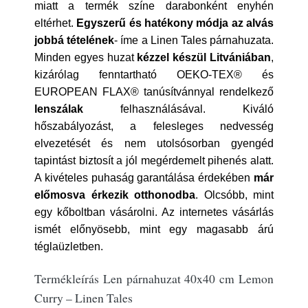
miatt a termék színe darabonként enyhén
eltérhet.
Egyszerű és hatékony módja az alvás
jobbá tételének
- íme a Linen Tales párnahuzata.
Minden egyes huzat
kézzel készül Litvániában
,
kizárólag fenntartható OEKO-TEX® és
EUROPEAN FLAX® tanúsítvánnyal rendelkező
lenszálak
felhasználásával. Kiváló
hőszabályozást, a felesleges nedvesség
elvezetését és nem utolsósorban gyengéd
tapintást biztosít a jól megérdemelt pihenés alatt.
A kivételes puhaság garantálása érdekében
már
előmosva érkezik otthonodba
. Olcsóbb, mint
egy kőboltban vásárolni. Az internetes vásárlás
ismét előnyösebb, mint egy magasabb árú
téglaüzletben.
Termékleírás Len párnahuzat 40x40 cm Lemon
Curry – Linen Tales