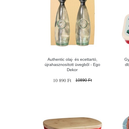
Authentic olaj- és ecettartó,
Gy
újrahasznosított üvegből - Ego
d
Dekor
10 890 Ft
10890 Ft