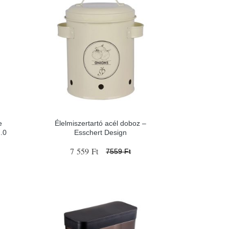
e
Élelmiszertartó acél doboz –
2.0
Esschert Design
7 559 Ft
7559 Ft