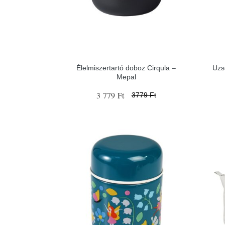
Élelmiszertartó doboz Cirqula –
Uzs
Mepal
3 779 Ft
3779 Ft