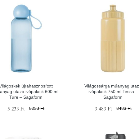
Világoskék újrahasznosított
Világossárga műanyag uta
anyag utazó ivópalack 600 ml
ivópalack 750 ml Tessa –
Ture – Sagaform
Sagaform
5 233 Ft
3 483 Ft
5233 Ft
3483 Ft