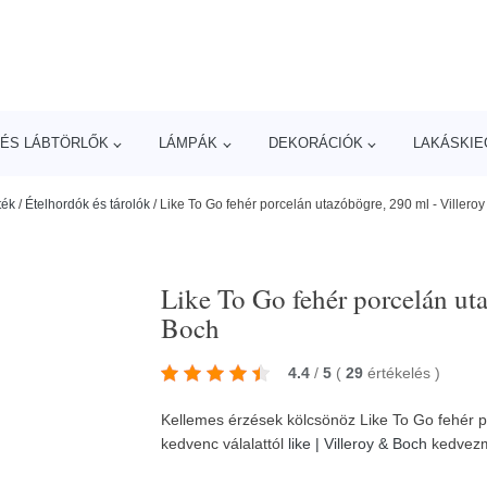
ÉS LÁBTÖRLŐK
LÁMPÁK
DEKORÁCIÓK
LAKÁSKIE
ték
/
Ételhordók és tárolók
/
Like To Go fehér porcelán utazóbögre, 290 ml - Villero
Like To Go fehér porcelán ut
Boch
4.4
/
5
(
29
értékelés
)
Kellemes érzések kölcsönöz Like To Go fehér p
kedvenc válalattól
like | Villeroy & Boch
kedvez