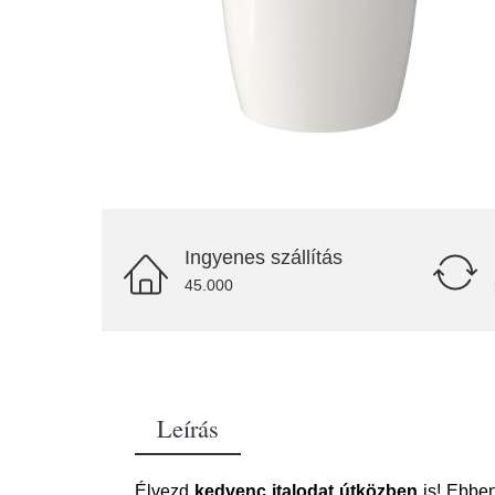
Ingyenes szállítás
45.000
Leírás
Élvezd
kedvenc italodat útközben
is! Ebben