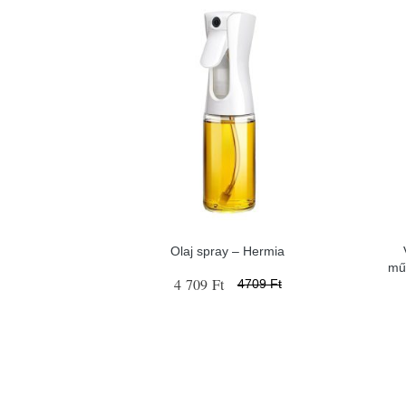
Olaj spray – Hermia
mű
4 709 Ft
4709 Ft