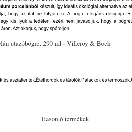
mium porcelánból
készült, így ideális ökológiai alternatíva az
ítja, hogy az ital ne folyjon ki. A bögre elegáns designja és 
gy kis lyuk a fedélen, ezért nem javasoljuk, hogy a bögrét
ron. Azt akarjuk, hogy spóroljon.
elán utazóbögre, 290 ml - Villeroy & Boch
 és asztalteríték,Ételhordók és tárolók,Palackok és termoszok
Hasonló termékek