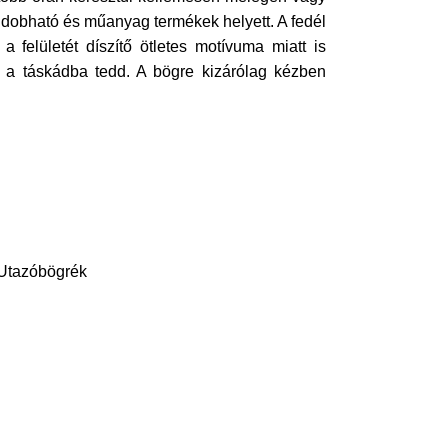
 eldobható és műanyag termékek helyett. A fedél
a felületét díszítő ötletes motívuma miatt is
 a táskádba tedd. A bögre kizárólag kézben
,Utazóbögrék