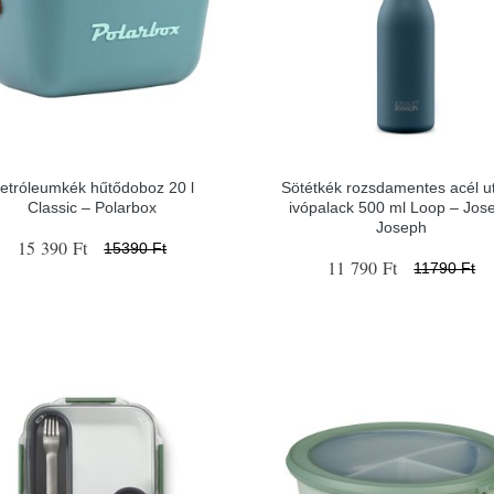
etróleumkék hűtődoboz 20 l
Sötétkék rozsdamentes acél u
Classic – Polarbox
ivópalack 500 ml Loop – Jos
Joseph
15 390 Ft
15390 Ft
11 790 Ft
11790 Ft