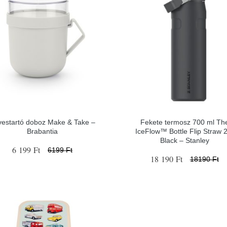
vestartó doboz Make & Take –
Fekete termosz 700 ml Th
Brabantia
IceFlow™ Bottle Flip Straw 
Black – Stanley
6 199 Ft
6199 Ft
18 190 Ft
18190 Ft