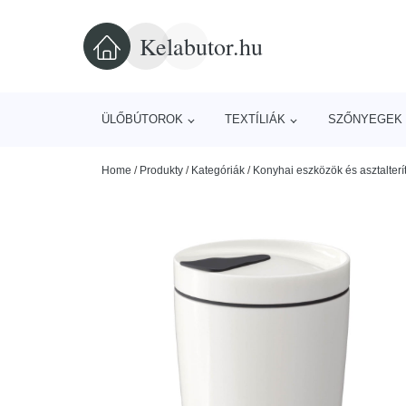
Kelabutor.hu
ÜLŐBÚTOROK
TEXTÍLIÁK
SZŐNYEGEK 
Home
/
Produkty
/
Kategóriák
/
Konyhai eszközök és asztalterí