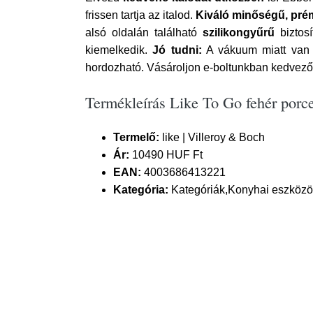
frissen tartja az italod.
Kiváló minőségű, pré
alsó oldalán található
szilikongyűrű
biztos
kiemelkedik.
Jó tudni:
A vákuum miatt van e
hordozható. Vásároljon e-boltunkban kedvező á
Termékleírás Like To Go fehér porc
Termelő:
like | Villeroy & Boch
Ár:
10490 HUF Ft
EAN:
4003686413221
Kategória:
Kategóriák,Konyhai eszközök