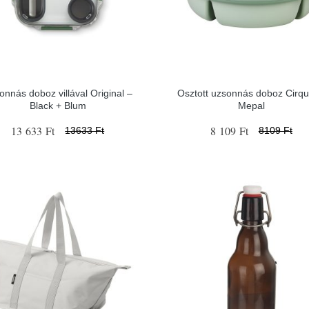
onnás doboz villával Original –
Osztott uzsonnás doboz Cirqu
Black + Blum
Mepal
13 633 Ft
8 109 Ft
13633 Ft
8109 Ft