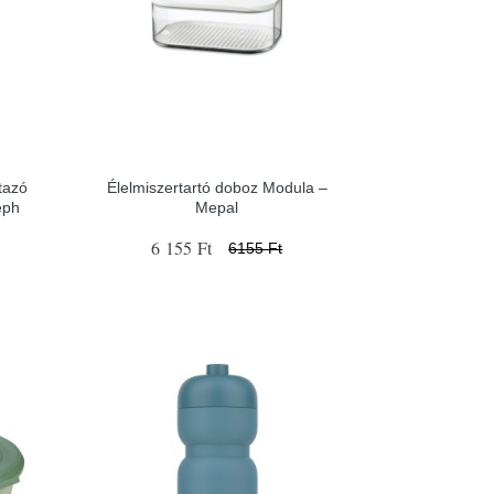
tazó
Élelmiszertartó doboz Modula –
eph
Mepal
6 155 Ft
6155 Ft