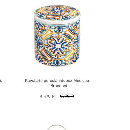
zó
Kávétartó porcelán doboz Medicea
– Brandani
9 379 Ft
9379 Ft