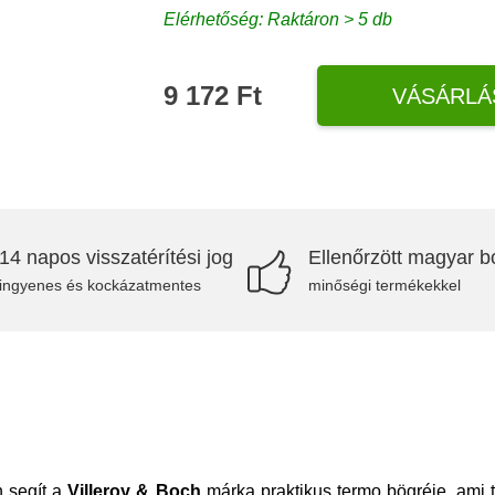
Elérhetőség: Raktáron > 5 db
9 172 Ft
VÁSÁRLÁ
14 napos visszatérítési jog
Ellenőrzött magyar bo
ingyenes és kockázatmentes
minőségi termékekkel
 segít a
Villeroy & Boch
márka praktikus termo bögréje, ami