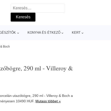
Keresés:
GÉSZÍTŐK
KONYHA ÉS ÉTKEZŐ
KERT
y & Boch
azóbögre, 290 ml - Villeroy &
orcelán utazóbögre, 290 ml - Villeroy & Boch a
ményesen 10490 HUF.
Mutass többet »