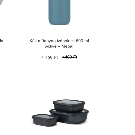
la –
Kék műanyag ivópalack 600 ml
Active – Mepal
4 469 Ft
4469 Ft