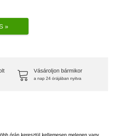
S »
lt
Vásároljon bármikor
a nap 24 órájában nyitva
 több órán keresztül kellemesen melegen vagy