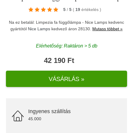
5
/
5
(
19
értékelés
)
Na ez betalál: Limpezia fa függőlámpa - Nice Lamps kedvenc
gyártótól
Nice Lamps
kedvező áron 28130.
Mutass többet »
Elérhetőség: Raktáron > 5 db
42 190 Ft
VÁSÁRLÁS »
Ingyenes szállítás
45.000