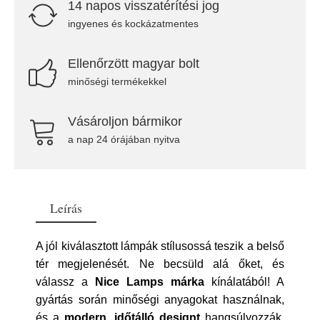
14 napos visszatérítési jog
ingyenes és kockázatmentes
Ellenőrzött magyar bolt
minőségi termékekkel
Vásároljon bármikor
a nap 24 órájában nyitva
Leírás
A jól kiválasztott lámpák stílusossá teszik a belső
tér megjelenését. Ne becsüld alá őket, és
válassz a
Nice Lamps márka
kínálatából! A
gyártás során minőségi anyagokat használnak,
és a
modern, időtálló designt
hangsúlyozzák.