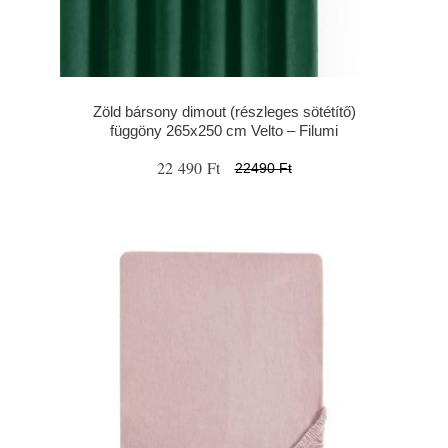
Zöld bársony dimout (részleges sötétítő)
függöny 265x250 cm Velto – Filumi
22 490 Ft
22490 Ft