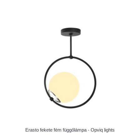
Erasto fekete fém függőlámpa - Opviq lights