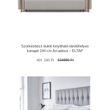
Szürkésbézs buklé kinyitható-tárolóhelyes
kanapé 244 cm Arcadova – ELTAP
401 240 Ft
534990 Ft