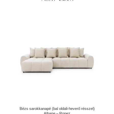
Bézs sarokkanapé (bal oldali-heverő résszel)
Albane – Ropez