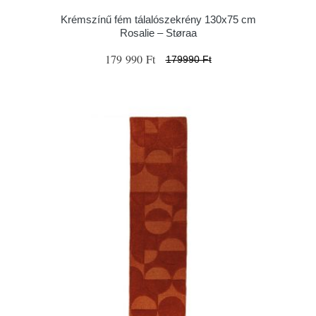
Krémszínű fém tálalószekrény 130x75 cm
Rosalie – Støraa
179 990 Ft
179990 Ft