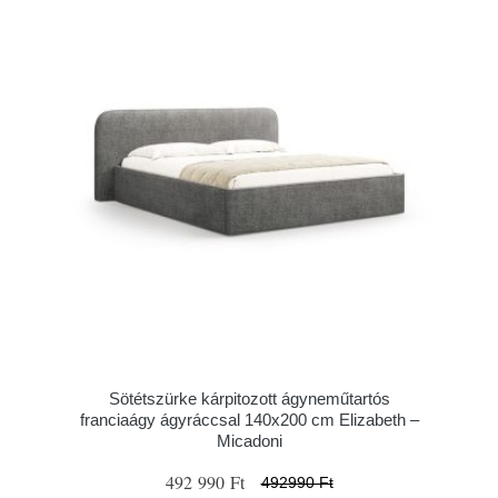
Sötétszürke kárpitozott ágyneműtartós
franciaágy ágyráccsal 140x200 cm Elizabeth –
Micadoni
492 990 Ft
492990 Ft