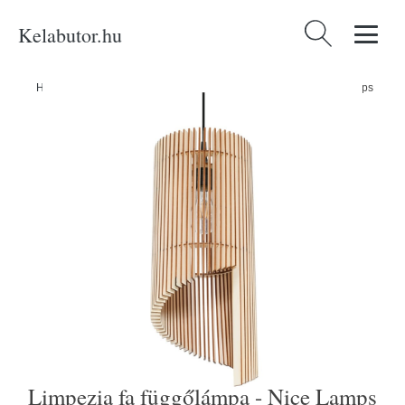
Kelabutor.hu
Keresés:
Home
/
Produkty
/
Kategóriák
/
Limpezia fa függőlámpa - Nice Lamps
Limpezia fa függőlámpa - Nice Lamps