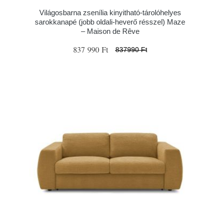
Világosbarna zsenília kinyitható-tárolóhelyes
sarokkanapé (jobb oldali-heverő résszel) Maze
– Maison de Rêve
837 990 Ft
837990 Ft