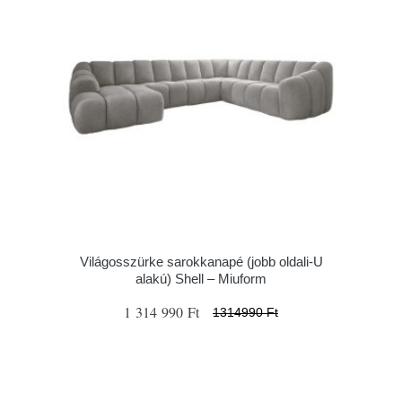
Világosszürke sarokkanapé (jobb oldali-U
alakú) Shell – Miuform
1 314 990 Ft
1314990 Ft