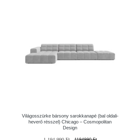
Világosszürke bársony sarokkanapé (bal oldali-
heverő résszel) Chicago – Cosmopolitan
Design
1 194 990 Ft
1194990 Ft