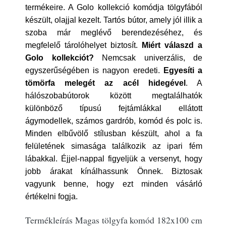
termékeire. A Golo kollekció komódja tölgyfából
készült, olajjal kezelt. Tartós bútor, amely jól illik a
szoba már meglévő berendezéséhez, és
megfelelő tárolóhelyet biztosít.
Miért válaszd a
Golo kollekciót?
Nemcsak univerzális, de
egyszerűségében is nagyon eredeti.
Egyesíti a
tömörfa melegét az acél hidegével
. A
hálószobabútorok között megtalálhatók
különböző típusú fejtámlákkal ellátott
ágymodellek, számos gardrób, komód és polc is.
Minden elbűvölő stílusban készült, ahol a fa
felületének simasága találkozik az ipari fém
lábakkal. Éjjel-nappal figyeljük a versenyt, hogy
jobb árakat kínálhassunk Önnek. Biztosak
vagyunk benne, hogy ezt minden vásárló
értékelni fogja.
Termékleírás Magas tölgyfa komód 182x100 cm