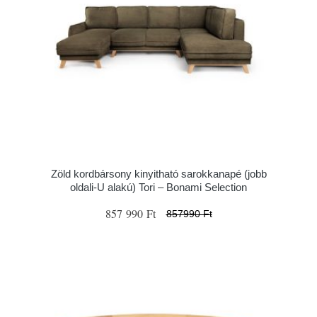
Zöld kordbársony kinyitható sarokkanapé (jobb
oldali-U alakú) Tori – Bonami Selection
857 990 Ft
857990 Ft