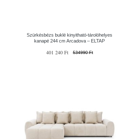
Szürkésbézs buklé kinyitható-tárolóhelyes
kanapé 244 cm Arcadova – ELTAP
401 240 Ft
534990 Ft