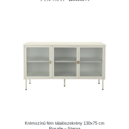
Krémszínű fém tálalószekrény 130x75 cm
Rosalie – Støraa