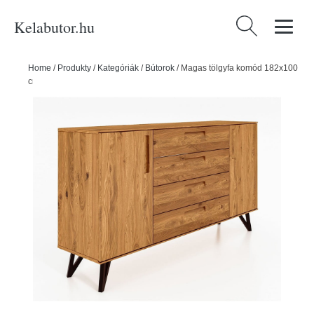
Kelabutor.hu
Keresés:
Home
/
Produkty
/
Kategóriák
/
Bútorok
/
Magas tölgyfa komód 182x100
cm Golo - The Beds