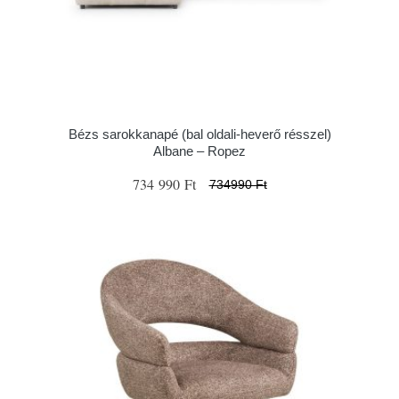
Bézs sarokkanapé (bal oldali-heverő résszel)
Albane – Ropez
734 990 Ft
734990 Ft