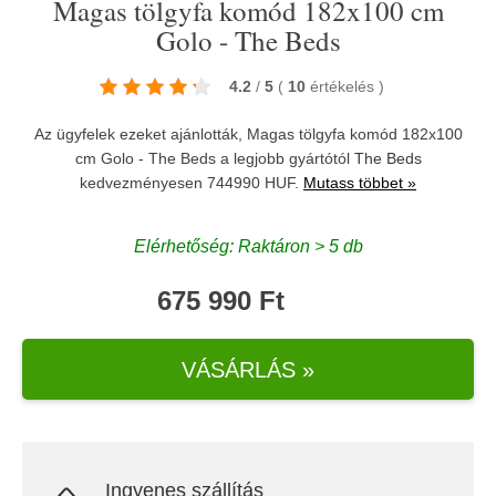
Magas tölgyfa komód 182x100 cm
Golo - The Beds
4.2
/
5
(
10
értékelés
)
Az ügyfelek ezeket ajánlották, Magas tölgyfa komód 182x100
cm Golo - The Beds a legjobb gyártótól
The Beds
kedvezményesen 744990 HUF.
Mutass többet »
Elérhetőség: Raktáron > 5 db
675 990 Ft
VÁSÁRLÁS »
Ingyenes szállítás