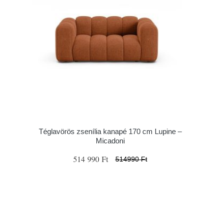
Téglavörös zsenília kanapé 170 cm Lupine –
Micadoni
514 990 Ft
514990 Ft