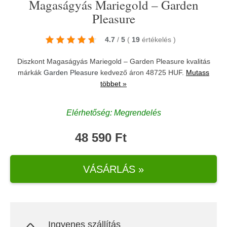
Magaságyás Mariegold – Garden
Pleasure
4.7
/
5
(
19
értékelés
)
Diszkont Magaságyás Mariegold – Garden Pleasure kvalitás
márkák
Garden Pleasure
kedvező áron 48725 HUF.
Mutass
többet »
Elérhetőség: Megrendelés
48 590 Ft
VÁSÁRLÁS »
Ingyenes szállítás