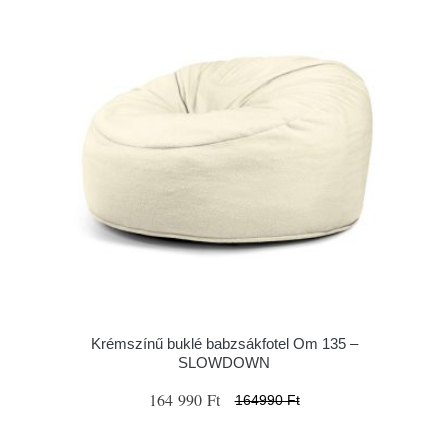
Krémszínű buklé babzsákfotel Om 135 –
SLOWDOWN
164 990 Ft
164990 Ft