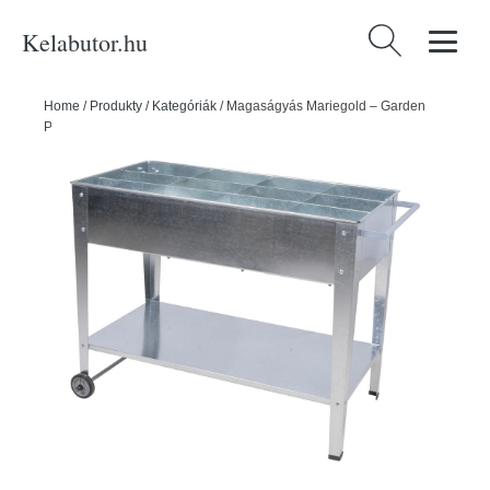
Kelabutor.hu
Keresés:
Home
/
Produkty
/
Kategóriák
/
Magaságyás Mariegold – Garden
Pleasure