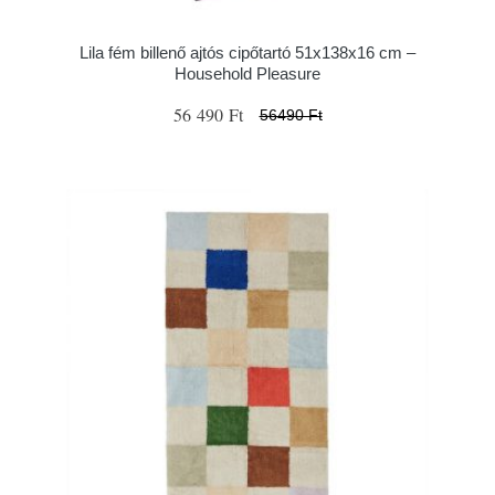
Lila fém billenő ajtós cipőtartó 51x138x16 cm –
Household Pleasure
56 490 Ft
56490 Ft