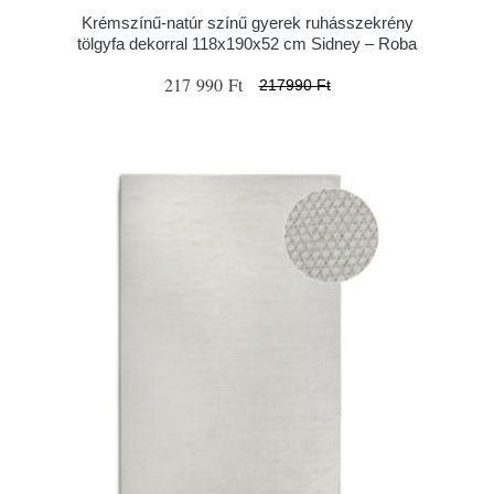
Krémszínű-natúr színű gyerek ruhásszekrény
tölgyfa dekorral 118x190x52 cm Sidney – Roba
217 990 Ft
217990 Ft