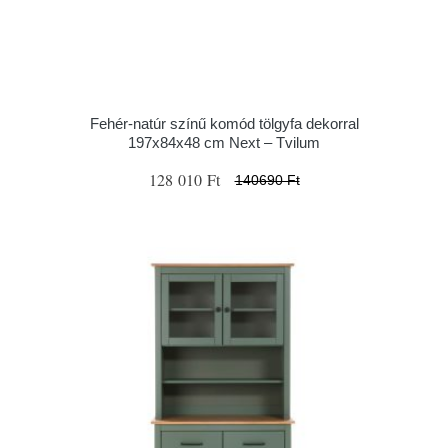
Fehér-natúr színű komód tölgyfa dekorral
197x84x48 cm Next – Tvilum
128 010 Ft
140690 Ft