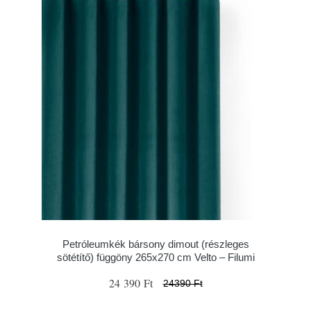
Petróleumkék bársony dimout (részleges
sötétítő) függöny 265x270 cm Velto – Filumi
24 390 Ft
24390 Ft