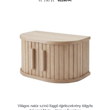
91 190 Ft
91190 Ft
Világos natúr színű függő éjjeliszekrény tölgyfa