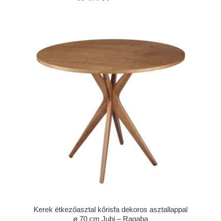
Kerek étkezőasztal kőrisfa dekoros asztallappal
ø 70 cm Jubi – Ragaba