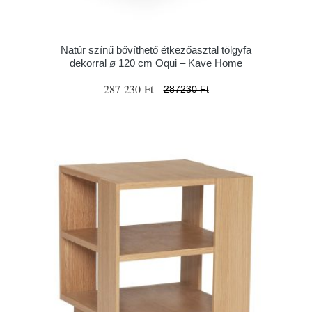
Natúr színű bővíthető étkezőasztal tölgyfa
dekorral ø 120 cm Oqui – Kave Home
287 230 Ft
287230 Ft