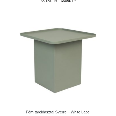
65 090 Ft
65090 Ft
Fém tárolóasztal Sverre – White Label