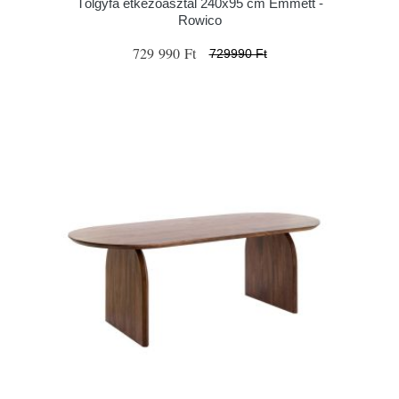
Tölgyfa étkezőasztal 240x95 cm Emmett -
Rowico
729 990 Ft
729990 Ft