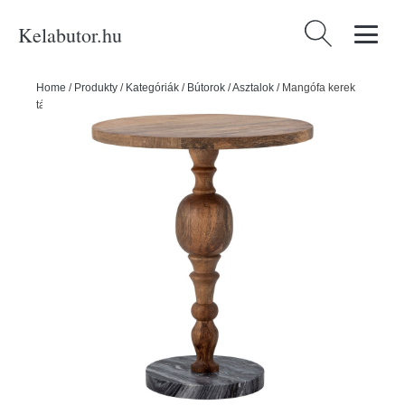
Kelabutor.hu
Keresés:
Home
/
Produkty
/
Kategóriák
/
Bútorok
/
Asztalok
/
Mangófa kerek
tárolóasztal ø 45 cm Pierre – Bloomingville