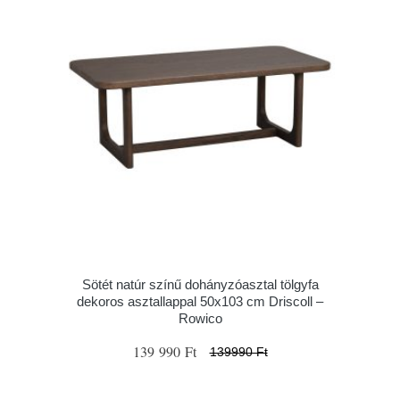
Sötét natúr színű dohányzóasztal tölgyfa
dekoros asztallappal 50x103 cm Driscoll –
Rowico
139 990 Ft
139990 Ft