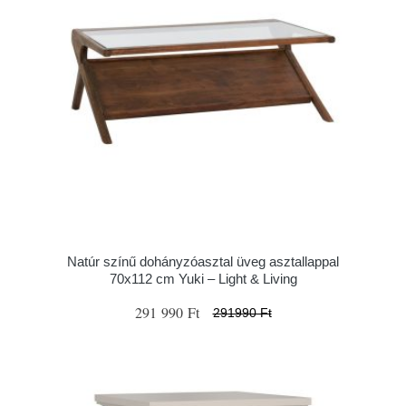
Natúr színű dohányzóasztal üveg asztallappal
70x112 cm Yuki – Light & Living
291 990 Ft
291990 Ft