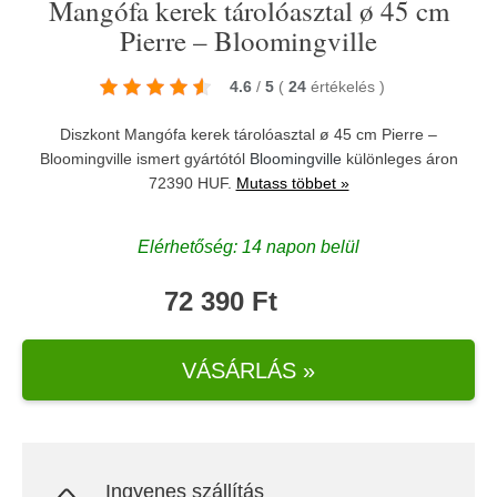
Mangófa kerek tárolóasztal ø 45 cm
Pierre – Bloomingville
4.6
/
5
(
24
értékelés
)
Diszkont Mangófa kerek tárolóasztal ø 45 cm Pierre –
Bloomingville ismert gyártótól
Bloomingville
különleges áron
72390 HUF.
Mutass többet »
Elérhetőség: 14 napon belül
72 390 Ft
VÁSÁRLÁS »
Ingyenes szállítás