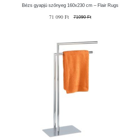
Bézs gyapjú szőnyeg 160x230 cm – Flair Rugs
71 090 Ft
71090 Ft