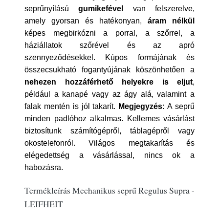
seprűnyílású
gumikefével
van felszerelve,
amely gyorsan és hatékonyan,
áram nélkül
képes megbirkózni a porral, a szőrrel, a
háziállatok szőrével és az apró
szennyeződésekkel. Kúpos formájának és
összecsukható fogantyújának köszönhetően a
nehezen hozzáférhető helyekre is eljut
,
például a kanapé vagy az ágy alá, valamint a
falak mentén is jól takarít.
Megjegyzés:
A seprű
minden padlóhoz alkalmas. Kellemes vásárlást
biztosítunk számítógépről, táblagépről vagy
okostelefonról. Világos megtakarítás és
elégedettség a vásárlással, nincs ok a
habozásra.
Termékleírás Mechanikus seprű Regulus Supra -
LEIFHEIT