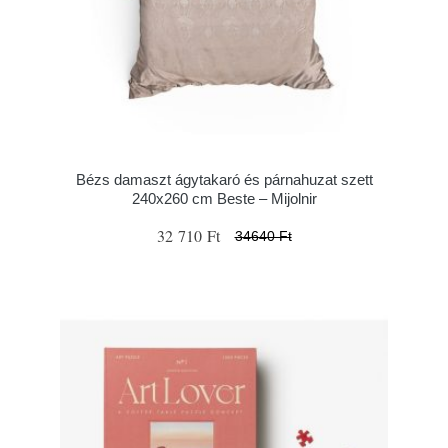
Bézs damaszt ágytakaró és párnahuzat szett
240x260 cm Beste – Mijolnir
32 710 Ft
34640 Ft