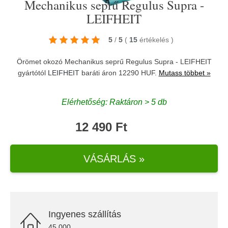
Mechanikus seprű Regulus Supra -
LEIFHEIT
5
/
5
(
15
értékelés
)
Örömet okozó Mechanikus seprű Regulus Supra - LEIFHEIT
gyártótól
LEIFHEIT
baráti áron 12290 HUF.
Mutass többet »
Elérhetőség: Raktáron > 5 db
12 490 Ft
VÁSÁRLÁS »
Ingyenes szállítás
45.000