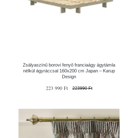
Zsályaszínű borovi fenyő franciaágy ágytámla
nélkül ágyráccsal 160x200 cm Japan – Karup
Design
223 990 Ft
223990 Ft