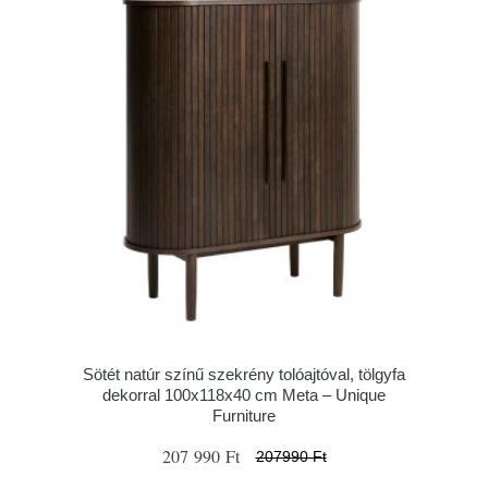
Sötét natúr színű szekrény tolóajtóval, tölgyfa
dekorral 100x118x40 cm Meta – Unique
Furniture
207 990 Ft
207990 Ft