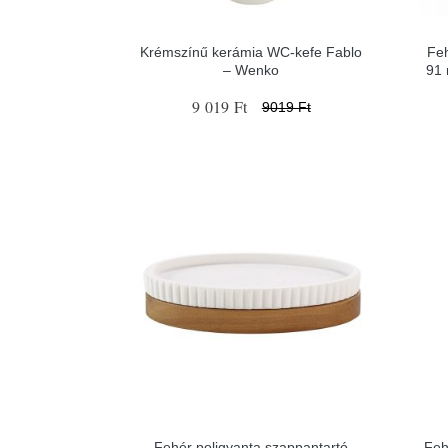
Krémszínű kerámia WC-kefe Fablo
Fe
– Wenko
91 
9 019 Ft
9019 Ft
Fehér poligyanta szappantartó
Feh