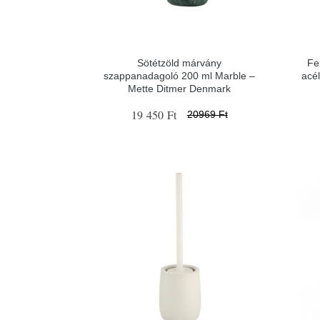
Sötétzöld márvány
Fe
szappanadagoló 200 ml Marble –
acé
Mette Ditmer Denmark
19 450 Ft
20969 Ft