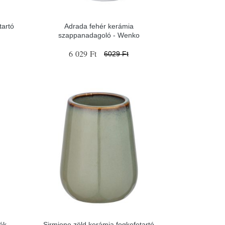
tartó
Adrada fehér kerámia
szappanadagoló - Wenko
6 029 Ft
6029 Ft
ék
Sirmione zöld kerámia fogkefetartó