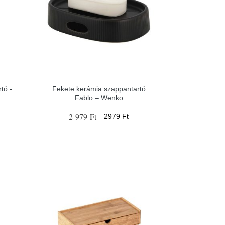
tó -
Fekete kerámia szappantartó
Fablo – Wenko
2 979 Ft
2979 Ft