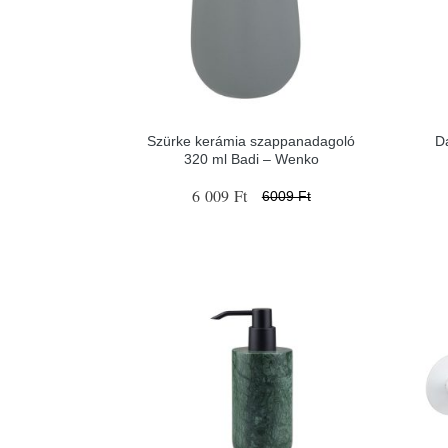
Szürke kerámia szappanadagoló
D
320 ml Badi – Wenko
6 009 Ft
6009 Ft