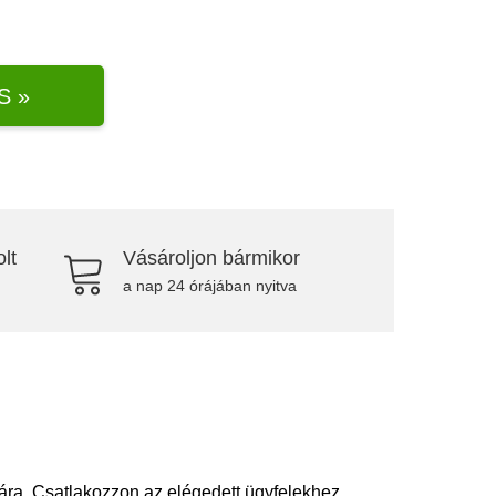
S »
lt
Vásároljon bármikor
a nap 24 órájában nyitva
ra. Csatlakozzon az elégedett ügyfelekhez.