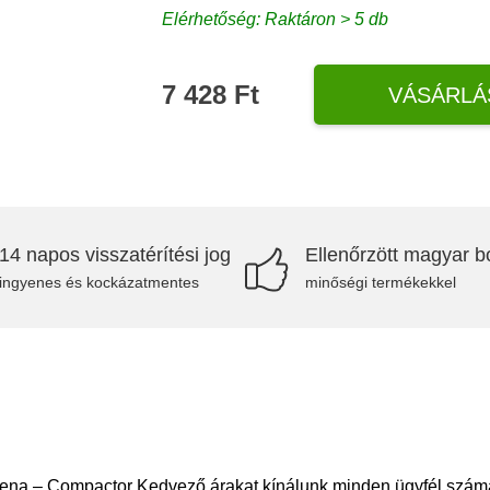
Elérhetőség: Raktáron > 5 db
7 428 Ft
VÁSÁRLÁ
14 napos visszatérítési jog
Ellenőrzött magyar bo
ingyenes és kockázatmentes
minőségi termékekkel
ena – Compactor Kedvező árakat kínálunk minden ügyfél számá