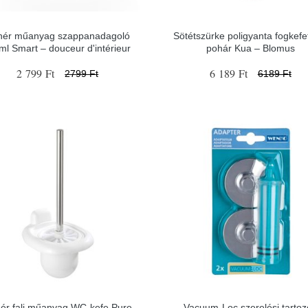
hér műanyag szappanadagoló
Sötétszürke poligyanta fogkefe
ml Smart – douceur d'intérieur
pohár Kua – Blomus
2 799 Ft
6 189 Ft
2799 Ft
6189 Ft
ér fali műanyag WC-kefe Pure
Vacuum-Loc szerelési tartoz