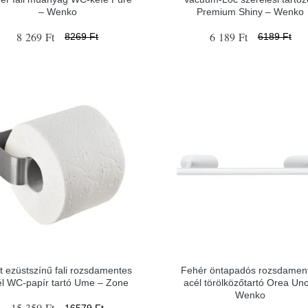
– Wenko
Premium Shiny – Wenko
8 269 Ft
6 189 Ft
8269 Ft
6189 Ft
t ezüstszínű fali rozsdamentes
Fehér öntapadós rozsdamen
él WC-papír tartó Ume – Zone
acél törölközőtartó Orea Un
Wenko
15 350 Ft
16579 Ft