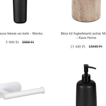
avos fekete wc-kefe - Wenko
Bézs kő fogkefetartó pohár M
– Kave Home
5 999 Ft
5999 Ft
13 440 Ft
13440 Ft