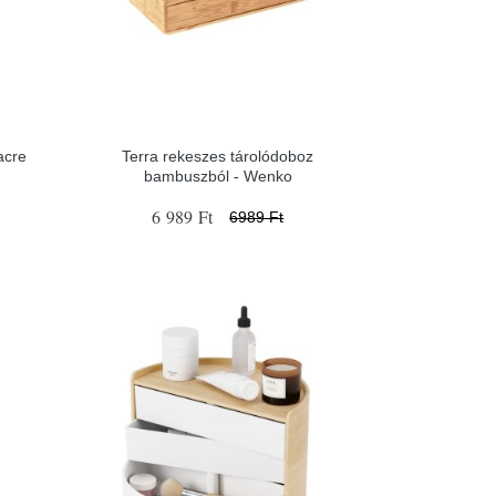
acre
Terra rekeszes tárolódoboz
bambuszból - Wenko
6 989 Ft
6989 Ft