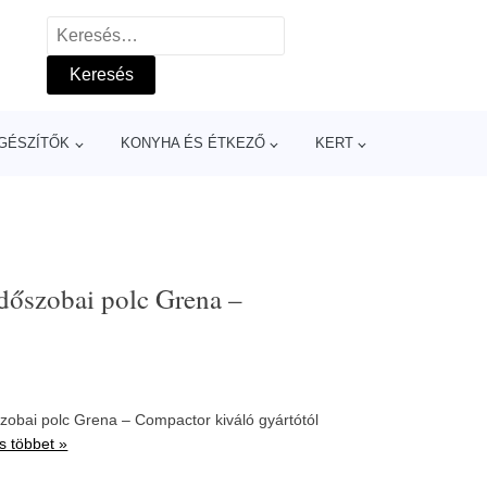
Keresés:
GÉSZÍTŐK
KONYHA ÉS ÉTKEZŐ
KERT
dőszobai polc Grena –
szobai polc Grena – Compactor kiváló gyártótól
s többet »