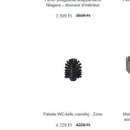
Niagara – douceur d'intérieur
3 509 Ft
3509 Ft
Fekete WC-kefe cserefej - Zone
Mat
ac
4 229 Ft
4229 Ft