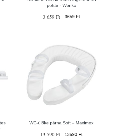
pohár - Wenko
3 659 Ft
3659 Ft
tes
WC-ülőke párna Soft – Maximex
o –
13 590 Ft
13590 Ft