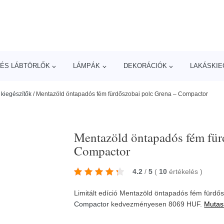
ÉS LÁBTÖRLŐK
LÁMPÁK
DEKORÁCIÓK
LAKÁSKIE
kiegészítők
/
Mentazöld öntapadós fém fürdőszobai polc Grena – Compactor
Mentazöld öntapadós fém für
Compactor
4.2
/
5
(
10
értékelés
)
Limitált edíció Mentazöld öntapadós fém fürdő
Compactor
kedvezményesen 8069 HUF.
Mutas