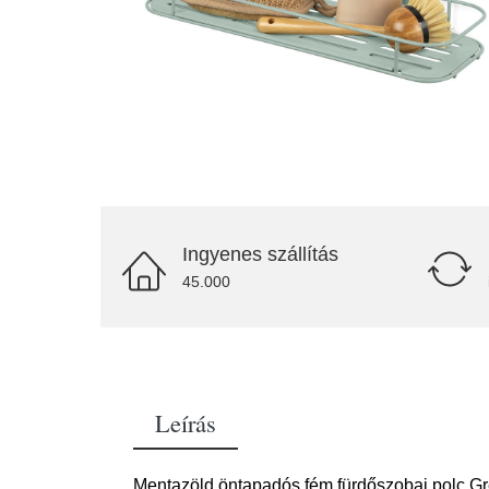
Ingyenes szállítás
45.000
Leírás
Mentazöld öntapadós fém fürdőszobai polc Gr