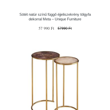
Sötét natúr színű függő éjjeliszekrény tölgyfa
dekorral Meta – Unique Furniture
57 990 Ft
57990 Ft