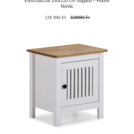
Étkezőasztal 100x220 cm Nagano – House
Nordic
328 990 Ft
328990 Ft