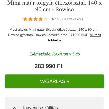
Mimi natúr tölgyfa étkezőasztal, 140 x
90 cm - Rowico
4
/
5
(
10
értékelés
)
Most akciós Mimi natúr tölgyfa étkezőasztal, 140 x 90 cm -
Rowico gyártótól
Rowico
kedvező áron 271990 HUF.
Mutass
többet »
Elérhetőség: Raktáron > 5 db
283 990 Ft
VÁSÁRLÁS »
Ingyenes szállítás