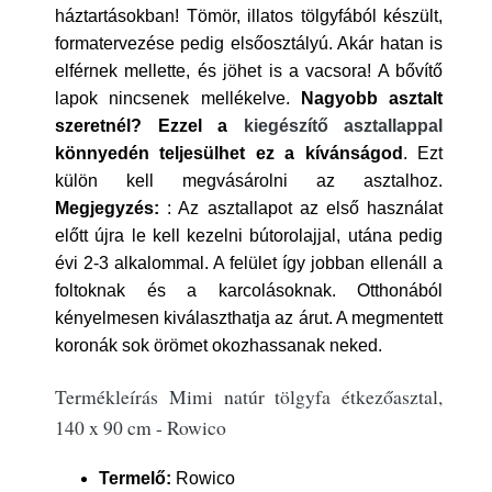
háztartásokban! Tömör, illatos tölgyfából készült,
formatervezése pedig elsőosztályú. Akár hatan is
elférnek mellette, és jöhet is a vacsora! A bővítő
lapok nincsenek mellékelve.
Nagyobb asztalt
szeretnél? Ezzel a
kiegészítő asztallappal
könnyedén teljesülhet ez a kívánságod
. Ezt
külön kell megvásárolni az asztalhoz.
Megjegyzés:
: Az asztallapot az első használat
előtt újra le kell kezelni bútorolajjal, utána pedig
évi 2-3 alkalommal. A felület így jobban ellenáll a
foltoknak és a karcolásoknak. Otthonából
kényelmesen kiválaszthatja az árut. A megmentett
koronák sok örömet okozhassanak neked.
Termékleírás Mimi natúr tölgyfa étkezőasztal,
140 x 90 cm - Rowico
Termelő:
Rowico