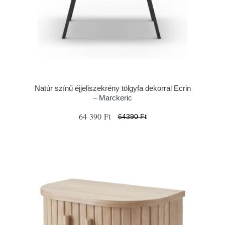
Natúr színű éjjeliszekrény tölgyfa dekorral Ecrin
– Marckeric
64 390 Ft
64390 Ft