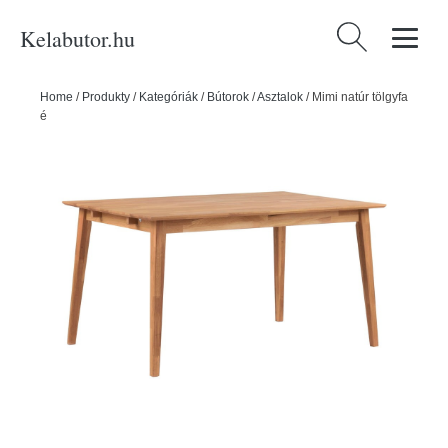
Kelabutor.hu
Keresés:
Home
/
Produkty
/
Kategóriák
/
Bútorok
/
Asztalok
/
Mimi natúr tölgyfa
étkezőasztal, 140 x 90 cm - Rowico