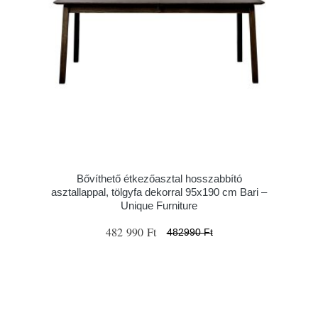
Bővíthető étkezőasztal hosszabbító
asztallappal, tölgyfa dekorral 95x190 cm Bari –
Unique Furniture
482 990 Ft
482990 Ft