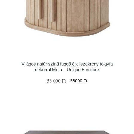
Világos natúr színű függő éjjeliszekrény tölgyfa
dekorral Meta – Unique Furniture
58 090 Ft
58090 Ft