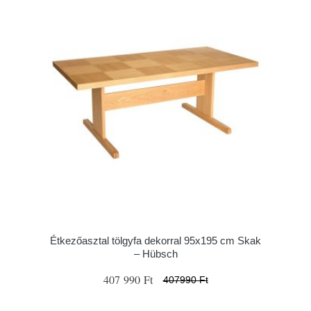
Étkezőasztal tölgyfa dekorral 95x195 cm Skak
– Hübsch
407 990 Ft
407990 Ft