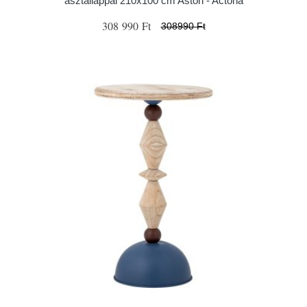
asztallappal 210x100 cm Aston - Actona
308 990 Ft
308990 Ft