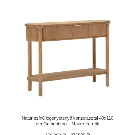
Natúr színű jegenyefenyő konzolasztal 40x110
cm Gothenburg – Mauro Ferretti
276 990 Ft
276990 Ft