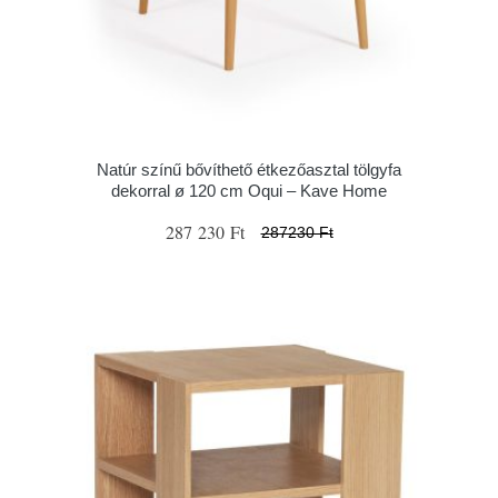
Natúr színű bővíthető étkezőasztal tölgyfa
dekorral ø 120 cm Oqui – Kave Home
287 230 Ft
287230 Ft