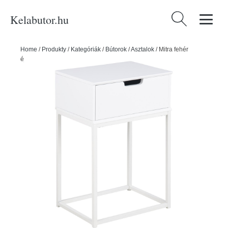
Kelabutor.hu
Keresés:
Home
/
Produkty
/
Kategóriák
/
Bútorok
/
Asztalok
/
Mitra fehér
éjjeliszekrény - Actona