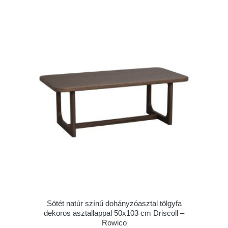
Sötét natúr színű dohányzóasztal tölgyfa
dekoros asztallappal 50x103 cm Driscoll –
Rowico