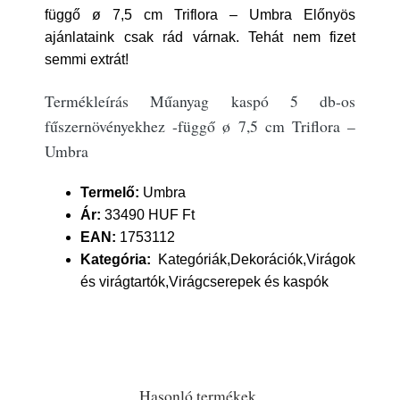
függő ø 7,5 cm Triflora – Umbra Előnyös
ajánlataink csak rád várnak. Tehát nem fizet
semmi extrát!
Termékleírás Műanyag kaspó 5 db-os
fűszernövényekhez -függő ø 7,5 cm Triflora –
Umbra
Termelő:
Umbra
Ár:
33490 HUF Ft
EAN:
1753112
Kategória:
Kategóriák,Dekorációk,Virágok
és virágtartók,Virágcserepek és kaspók
Hasonló termékek