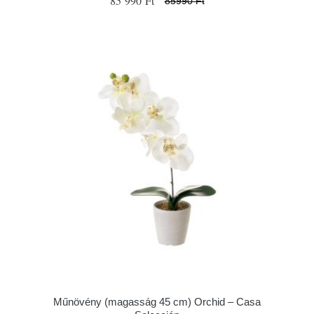
85 990 Ft
85990 Ft
Műnövény (magasság 45 cm) Orchid – Casa