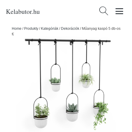
Kelabutor.hu
Keresés:
Home
/
Produkty
/
Kategóriák
/
Dekorációk
/
Műanyag kaspó 5 db-os
fűszernövényekhez -függő ø 7,5 cm Triflora – Umbra