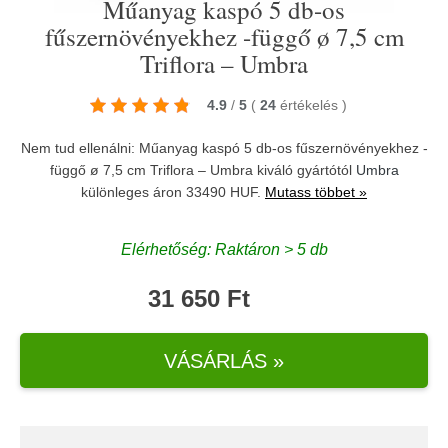
Műanyag kaspó 5 db-os
fűszernövényekhez -függő ø 7,5 cm
Triflora – Umbra
4.9
/
5
(
24
értékelés
)
Nem tud ellenálni: Műanyag kaspó 5 db-os fűszernövényekhez -
függő ø 7,5 cm Triflora – Umbra kiváló gyártótól
Umbra
különleges áron 33490 HUF.
Mutass többet »
Elérhetőség: Raktáron > 5 db
31 650 Ft
VÁSÁRLÁS »