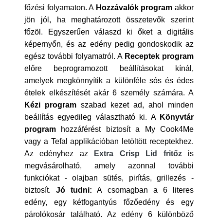
főzési folyamaton. A
Hozzávalók program
akkor
jön jól, ha meghatározott összetevők szerint
főzöl. Egyszerűen válaszd ki őket a digitális
képernyőn, és az edény pedig gondoskodik az
egész további folyamatról. A
Receptek program
előre beprogramozott beállításokat kínál,
amelyek megkönnyítik a különféle sós és édes
ételek elkészítését akár 6 személy számára. A
Kézi program
szabad kezet ad, ahol minden
beállítás egyedileg választható ki. A
Könyvtár
program
hozzáférést biztosít a My Cook4Me
vagy a Tefal applikációban letöltött receptekhez.
Az edényhez az
Extra Crisp Lid fritőz
is
megvásárolható, amely azonnal további
funkciókat - olajban sütés, pirítás, grillezés -
biztosít.
Jó tudni:
A csomagban a 6 literes
edény, egy kétfogantyús főzőedény és egy
párolókosár található. Az edény 6 különböző