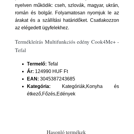
nyelven működik: cseh, szlovák, magyar, ukrán,
román és bolgár. Folyamatosan nyomjuk le az
árakat és a szállítási határidőket. Csatlakozzon
az elégedett ügyfelekhez.
Termékleírás Multifunkciós edény Cook4Me+ -
Tefal
Termelő:
Tefal
Ár:
124990 HUF Ft
EAN:
3045387243685
Kategória:
Kategóriák,Konyha és
étkező,Főzés,Edények
Hasonló termékek