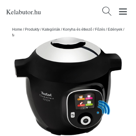
Kelabutor.hu
Keresés:
Home
/
Produkty
/
Kategóriák
/
Konyha és étkező
/
Főzés
/
Edények
/
Multifunkciós edény Cook4Me+ - Tefal