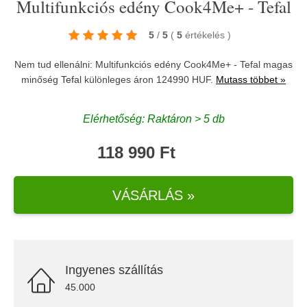
Multifunkciós edény Cook4Me+ - Tefal
5
/
5
(
5
értékelés
)
Nem tud ellenálni: Multifunkciós edény Cook4Me+ - Tefal magas
minőség
Tefal
különleges áron 124990 HUF.
Mutass többet »
Elérhetőség: Raktáron > 5 db
118 990 Ft
VÁSÁRLÁS »
Ingyenes szállítás
45.000