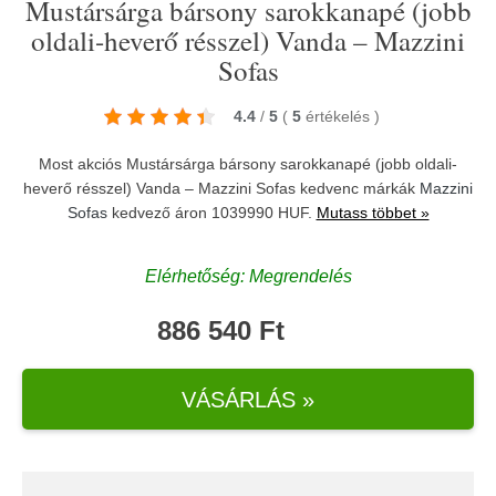
Mustársárga bársony sarokkanapé (jobb
oldali-heverő résszel) Vanda – Mazzini
Sofas
4.4
/
5
(
5
értékelés
)
Most akciós Mustársárga bársony sarokkanapé (jobb oldali-
heverő résszel) Vanda – Mazzini Sofas kedvenc márkák
Mazzini
Sofas
kedvező áron 1039990 HUF.
Mutass többet »
Elérhetőség: Megrendelés
886 540 Ft
VÁSÁRLÁS »