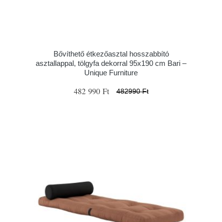
Bővíthető étkezőasztal hosszabbító
asztallappal, tölgyfa dekorral 95x190 cm Bari –
Unique Furniture
482 990 Ft
482990 Ft