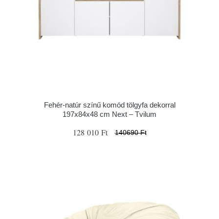
Fehér-natúr színű komód tölgyfa dekorral
197x84x48 cm Next – Tvilum
128 010 Ft
140690 Ft