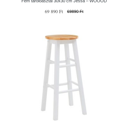
Fém tárolóasztal 30x30 cm Jessa – WOOOD
69 890 Ft
69890 Ft