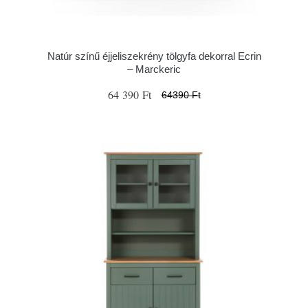
Natúr színű éjjeliszekrény tölgyfa dekorral Ecrin
– Marckeric
64 390 Ft
64390 Ft