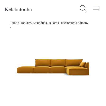
Kelabutor.hu
Keresés:
Home
/
Produkty
/
Kategóriák
/
Bútorok
/
Mustársárga bársony
sarokkanapé (jobb oldali-heverő résszel) Vanda – Mazzini Sofas