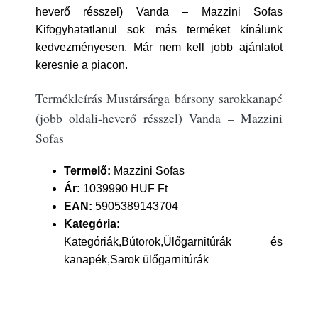
heverő résszel) Vanda – Mazzini Sofas
Kifogyhatatlanul sok más terméket kínálunk
kedvezményesen. Már nem kell jobb ajánlatot
keresnie a piacon.
Termékleírás Mustársárga bársony sarokkanapé
(jobb oldali-heverő résszel) Vanda – Mazzini
Sofas
Termelő:
Mazzini Sofas
Ár:
1039990 HUF Ft
EAN:
5905389143704
Kategória:
Kategóriák,Bútorok,Ülőgarnitúrák és
kanapék,Sarok ülőgarnitúrák