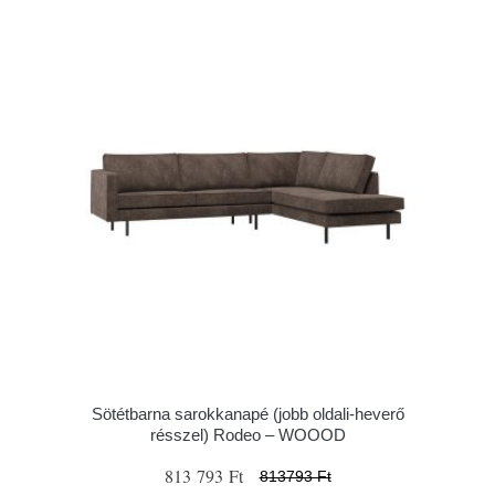
Sötétbarna sarokkanapé (jobb oldali-heverő
résszel) Rodeo – WOOOD
813 793 Ft
813793 Ft