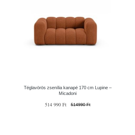
Téglavörös zsenília kanapé 170 cm Lupine –
Micadoni
514 990 Ft
514990 Ft