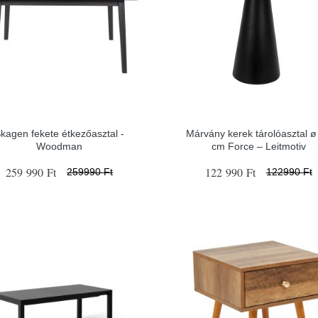
kagen fekete étkezőasztal -
Márvány kerek tárolóasztal ø
Woodman
cm Force – Leitmotiv
259 990 Ft
122 990 Ft
259990 Ft
122990 Ft