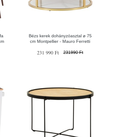
fa
Bézs kerek dohányzóasztal ø 75
 cm
cm Montpellier - Mauro Ferretti
231 990 Ft
231990 Ft