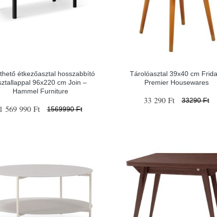
thető étkezőasztal hosszabbító
Tárolóasztal 39x40 cm Frida
sztallappal 96x220 cm Join –
Premier Housewares
Hammel Furniture
33 290 Ft
33290 Ft
1 569 990 Ft
1569990 Ft