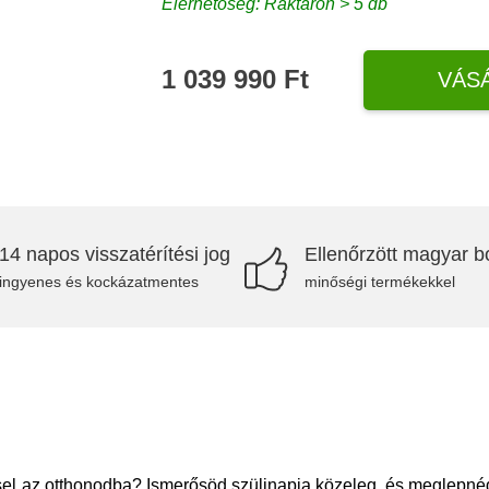
Elérhetőség: Raktáron > 5 db
1 039 990 Ft
VÁS
14 napos visszatérítési jog
Ellenőrzött magyar bo
ingyenes és kockázatmentes
minőségi termékekkel
el az otthonodba? Ismerősöd szülinapja közeleg, és meglepnéd