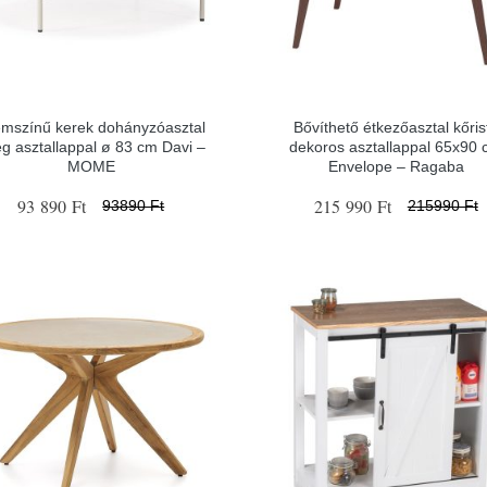
mszínű kerek dohányzóasztal
Bővíthető étkezőasztal kőris
g asztallappal ø 83 cm Davi –
dekoros asztallappal 65x90
MOME
Envelope – Ragaba
93 890 Ft
215 990 Ft
93890 Ft
215990 Ft