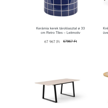
Kerámia kerek tárolóasztal ø 33
Kré
cm Retro Tiles – Leitmotiv
üve
67 967 Ft
67967 Ft