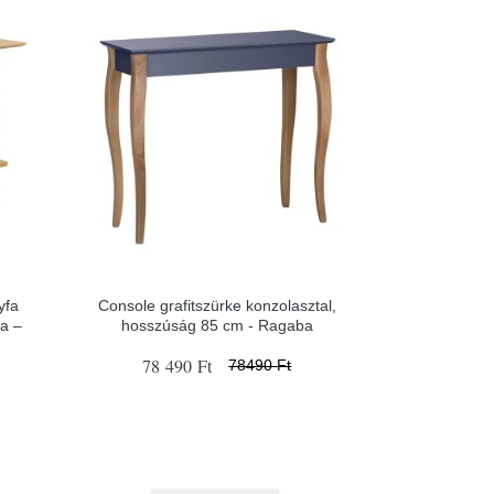
yfa
Console grafitszürke konzolasztal,
a –
hosszúság 85 cm - Ragaba
78 490 Ft
78490 Ft