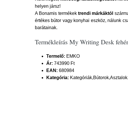
helyen jársz!
A Bonamis termékek
trendi márkáktól
szárma
értékes bútor vagy konyhai eszköz, nálunk c
barátainak.
Termékleírás My Writing Desk fehér
Termelő:
EMKO
Ár:
743990 Ft
EAN:
680984
Kategória:
Kategóriák,Bútorok,Asztalok,