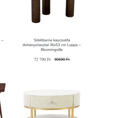
 –
Sötétbarna kaucsukfa
dohányzóasztal 36x53 cm Luppa –
Bloomingville
72 790 Ft
90690 Ft