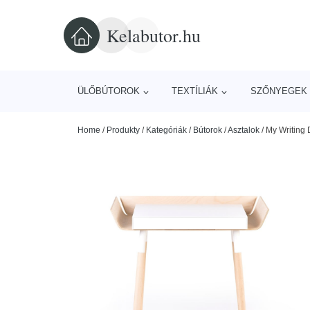
Kelabutor.hu
ÜLŐBÚTOROK
TEXTÍLIÁK
SZŐNYEGEK 
Home
/
Produkty
/
Kategóriák
/
Bútorok
/
Asztalok
/
My Writing 