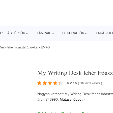
ÉS LÁBTÖRLŐK
LÁMPÁK
DEKORÁCIÓK
LAKÁSKIE
Desk fehér íróasztal 1 fiókkal - EMKO
My Writing Desk fehér íróasz
4.2
/
5
(
16
értékelés
)
Nagyon keresett My Writing Desk fehér íróaszt
áron 743990.
Mutass többet »