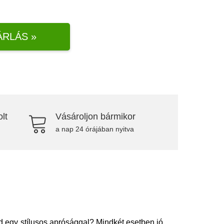
ÁRLÁS »
lt
Vásároljon bármikor
a nap 24 órájában nyitva
 egy stílusos aprósággal? Mindkét esetben jó