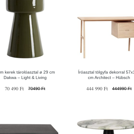
m kerek tárolóasztal ø 29 cm
Íróasztal tölgyfa dekorral 57
Dakwa – Light & Living
cm Architect – Hübsch
70 490 Ft
444 990 Ft
70490 Ft
444990 Ft