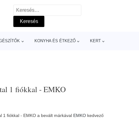
Keresés:
GÉSZÍTŐK
KONYHA ÉS ÉTKEZŐ
KERT
tal 1 fiókkal - EMKO
al 1 fiókkal - EMKO a bevált márkával
EMKO
kedvező