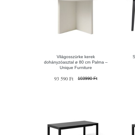
Világosszürke kerek
S
dohányzóasztal ø 80 cm Palma –
Unique Furniture
93 590 Ft
103990 Ft