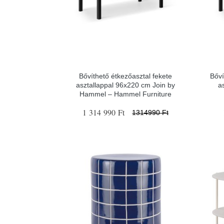
Bővíthető étkezőasztal fekete
Bőví
asztallappal 96x220 cm Join by
a
Hammel – Hammel Furniture
1 314 990 Ft
1314990 Ft