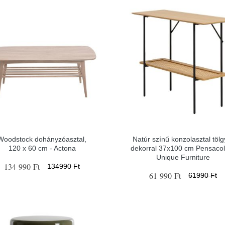
Woodstock dohányzóasztal,
Natúr színű konzolasztal tölg
120 x 60 cm - Actona
dekorral 37x100 cm Pensacol
Unique Furniture
134 990 Ft
134990 Ft
61 990 Ft
61990 Ft