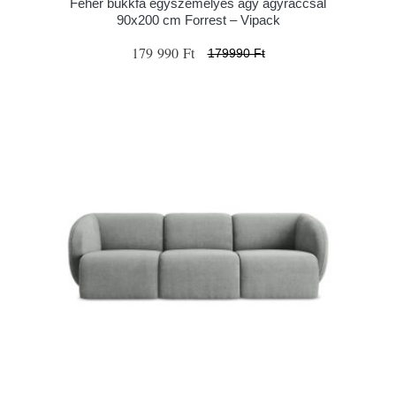
Fehér bükkfa egyszemélyes ágy ágyráccsal
90x200 cm Forrest – Vipack
179 990 Ft
179990 Ft