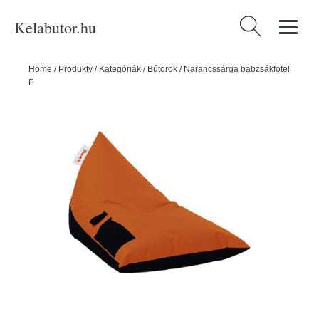
Kelabutor.hu
Keresés:
Home
/
Produkty
/
Kategóriák
/
Bútorok
/
Narancssárga babzsákfotel
Pyramid – Floriane Garden