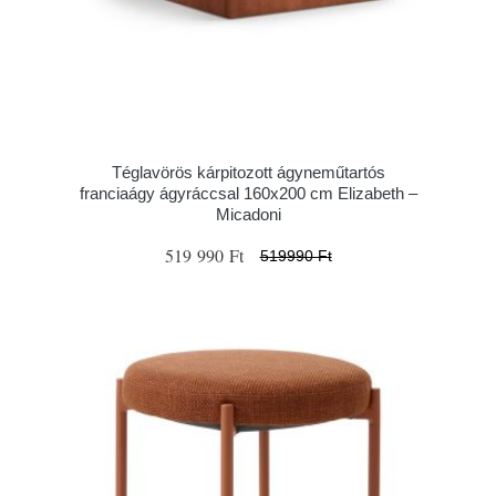
Téglavörös kárpitozott ágyneműtartós
franciaágy ágyráccsal 160x200 cm Elizabeth –
Micadoni
519 990 Ft
519990 Ft