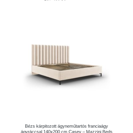
Bézs kárpitozott ágyneműtartós franciaágy
ágyráccsal 140x200 cm Casey – Mazzini Beds