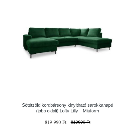
Sötétzöld kordbársony kinyitható sarokkanapé
(jobb oldali) Lofty Lilly – Miuform
819 990 Ft
819990 Ft