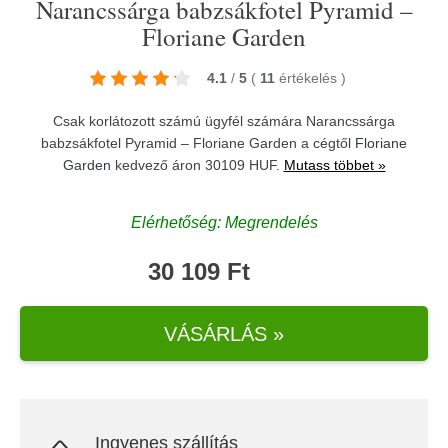
Narancssárga babzsákfotel Pyramid –
Floriane Garden
4.1
/
5
(
11
értékelés
)
Csak korlátozott számú ügyfél számára Narancssárga
babzsákfotel Pyramid – Floriane Garden a cégtől
Floriane
Garden
kedvező áron 30109 HUF.
Mutass többet »
Elérhetőség: Megrendelés
30 109 Ft
VÁSÁRLÁS »
Ingyenes szállítás