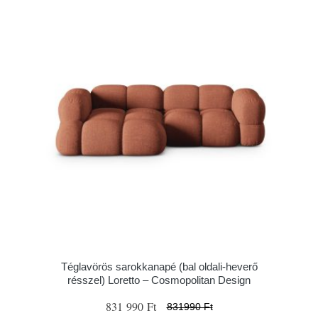
Téglavörös sarokkanapé (bal oldali-heverő
résszel) Loretto – Cosmopolitan Design
831 990 Ft
831990 Ft