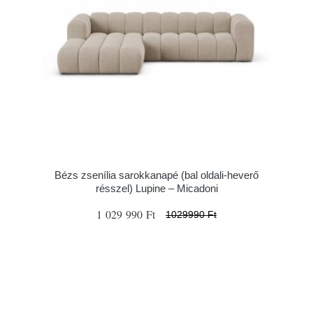
Bézs zsenília sarokkanapé (bal oldali-heverő
résszel) Lupine – Micadoni
1 029 990 Ft
1029990 Ft