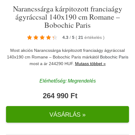
Narancssárga kárpitozott franciaágy
ágyráccsal 140x190 cm Romane –
Bobochic Paris
4.3
/
5
(
21
értékelés
)
Most akciós Narancssárga kárpitozott franciaágy ágyráccsal
140x190 cm Romane – Bobochic Paris márkától
Bobochic Paris
most a ár 244290 HUF.
Mutass többet »
Elérhetőség: Megrendelés
264 990 Ft
VÁSÁRLÁS »