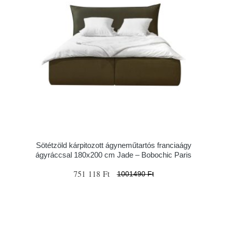
Sötétzöld kárpitozott ágyneműtartós franciaágy
ágyráccsal 180x200 cm Jade – Bobochic Paris
751 118 Ft
1001490 Ft