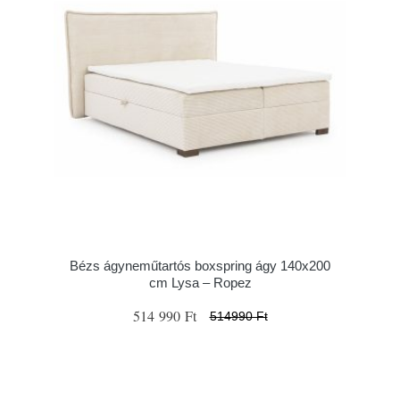
Bézs ágyneműtartós boxspring ágy 140x200
cm Lysa – Ropez
514 990 Ft
514990 Ft