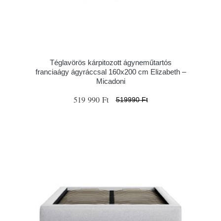
Téglavörös kárpitozott ágyneműtartós
franciaágy ágyráccsal 160x200 cm Elizabeth –
Micadoni
519 990 Ft
519990 Ft