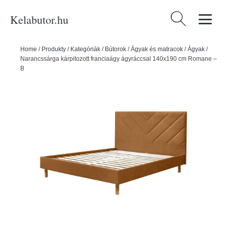
Kelabutor.hu
Keresés:
Home
/
Produkty
/
Kategóriák
/
Bútorok
/
Ágyak és matracok
/
Ágyak
/
Narancssárga kárpitozott franciaágy ágyráccsal 140x190 cm Romane –
Bobochic Paris