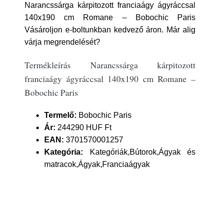
Narancssárga kárpitozott franciaágy ágyráccsal
140x190 cm Romane – Bobochic Paris
Vásároljon e-boltunkban kedvező áron. Már alig
várja megrendelését?
Termékleírás Narancssárga kárpitozott
franciaágy ágyráccsal 140x190 cm Romane –
Bobochic Paris
Termelő:
Bobochic Paris
Ár:
244290 HUF Ft
EAN:
3701570001257
Kategória:
Kategóriák,Bútorok,Ágyak és
matracok,Ágyak,Franciaágyak