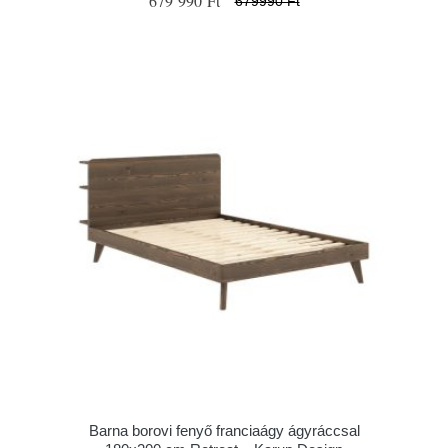
679 990 Ft
679990 Ft
Barna borovi fenyő franciaágy ágyráccsal