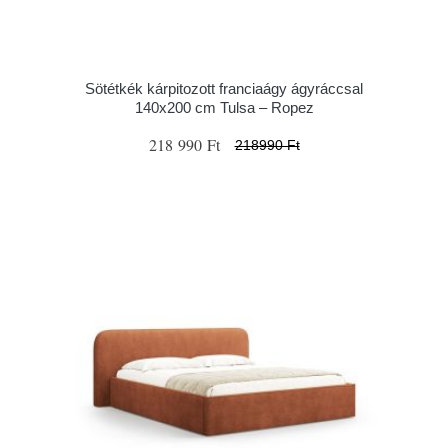
Sötétkék kárpitozott franciaágy ágyráccsal
140x200 cm Tulsa – Ropez
218 990 Ft
218990 Ft