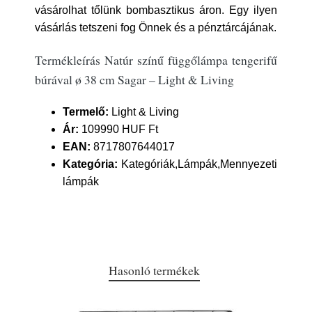
vásárolhat tőlünk bombasztikus áron. Egy ilyen
vásárlás tetszeni fog Önnek és a pénztárcájának.
Termékleírás Natúr színű függőlámpa tengerifű
búrával ø 38 cm Sagar – Light & Living
Termelő:
Light & Living
Ár:
109990 HUF Ft
EAN:
8717807644017
Kategória:
Kategóriák,Lámpák,Mennyezeti
lámpák
Hasonló termékek