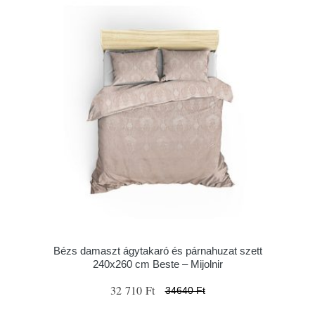
Bézs damaszt ágytakaró és párnahuzat szett
240x260 cm Beste – Mijolnir
32 710 Ft
34640 Ft