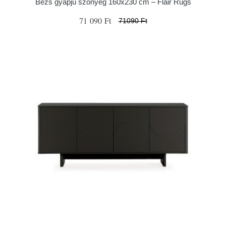
Bézs gyapjú szőnyeg 160x230 cm – Flair Rugs
71 090 Ft
71090 Ft