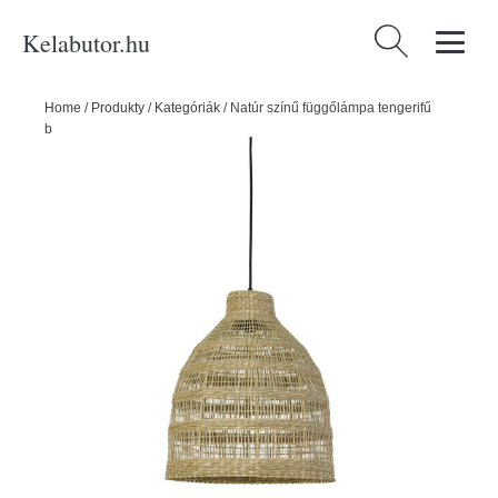
Kelabutor.hu
Keresés:
Home
/
Produkty
/
Kategóriák
/
Natúr színű függőlámpa tengerifű
búrával ø 38 cm Sagar – Light & Living