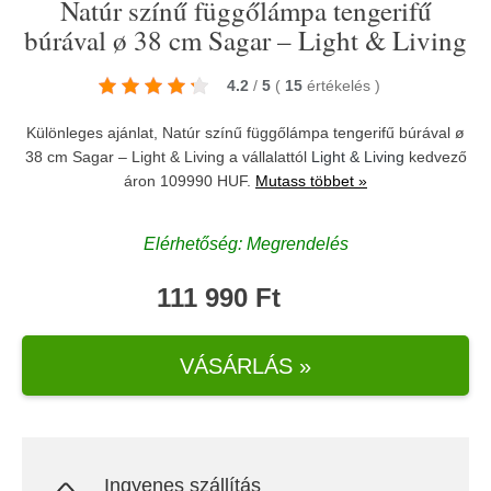
Natúr színű függőlámpa tengerifű
búrával ø 38 cm Sagar – Light & Living
4.2
/
5
(
15
értékelés
)
Különleges ajánlat, Natúr színű függőlámpa tengerifű búrával ø
38 cm Sagar – Light & Living a vállalattól
Light & Living
kedvező
áron 109990 HUF.
Mutass többet »
Elérhetőség: Megrendelés
111 990 Ft
VÁSÁRLÁS »
Ingyenes szállítás