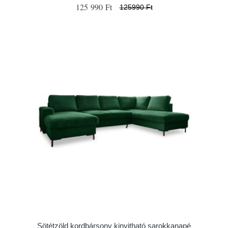
125 990 Ft
125990 Ft
Sötétzöld kordbársony kinyitható sarokkanapé