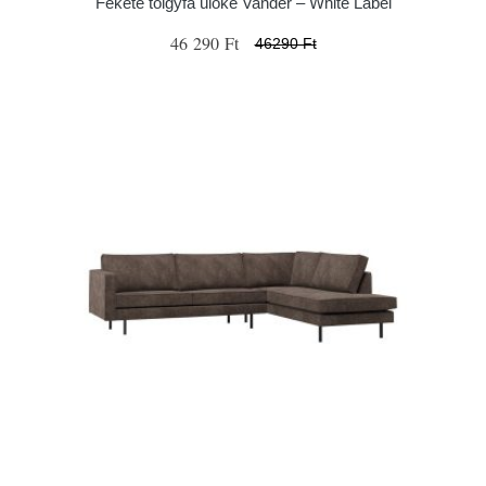
Fekete tölgyfa ülőke Vander – White Label
46 290 Ft
46290 Ft