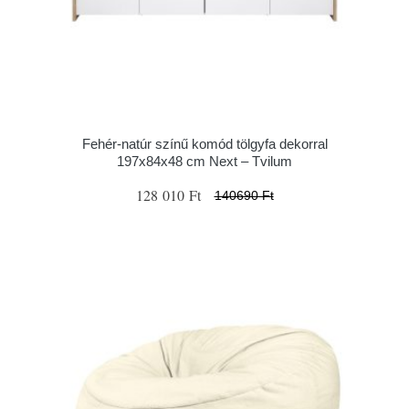
Fehér-natúr színű komód tölgyfa dekorral
197x84x48 cm Next – Tvilum
128 010 Ft
140690 Ft