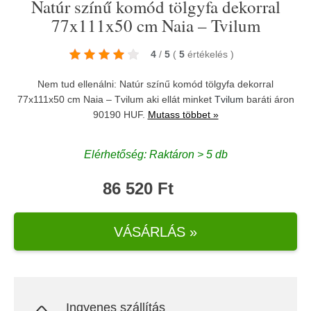
Natúr színű komód tölgyfa dekorral
77x111x50 cm Naia – Tvilum
4
/
5
(
5
értékelés
)
Nem tud ellenálni: Natúr színű komód tölgyfa dekorral
77x111x50 cm Naia – Tvilum aki ellát minket
Tvilum
baráti áron
90190 HUF.
Mutass többet »
Elérhetőség: Raktáron > 5 db
86 520 Ft
VÁSÁRLÁS »
Ingyenes szállítás