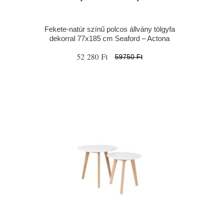
Fekete-natúr színű polcos állvány tölgyfa
dekorral 77x185 cm Seaford – Actona
52 280 Ft
59750 Ft