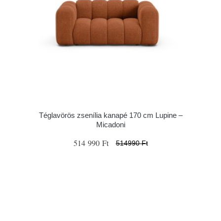
Téglavörös zsenília kanapé 170 cm Lupine –
Micadoni
514 990 Ft
514990 Ft