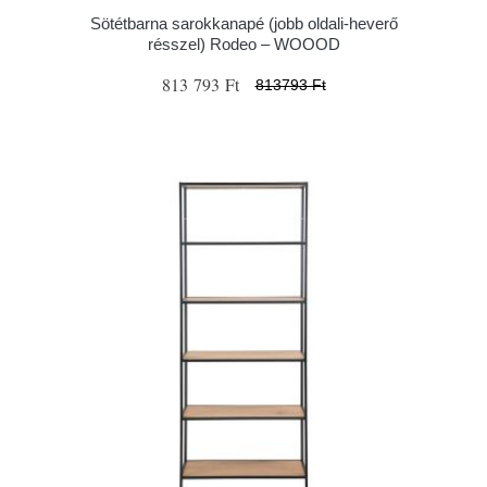
Sötétbarna sarokkanapé (jobb oldali-heverő
résszel) Rodeo – WOOOD
813 793 Ft
813793 Ft