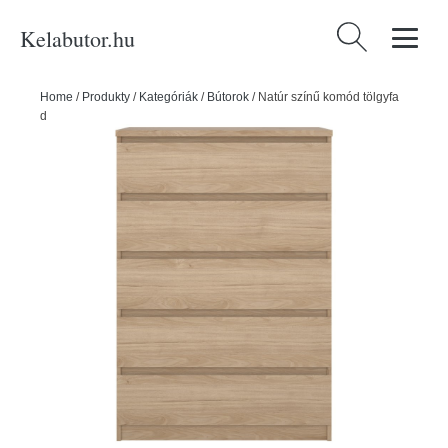
Kelabutor.hu
Keresés:
Home
/
Produkty
/
Kategóriák
/
Bútorok
/
Natúr színű komód tölgyfa
dekorral 77x111x50 cm Naia – Tvilum