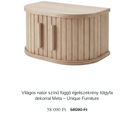
Világos natúr színű függő éjjeliszekrény tölgyfa
dekorral Meta – Unique Furniture
58 090 Ft
58090 Ft