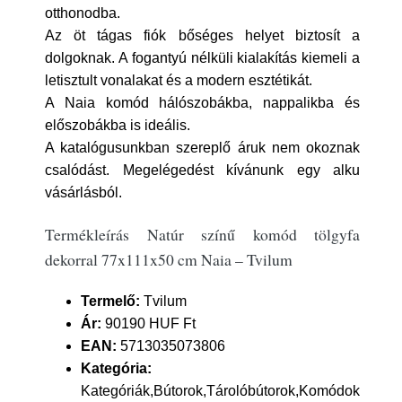
otthonodba.
Az öt tágas fiók bőséges helyet biztosít a
dolgoknak. A fogantyú nélküli kialakítás kiemeli a
letisztult vonalakat és a modern esztétikát.
A Naia komód hálószobákba, nappalikba és
előszobákba is ideális.
A katalógusunkban szereplő áruk nem okoznak
csalódást. Megelégedést kívánunk egy alku
vásárlásból.
Termékleírás Natúr színű komód tölgyfa
dekorral 77x111x50 cm Naia – Tvilum
Termelő:
Tvilum
Ár:
90190 HUF Ft
EAN:
5713035073806
Kategória:
Kategóriák,Bútorok,Tárolóbútorok,Komódok