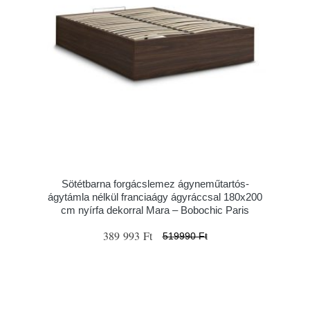
Sötétbarna forgácslemez ágyneműtartós-
ágytámla nélkül franciaágy ágyráccsal 180x200
cm nyírfa dekorral Mara – Bobochic Paris
389 993 Ft
519990 Ft