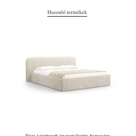
Hasonló termékek
Bézs kárpitozott ágyneműtartós franciaágy