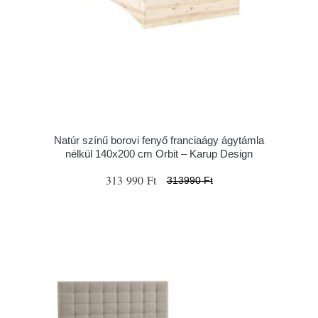
Natúr színű borovi fenyő franciaágy ágytámla
nélkül 140x200 cm Orbit – Karup Design
313 990 Ft
313990 Ft