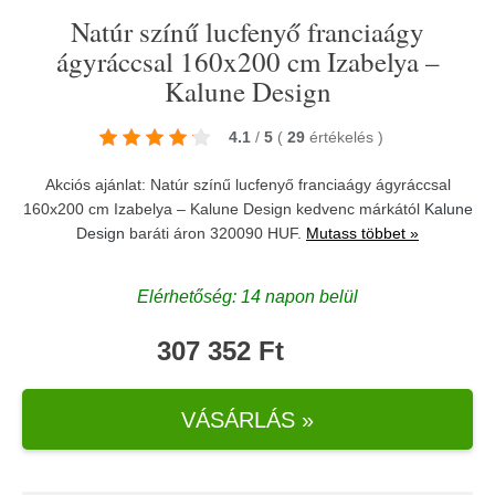
Natúr színű lucfenyő franciaágy
ágyráccsal 160x200 cm Izabelya –
Kalune Design
4.1
/
5
(
29
értékelés
)
Akciós ajánlat: Natúr színű lucfenyő franciaágy ágyráccsal
160x200 cm Izabelya – Kalune Design kedvenc márkától
Kalune
Design
baráti áron 320090 HUF.
Mutass többet »
Elérhetőség: 14 napon belül
307 352 Ft
VÁSÁRLÁS »