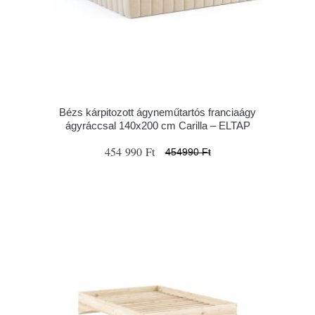
Bézs kárpitozott ágyneműtartós franciaágy
ágyráccsal 140x200 cm Carilla – ELTAP
454 990 Ft
454990 Ft