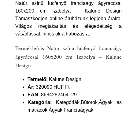
Natúr színű lucfenyő franciaágy ágyráccsal
160x200 cm Izabelya – Kalune Design
Támaszkodjon online áruházunk legjobb áraira.
Világos megtakarítás és elégedettség a
vásárlással, nincs ok a habozásra.
Termékleírás Natúr színű lucfenyő franciaágy
ágyráccsal 160x200 cm Izabelya – Kalune
Design
Termelő:
Kalune Design
Ár:
320090 HUF Ft
EAN:
8684282464129
Kategória:
Kategóriák,Bútorok,Ágyak és
matracok,Ágyak,Franciaágyak