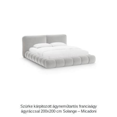
Szürke kárpitozott ágyneműtartós franciaágy
ágyráccsal 200x200 cm Solange – Micadoni