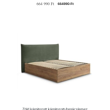
664 990 Ft
664990 Ft
Zöld kárpitozott kárpitozott-forgácslemez