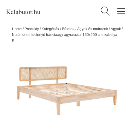
Kelabutor.hu
Keresés:
Home
/
Produkty
/
Kategóriák
/
Bútorok
/
Ágyak és matracok
/
Ágyak
/
Natúr színű lucfenyő franciaágy ágyráccsal 160x200 cm Izabelya –
Kalune Design