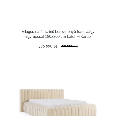
Világos natúr színű borovi fenyő franciaágy
ágyráccsal 180x200 cm Latch – Karup
286 990 Ft
286990 Ft