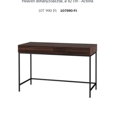
Heaven dohányzóasztal, ⌀ 82 cm - Actona
107 990 Ft
107990 Ft