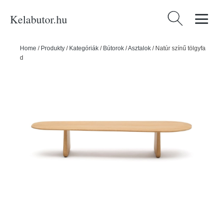
Kelabutor.hu
Keresés:
Home
/
Produkty
/
Kategóriák
/
Bútorok
/
Asztalok
/
Natúr színű tölgyfa
dohányzóasztal 64x146 cm Pirita – Kave Home