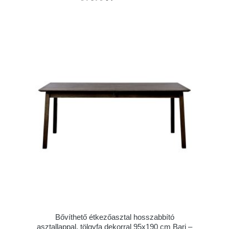
Bővíthető étkezőasztal hosszabbító
asztallappal, tölgyfa dekorral 95x190 cm Bari –