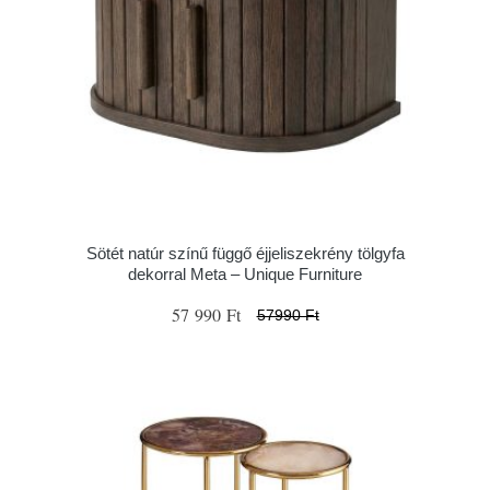
Sötét natúr színű függő éjjeliszekrény tölgyfa
dekorral Meta – Unique Furniture
57 990 Ft
57990 Ft