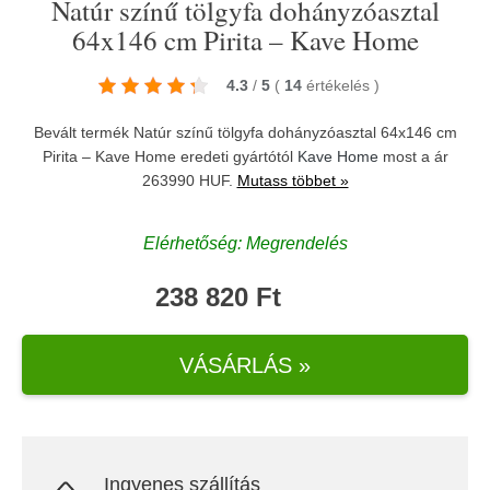
Natúr színű tölgyfa dohányzóasztal
64x146 cm Pirita – Kave Home
4.3
/
5
(
14
értékelés
)
Bevált termék Natúr színű tölgyfa dohányzóasztal 64x146 cm
Pirita – Kave Home eredeti gyártótól
Kave Home
most a ár
263990 HUF.
Mutass többet »
Elérhetőség: Megrendelés
238 820 Ft
VÁSÁRLÁS »
Ingyenes szállítás