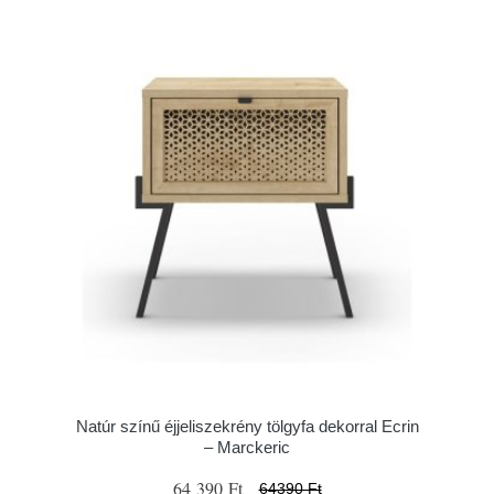
Natúr színű éjjeliszekrény tölgyfa dekorral Ecrin
– Marckeric
64 390 Ft
64390 Ft