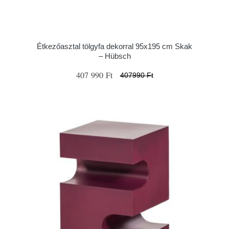
Étkezőasztal tölgyfa dekorral 95x195 cm Skak
– Hübsch
407 990 Ft
407990 Ft