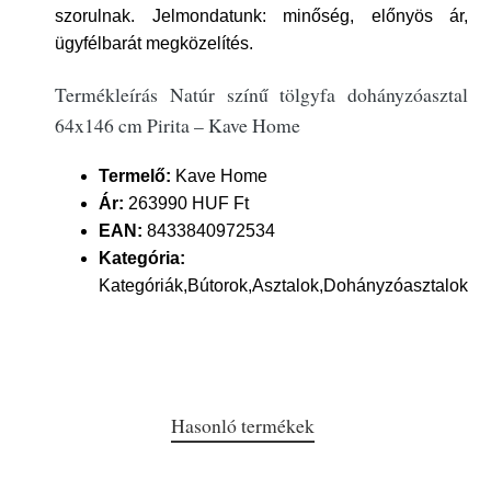
szorulnak. Jelmondatunk: minőség, előnyös ár,
ügyfélbarát megközelítés.
Termékleírás Natúr színű tölgyfa dohányzóasztal
64x146 cm Pirita – Kave Home
Termelő:
Kave Home
Ár:
263990 HUF Ft
EAN:
8433840972534
Kategória:
Kategóriák,Bútorok,Asztalok,Dohányzóasztalok
Hasonló termékek