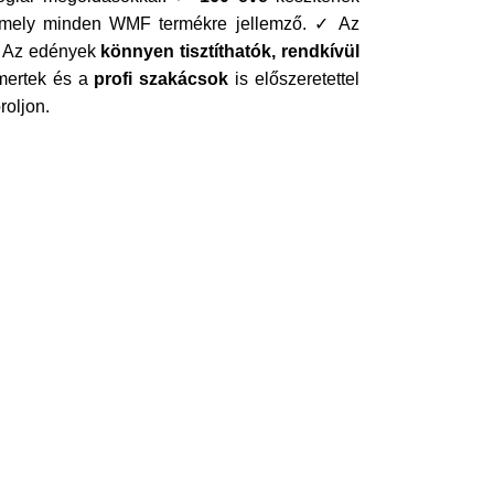
 amely minden WMF termékre jellemző. ✓ Az
✓ Az edények
könnyen tisztíthatók, rendkívül
mertek és a
profi szakácsok
is előszeretettel
roljon.