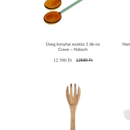
Üveg konyhai eszköz 2 db-os
Ham
Crave – Hübsch
12 590 Ft
12590 Ft