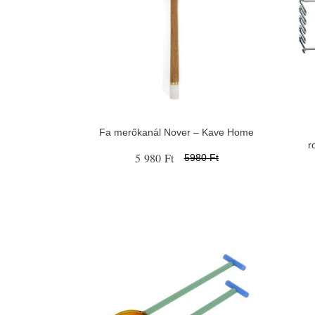
Fa merőkanál Nover – Kave Home
r
5 980 Ft
5980 Ft