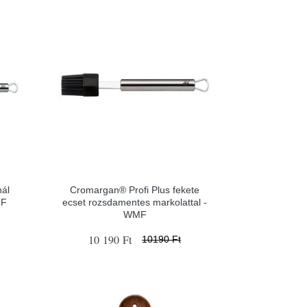
ál
Cromargan® Profi Plus fekete
MF
ecset rozsdamentes markolattal -
WMF
10 190 Ft
10190 Ft