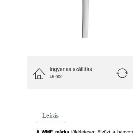
Ingyenes szállítás
45.000
Leírás
A WMF márka
tökéletesen ötvözi a hagyom