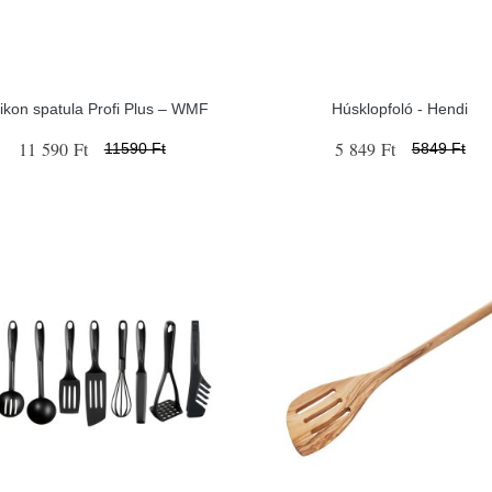
likon spatula Profi Plus – WMF
Húsklopfoló - Hendi
11 590 Ft
5 849 Ft
11590 Ft
5849 Ft