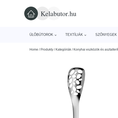
Kelabutor.hu
ÜLŐBÚTOROK
TEXTÍLIÁK
SZŐNYEGEK 
Home
/
Produkty
/
Kategóriák
/
Konyhai eszközök és asztalterí