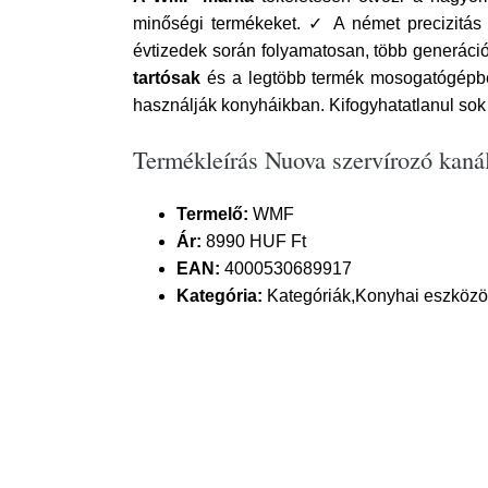
minőségi termékeket. ✓ A német precizitá
évtizedek során folyamatosan, több generáción
tartósak
és a legtöbb termék mosogatógépbe
használják konyháikban. Kifogyhatatlanul sok
Termékleírás Nuova szervírozó kan
Termelő:
WMF
Ár:
8990 HUF Ft
EAN:
4000530689917
Kategória:
Kategóriák,Konyhai eszközök