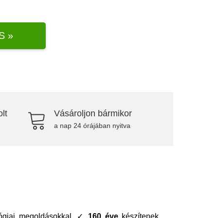
S »
lt
Vásároljon bármikor
a nap 24 órájában nyitva
ológiai megoldásokkal. ✓
160 éve
készítenek