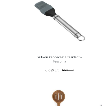
Szilikon kenőecset President –
Tescoma
6 689 Ft
6689 Ft