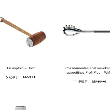
Húsklopfoló – Holm
Rozsdamentes acél merőkan
spagettihez Profi Plus – W
6 659 Ft
6659 Ft
11 490 Ft
11490 Ft