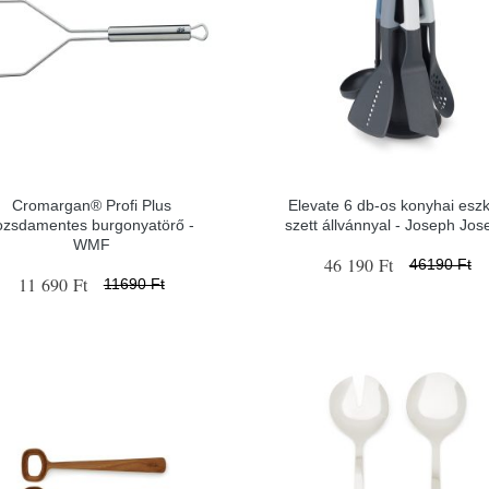
Cromargan® Profi Plus
Elevate 6 db-os konyhai esz
ozsdamentes burgonyatörő -
szett állvánnyal - Joseph Jos
WMF
46 190 Ft
46190 Ft
11 690 Ft
11690 Ft