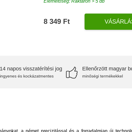
Elérhetőség: Raktáron > 5 db
8 349 Ft
VÁSÁRLÁ
14 napos visszatérítési jog
Ellenőrzött magyar bo
ingyenes és kockázatmentes
minőségi termékekkel
ányokat, a német precizitással és a forradalmian új techn