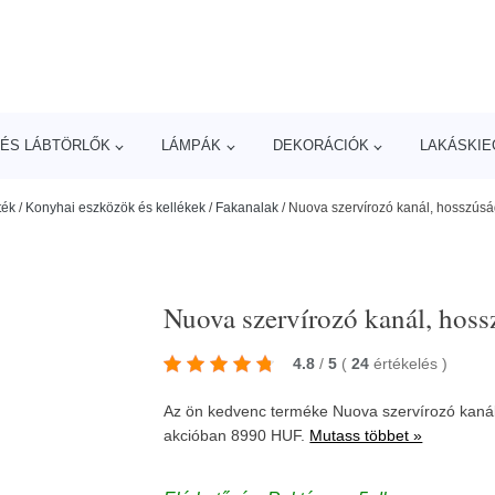
ÉS LÁBTÖRLŐK
LÁMPÁK
DEKORÁCIÓK
LAKÁSKIE
ték
/
Konyhai eszközök és kellékek
/
Fakanalak
/
Nuova szervírozó kanál, hosszús
Nuova szervírozó kanál, ho
4.8
/
5
(
24
értékelés
)
Az ön kedvenc terméke Nuova szervírozó kan
akcióban 8990 HUF.
Mutass többet »