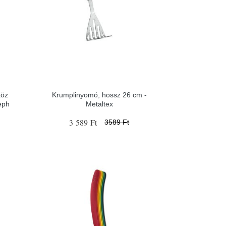
köz
Krumplinyomó, hossz 26 cm -
eph
Metaltex
3 589 Ft
3589 Ft