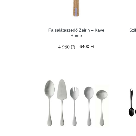
Fa salátaszedő Zairin – Kave
Szi
Home
4 960 Ft
6400 Ft