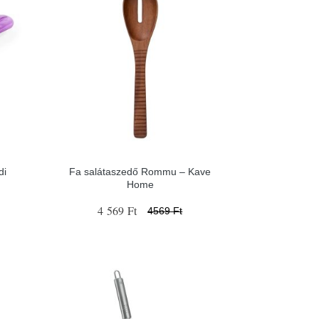
di
Fa salátaszedő Rommu – Kave
Home
4 569 Ft
4569 Ft