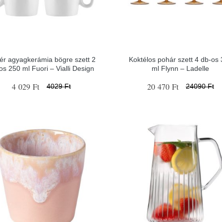
ér agyagkerámia bögre szett 2
Koktélos pohár szett 4 db-os
os 250 ml Fuori – Vialli Design
ml Flynn – Ladelle
4 029 Ft
20 470 Ft
4029 Ft
24090 Ft