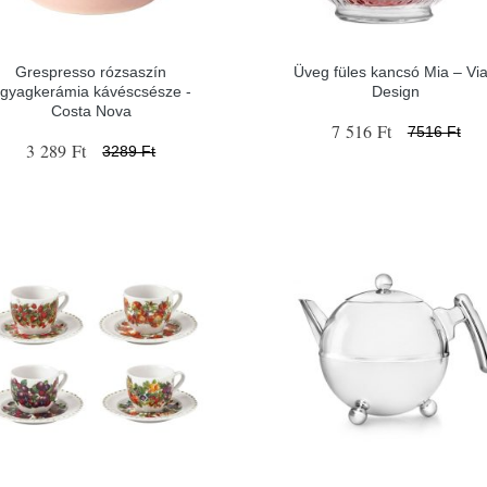
Grespresso rózsaszín
Üveg füles kancsó Mia – Vial
gyagkerámia kávéscsésze -
Design
Costa Nova
7 516 Ft
7516 Ft
3 289 Ft
3289 Ft