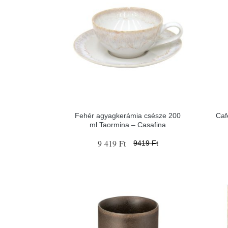
Fehér agyagkerámia csésze 200
Caf
ml Taormina – Casafina
9 419 Ft
9419 Ft