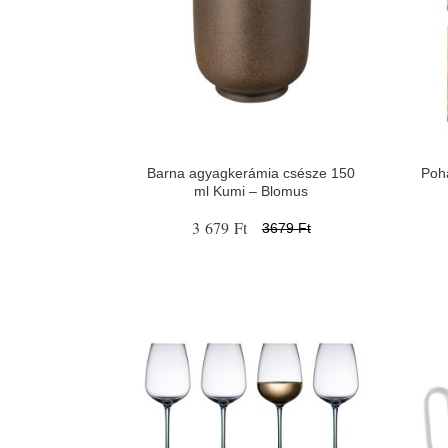
Barna agyagkerámia csésze 150
Pohá
ml Kumi – Blomus
3 679 Ft
3679 Ft