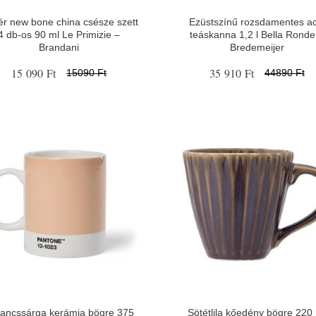
r new bone china csésze szett
Ezüstszínű rozsdamentes ac
4 db-os 90 ml Le Primizie –
teáskanna 1,2 l Bella Ronde
Brandani
Bredemeijer
15 090 Ft
35 910 Ft
15090 Ft
44890 Ft
ancssárga kerámia bögre 375
Sötétlila kőedény bögre 220