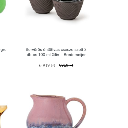
ögre
Borvörös öntöttvas csésze szett 2
db-os 100 ml Xilin – Bredemeijer
6 919 Ft
6919 Ft