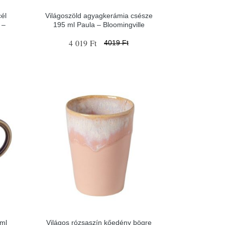
él
Világoszöld agyagkerámia csésze
 –
195 ml Paula – Bloomingville
4 019 Ft
4019 Ft
 ml
Világos rózsaszín kőedény bögre