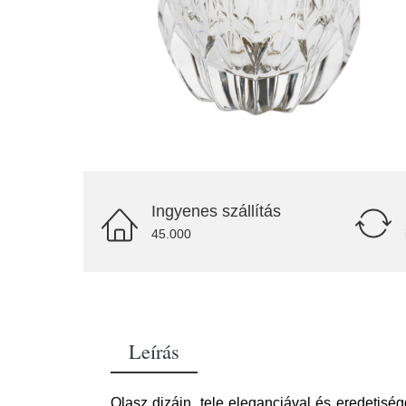
Ingyenes szállítás
45.000
Leírás
Olasz dizájn, tele eleganciával és eredetisé