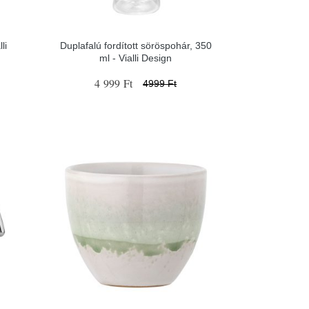
li
Duplafalú fordított söröspohár, 350
ml - Vialli Design
4 999 Ft
4999 Ft