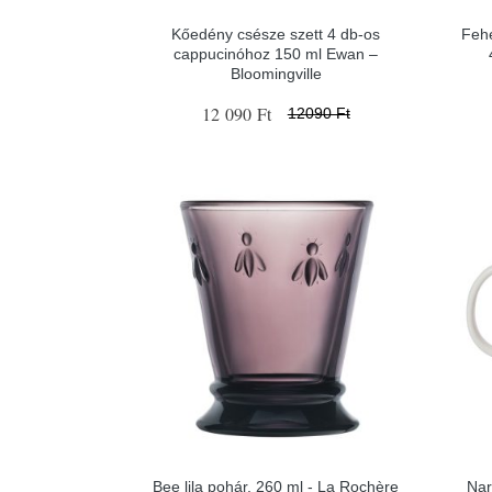
Kőedény csésze szett 4 db-os
Fehé
cappucinóhoz 150 ml Ewan –
Bloomingville
12 090 Ft
12090 Ft
Bee lila pohár, 260 ml - La Rochère
Nar