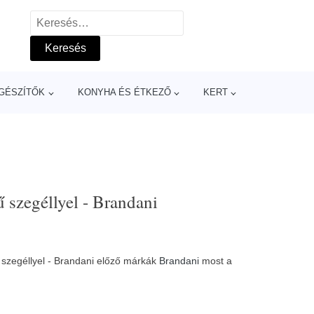
Keresés:
GÉSZÍTŐK
KONYHA ÉS ÉTKEZŐ
KERT
 szegéllyel - Brandani
szegéllyel - Brandani előző márkák
Brandani
most a