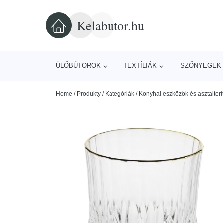
Kelabutor.hu
ÜLŐBÚTOROK
TEXTÍLIÁK
SZŐNYEGEK 
Home
/
Produkty
/
Kategóriák
/
Konyhai eszközök és asztalterí