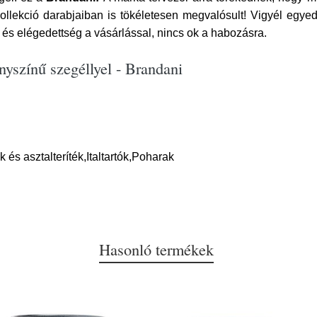
ollekció darabjaiban is tökéletesen megvalósult! Vigyél egyedülá
 és elégedettség a vásárlással, nincs ok a habozásra.
yszínű szegéllyel - Brandani
és asztalteríték,Italtartók,Poharak
Hasonló termékek