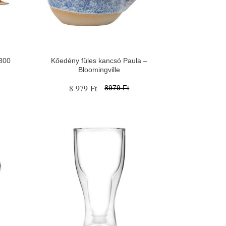
 300
Kőedény füles kancsó Paula –
Bloomingville
8 979 Ft
8979 Ft