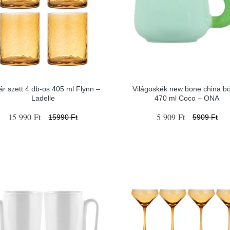
r szett 4 db-os 405 ml Flynn –
Világoskék new bone china b
Ladelle
470 ml Coco – ONA
15 990 Ft
5 909 Ft
15990 Ft
5909 Ft