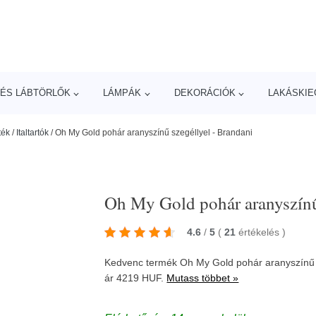
ÉS LÁBTÖRLŐK
LÁMPÁK
DEKORÁCIÓK
LAKÁSKIE
ték
/
Italtartók
/
Oh My Gold pohár aranyszínű szegéllyel - Brandani
Oh My Gold pohár aranyszínű
4.6
/
5
(
21
értékelés
)
Kedvenc termék Oh My Gold pohár aranyszínű 
ár 4219 HUF.
Mutass többet »