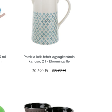
5 ml
Patrizia kék-fehér agyagkerámia
ni
kancsó, 2 l - Bloomingville
20 590 Ft
20590 Ft