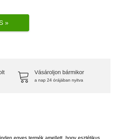
S »
lt
Vásároljon bármikor
a nap 24 órájában nyitva
inden egyes termék amellett, hogy esztétikus,