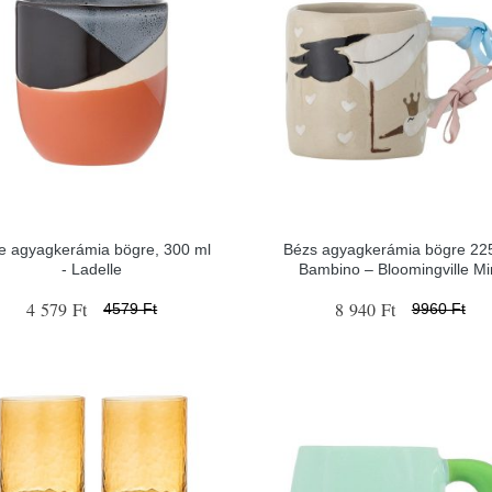
e agyagkerámia bögre, 300 ml
Bézs agyagkerámia bögre 22
- Ladelle
Bambino – Bloomingville Mi
4 579 Ft
8 940 Ft
4579 Ft
9960 Ft