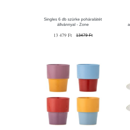
Singles 6 db szürke poháralátét
állvánnyal - Zone
a
13 479 Ft
13479 Ft