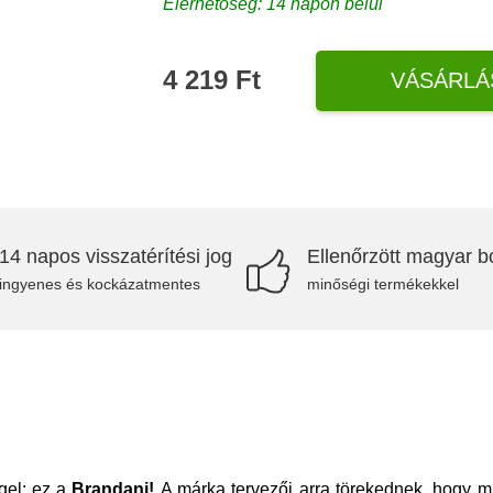
Elérhetőség: 14 napon belül
4 219 Ft
VÁSÁRLÁ
14 napos visszatérítési jog
Ellenőrzött magyar bo
ingyenes és kockázatmentes
minőségi termékekkel
ggel: ez a
Brandani!
A márka tervezői arra törekednek, hogy m