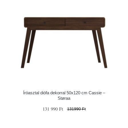
Íróasztal diófa dekorral 50x120 cm Cassie –
Støraa
131 990 Ft
131990 Ft