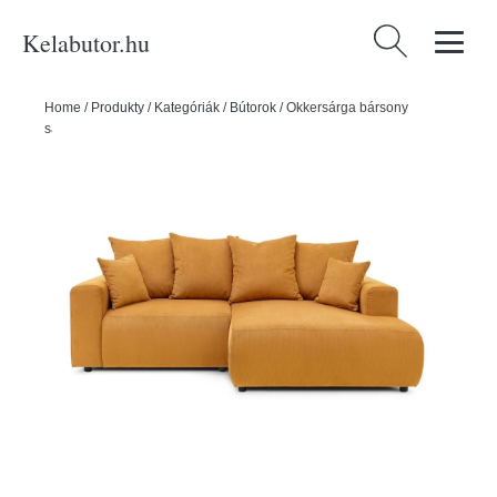
Kelabutor.hu
Keresés:
Home
/
Produkty
/
Kategóriák
/
Bútorok
/
Okkersárga bársony
sarokkanapé Enjoy – Bobochic Paris