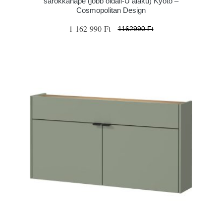
sarokkanapé (jobb oldali-U alakú) Kyoto –
Cosmopolitan Design
1 162 990 Ft
1162990 Ft