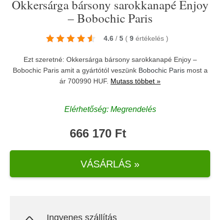
Okkersárga bársony sarokkanapé Enjoy
– Bobochic Paris
4.6
/
5
(
9
értékelés
)
Ezt szeretné: Okkersárga bársony sarokkanapé Enjoy –
Bobochic Paris amit a gyártótól veszünk
Bobochic Paris
most a
ár 700990 HUF.
Mutass többet »
Elérhetőség: Megrendelés
666 170 Ft
VÁSÁRLÁS »
Ingyenes szállítás