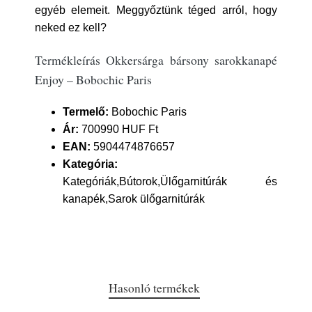
egyéb elemeit. Meggyőztünk téged arról, hogy
neked ez kell?
Termékleírás Okkersárga bársony sarokkanapé
Enjoy – Bobochic Paris
Termelő:
Bobochic Paris
Ár:
700990 HUF Ft
EAN:
5904474876657
Kategória:
Kategóriák,Bútorok,Ülőgarnitúrák és
kanapék,Sarok ülőgarnitúrák
Hasonló termékek