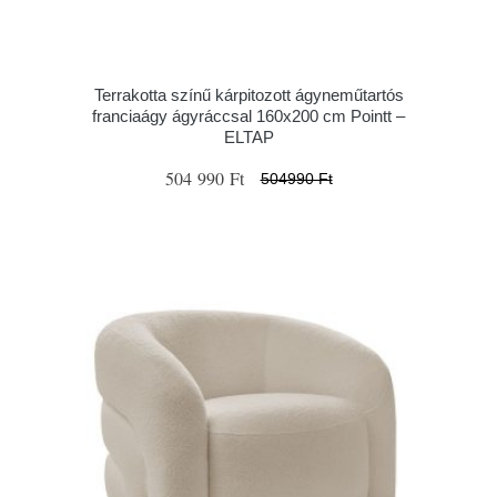
Terrakotta színű kárpitozott ágyneműtartós
franciaágy ágyráccsal 160x200 cm Pointt –
ELTAP
504 990 Ft
504990 Ft