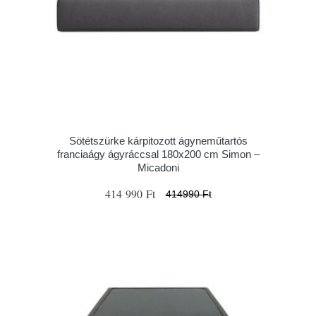
Sötétszürke kárpitozott ágyneműtartós
franciaágy ágyráccsal 180x200 cm Simon –
Micadoni
414 990 Ft
414990 Ft