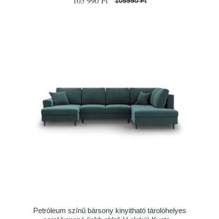
105 990 Ft
105990 Ft
Petróleum színű bársony kinyitható tárolóhelyes