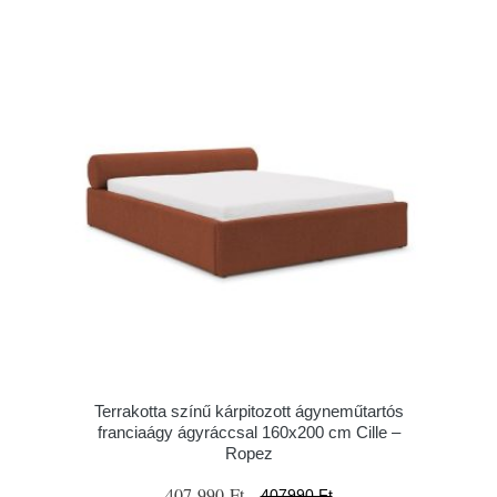
Terrakotta színű kárpitozott ágyneműtartós
franciaágy ágyráccsal 160x200 cm Cille –
Ropez
407 990 Ft
407990 Ft