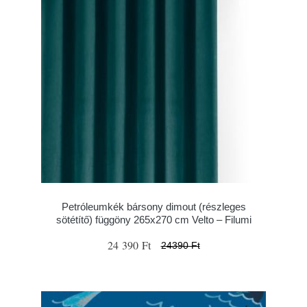
Petróleumkék bársony dimout (részleges
sötétítő) függöny 265x270 cm Velto – Filumi
24 390 Ft
24390 Ft