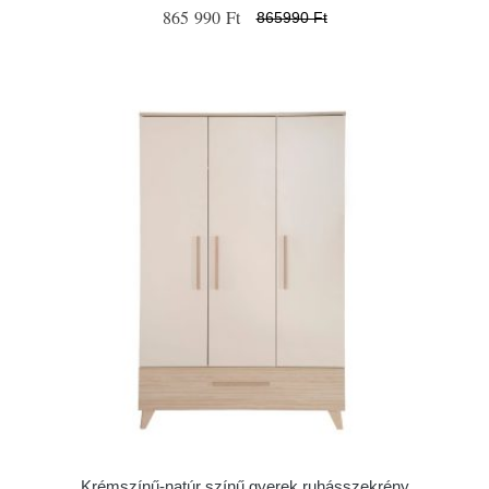
865 990 Ft
865990 Ft
Krémszínű-natúr színű gyerek ruhásszekrény