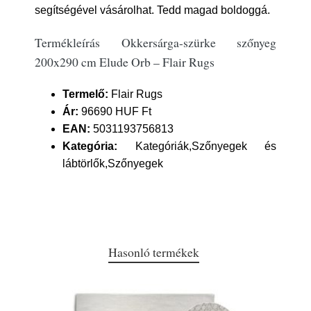
segítségével vásárolhat. Tedd magad boldoggá.
Termékleírás Okkersárga-szürke szőnyeg
200x290 cm Elude Orb – Flair Rugs
Termelő:
Flair Rugs
Ár:
96690 HUF Ft
EAN:
5031193756813
Kategória:
Kategóriák,Szőnyegek és
lábtörlők,Szőnyegek
Hasonló termékek