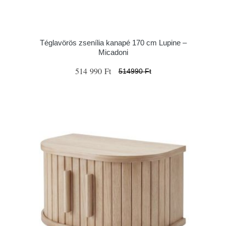
Téglavörös zsenília kanapé 170 cm Lupine –
Micadoni
514 990 Ft
514990 Ft