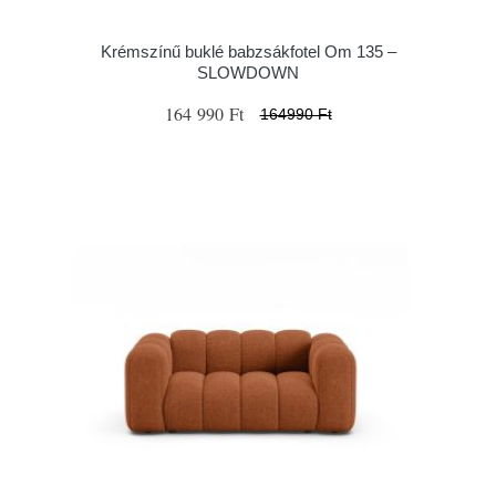
Krémszínű buklé babzsákfotel Om 135 –
SLOWDOWN
164 990 Ft
164990 Ft