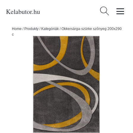
Kelabutor.hu
Keresés:
Home
/
Produkty
/
Kategóriák
/
Okkersárga-szürke szőnyeg 200x290
cm Elude Orb – Flair Rugs