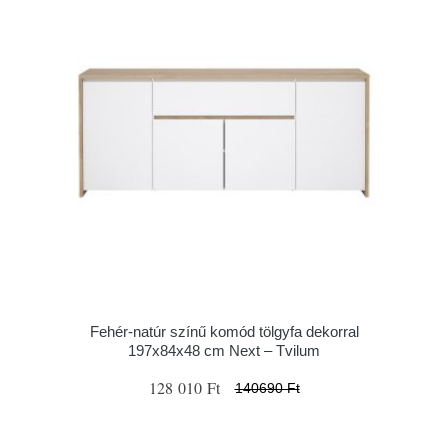
Fehér-natúr színű komód tölgyfa dekorral
197x84x48 cm Next – Tvilum
128 010 Ft
140690 Ft