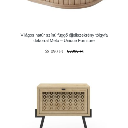
Világos natúr színű függő éjjeliszekrény tölgyfa
dekorral Meta – Unique Furniture
58 090 Ft
58090 Ft