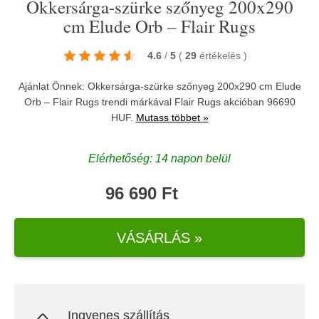
Okkersárga-szürke szőnyeg 200x290
cm Elude Orb – Flair Rugs
4.6
/
5
(
29
értékelés
)
Ajánlat Önnek: Okkersárga-szürke szőnyeg 200x290 cm Elude
Orb – Flair Rugs trendi márkával
Flair Rugs
akcióban 96690
HUF.
Mutass többet »
Elérhetőség: 14 napon belül
96 690 Ft
VÁSÁRLÁS »
Ingyenes szállítás