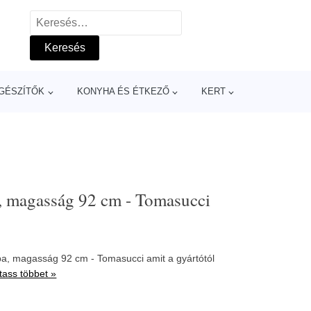
Keresés:
GÉSZÍTŐK
KONYHA ÉS ÉTKEZŐ
KERT
, magasság 92 cm - Tomasucci
pa, magasság 92 cm - Tomasucci amit a gyártótól
ass többet »