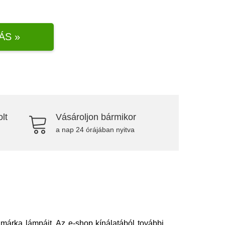
ÁS »
lt
Vásároljon bármikor
a nap 24 órájában nyitva
márka lámpáit. Az e-shop kínálatából további