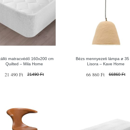
zálló matracvédő 160x200 cm
Bézs mennyezeti lámpa ø 35
Quilted – Mila Home
Lisora – Kave Home
21 490 Ft
66 860 Ft
21490 Ft
66860 Ft