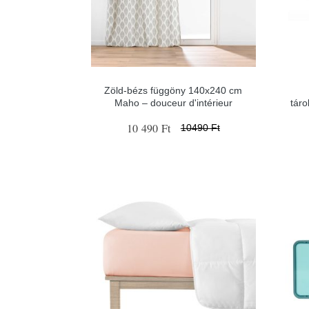
Zöld-bézs függöny 140x240 cm
Maho – douceur d'intérieur
tár
10 490 Ft
10490 Ft