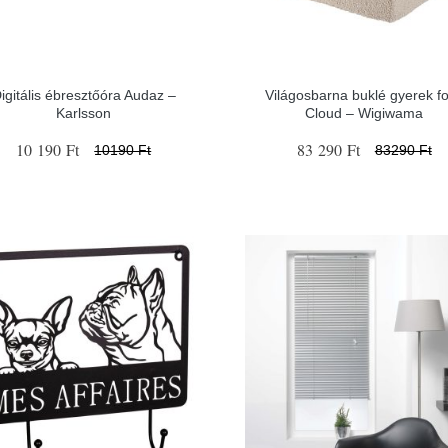
igitális ébresztőóra Audaz –
Világosbarna buklé gyerek fo
Karlsson
Cloud – Wigiwama
10 190 Ft
83 290 Ft
10190 Ft
83290 Ft