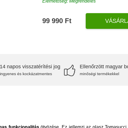
Elérhetőség: Megrendelés
99 990 Ft
VÁSÁRL
14 napos visszatérítési jog
Ellenőrzött magyar bo
ingyenes és kockázatmentes
minőségi termékekkel
as funkcionalitás
ötvözése. Ez jellemzi az olasz Tomasucci 