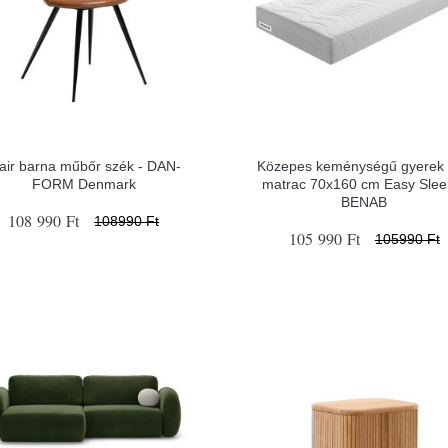
air barna műbőr szék - ​​​​​DAN-
Közepes keménységű gyerek
FORM Denmark
matrac 70x160 cm Easy Slee
BENAB
108 990 Ft
108990 Ft
105 990 Ft
105990 Ft