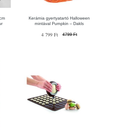
 cm
Kerámia gyertyatartó Halloween
ur
mintával Pumpkin – Dakls
4 799 Ft
4799 Ft