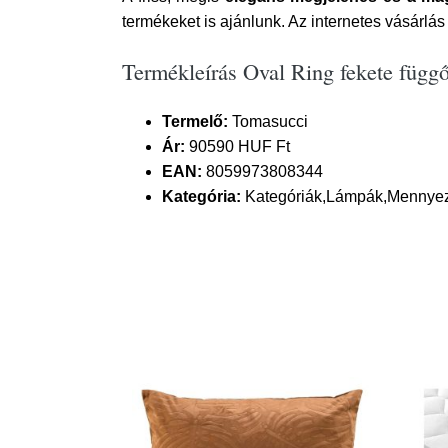
termékeket is ajánlunk. Az internetes vásárlá
Termékleírás Oval Ring fekete füg
Termelő:
Tomasucci
Ár:
90590 HUF Ft
EAN:
8059973808344
Kategória:
Kategóriák,Lámpák,Mennyez