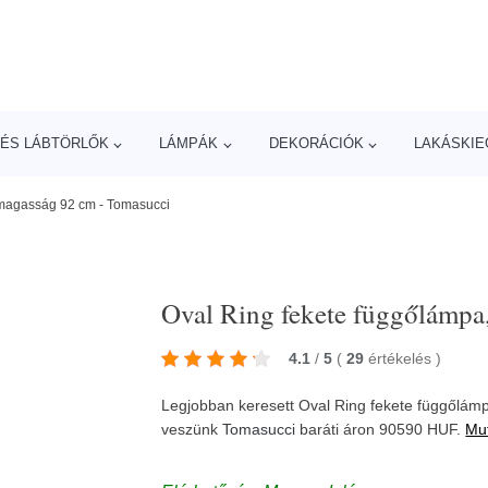
ÉS LÁBTÖRLŐK
LÁMPÁK
DEKORÁCIÓK
LAKÁSKIE
 magasság 92 cm - Tomasucci
Oval Ring fekete függőlámpa
4.1
/
5
(
29
értékelés
)
Legjobban keresett Oval Ring fekete függőlám
veszünk
Tomasucci
baráti áron 90590 HUF.
Mut