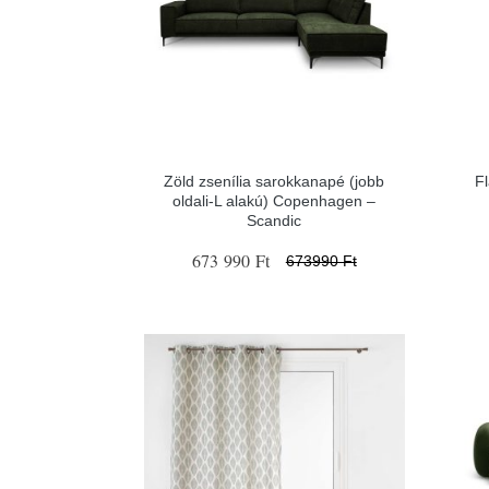
Zöld zsenília sarokkanapé (jobb
Fl
oldali-L alakú) Copenhagen –
Scandic
673 990 Ft
673990 Ft