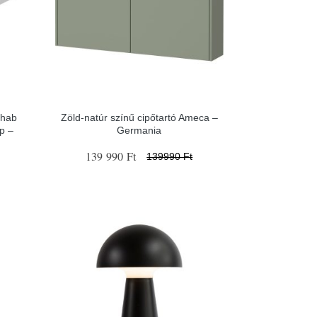
 hab
Zöld-natúr színű cipőtartó Ameca –
p –
Germania
139 990 Ft
139990 Ft