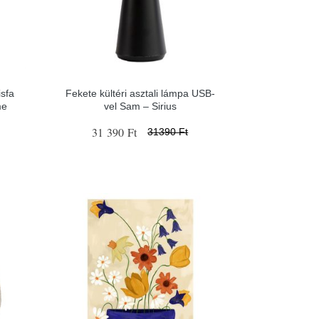
isfa
Fekete kültéri asztali lámpa USB-
me
vel Sam – Sirius
31 390 Ft
31390 Ft