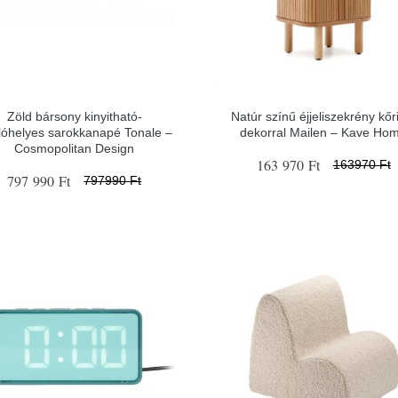
Zöld bársony kinyitható-
Natúr színű éjjeliszekrény kőr
olóhelyes sarokkanapé Tonale –
dekorral Mailen – Kave Ho
Cosmopolitan Design
163 970 Ft
163970 Ft
797 990 Ft
797990 Ft