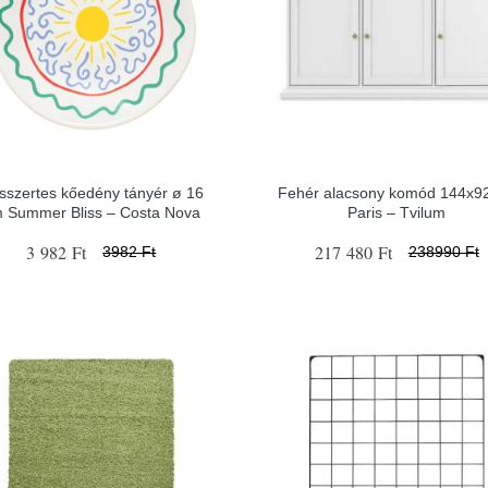
sszertes kőedény tányér ø 16
Fehér alacsony komód 144x9
 Summer Bliss – Costa Nova
Paris – Tvilum
3 982 Ft
217 480 Ft
3982 Ft
238990 Ft