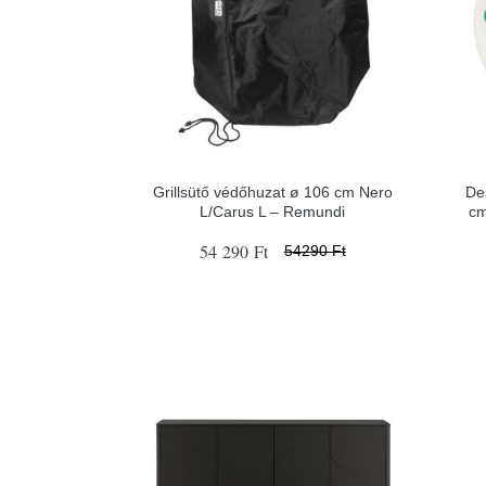
Grillsütő védőhuzat ø 106 cm Nero
De
L/Carus L – Remundi
cm
54 290 Ft
54290 Ft