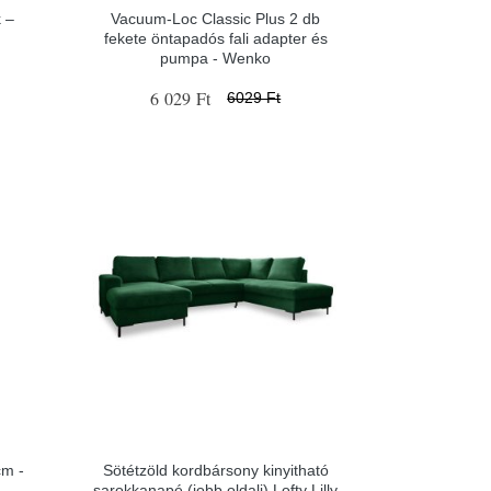
 –
Vacuum-Loc Classic Plus 2 db
fekete öntapadós fali adapter és
pumpa - Wenko
6 029 Ft
6029 Ft
cm -
Sötétzöld kordbársony kinyitható
sarokkanapé (jobb oldali) Lofty Lilly