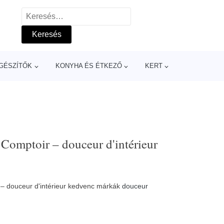
Keresés:
GÉSZÍTŐK
KONYHA ÉS ÉTKEZŐ
KERT
omptoir – douceur d'intérieur
– douceur d'intérieur kedvenc márkák
douceur