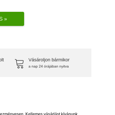
S »
lt
Vásároljon bármikor
a nap 24 órájában nyitva
vezményesen. Kellemes vásárlást kívánunk.