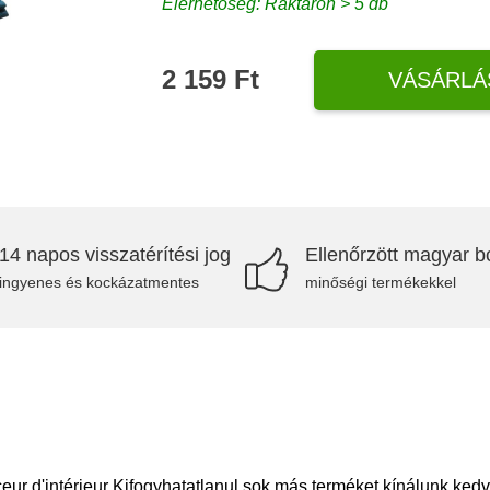
Elérhetőség: Raktáron > 5 db
2 159 Ft
VÁSÁRLÁ
14 napos visszatérítési jog
Ellenőrzött magyar bo
ingyenes és kockázatmentes
minőségi termékekkel
r d'intérieur Kifogyhatatlanul sok más terméket kínálunk ked