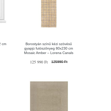
2 cm
Borostyán színű kézi szövésű
gyapjú futószőnyeg 80x230 cm
Mosaic Amber – Lorena Canals
125 990 Ft
125990 Ft