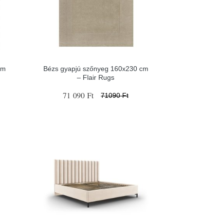
ém
Bézs gyapjú szőnyeg 160x230 cm
– Flair Rugs
71 090 Ft
71090 Ft