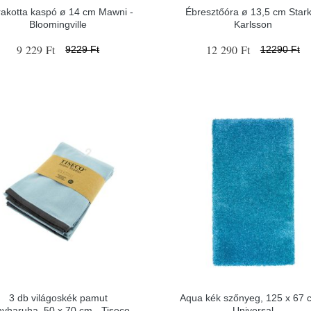
rakotta kaspó ø 14 cm Mawni -
Ébresztőóra ø 13,5 cm Stark
Bloomingville
Karlsson
9 229 Ft
12 290 Ft
9229 Ft
12290 Ft
3 db világoskék pamut
Aqua kék szőnyeg, 125 x 67 
nyharuha, 50 x 70 cm - Tiseco
Universal