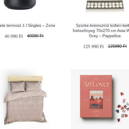
ete termosz 1 l Singles – Zone
Szürke-krémszínű kültéri-belt
futószőnyeg 70x270 cm Asta 
40 090 Ft
Grey – Pappelina
40090 Ft
125 990 Ft
125990 Ft