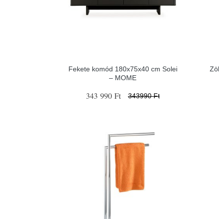
Fekete komód 180x75x40 cm Solei
Zö
– MOME
343 990 Ft
343990 Ft