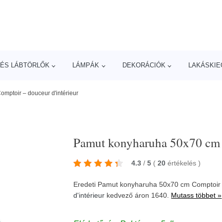
ÉS LÁBTÖRLŐK
LÁMPÁK
DEKORÁCIÓK
LAKÁSKIE
mptoir – douceur d'intérieur
Pamut konyharuha 50x70 cm C
4.3
/
5
(
20
értékelés
)
Eredeti Pamut konyharuha 50x70 cm Comptoir 
d'intérieur
kedvező áron 1640.
Mutass többet »