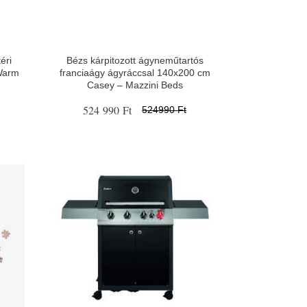
éri
Bézs kárpitozott ágyneműtartós
Warm
franciaágy ágyráccsal 140x200 cm
Casey – Mazzini Beds
524 990 Ft
524990 Ft