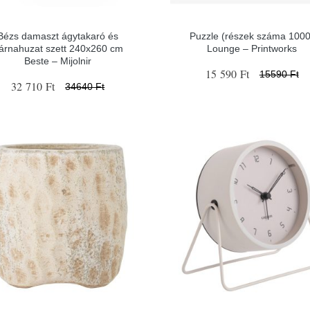
Bézs damaszt ágytakaró és
Puzzle (részek száma 1000
árnahuzat szett 240x260 cm
Lounge – Printworks
Beste – Mijolnir
15 590 Ft
15590 Ft
32 710 Ft
34640 Ft