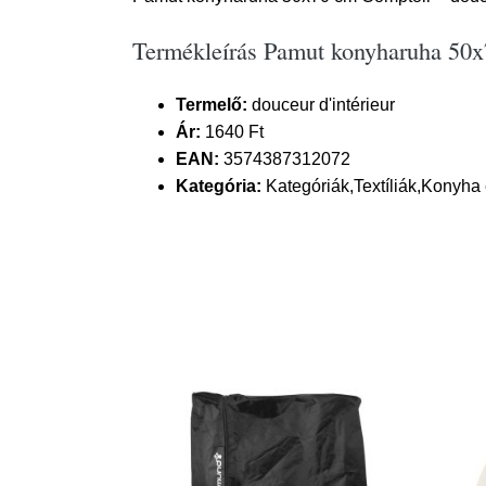
Termékleírás Pamut konyharuha 50x7
Termelő:
douceur d'intérieur
Ár:
1640 Ft
EAN:
3574387312072
Kategória:
Kategóriák,Textíliák,Konyha 