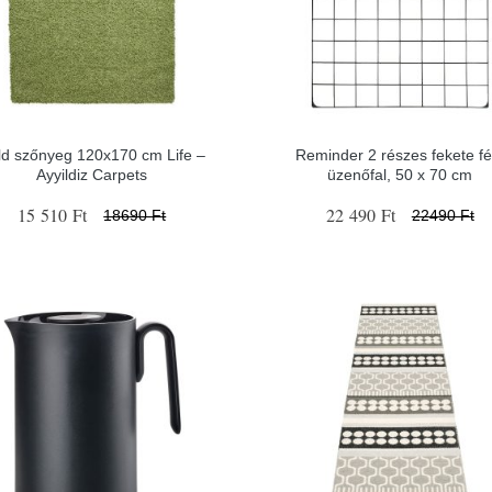
ld szőnyeg 120x170 cm Life –
Reminder 2 részes fekete f
Ayyildiz Carpets
üzenőfal, 50 x 70 cm
15 510 Ft
22 490 Ft
18690 Ft
22490 Ft