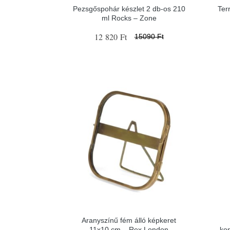
Pezsgőspohár készlet 2 db-os 210
Ter
ml Rocks – Zone
12 820 Ft
15090 Ft
Aranyszínű fém álló képkeret
11x10 cm – Rex London
ko