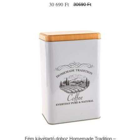
30 690 Ft
30690 Ft
Fém kávétartó doboz Homemade Tradition –