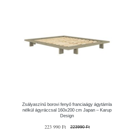
Zsályaszínű borovi fenyő franciaágy ágytámla
nélkül ágyráccsal 160x200 cm Japan – Karup
Design
223 990 Ft
223990 Ft