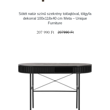
Sötét natúr színű szekrény tolóajtóval, tölgyfa
dekorral 100x118x40 cm Meta – Unique
Furniture
207 990 Ft
207990 Ft