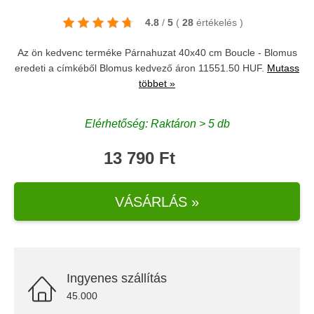
4.8
/
5
(
28
értékelés
)
Az ön kedvenc terméke Párnahuzat 40x40 cm Boucle - Blomus
eredeti a címkéből
Blomus
kedvező áron 11551.50 HUF.
Mutass
többet »
Elérhetőség: Raktáron > 5 db
13 790 Ft
VÁSÁRLÁS »
Ingyenes szállítás
45.000