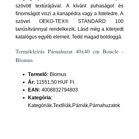
szövött textúrájával. A kívánt puhaságot és
finomságot viszi a kanapédra vagy a foteledre. A
szövet OEKO-TEX® STANDARD 100
tanúsítvánnyal rendelkezik. Lásd még a kiterjedt
katalógus egyéb elemeit. Tedd magad boldoggá.
Termékleírás Párnahuzat 40x40 cm Boucle -
Blomus
Termelő:
Blomus
Ár:
11551.50 HUF Ft
EAN:
4008832794803
Kategória:
Kategóriák,Textíliák,Párnák,Párnahuzatok