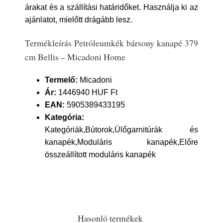
árakat és a szállítási határidőket. Használja ki az
ajánlatot, mielőtt drágább lesz.
Termékleírás Petróleumkék bársony kanapé 379
cm Bellis – Micadoni Home
Termelő:
Micadoni
Ár:
1446940 HUF Ft
EAN:
5905389433195
Kategória:
Kategóriák,Bútorok,Ülőgarnitúrák és
kanapék,Moduláris kanapék,Előre
összeállított moduláris kanapék
Hasonló termékek