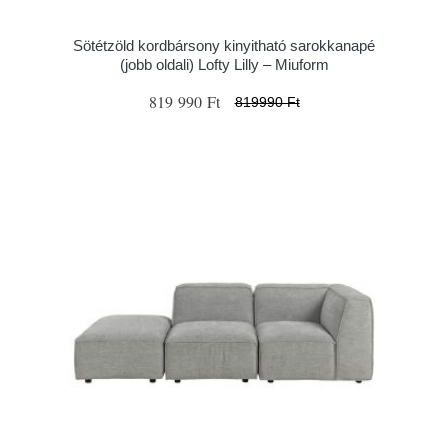
Sötétzöld kordbársony kinyitható sarokkanapé
(jobb oldali) Lofty Lilly – Miuform
819 990 Ft
819990 Ft