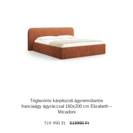
Téglavörös kárpitozott ágyneműtartós
franciaágy ágyráccsal 160x200 cm Elizabeth –
Micadoni
519 990 Ft
519990 Ft