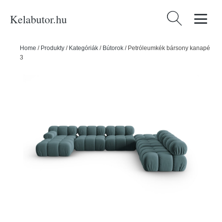
Kelabutor.hu
Keresés:
Home
/
Produkty
/
Kategóriák
/
Bútorok
/
Petróleumkék bársony kanapé
379 cm Bellis – Micadoni Home