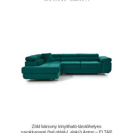
Zöld bársony kinyitható-tárolóhelyes
sarokkanapé (bal oldali-L alakú) Anton – ELTAP