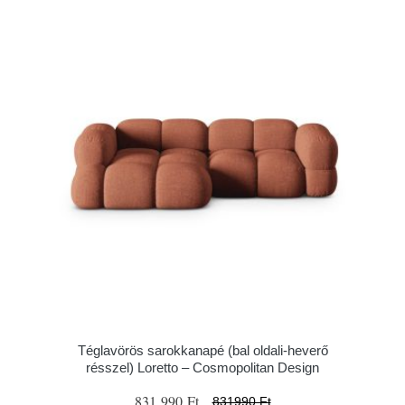
Téglavörös sarokkanapé (bal oldali-heverő
résszel) Loretto – Cosmopolitan Design
831 990 Ft
831990 Ft