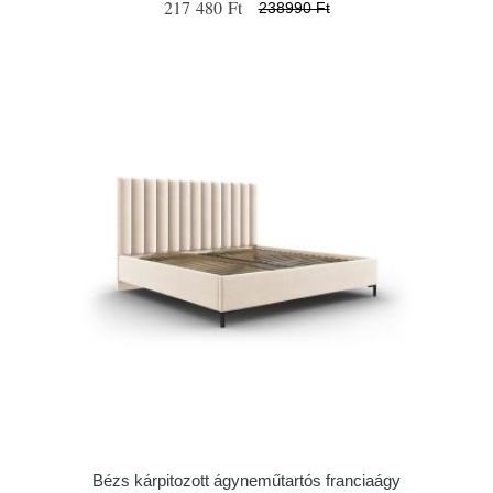
217 480 Ft
238990 Ft
Bézs kárpitozott ágyneműtartós franciaágy