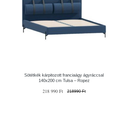
Sötétkék kárpitozott franciaágy ágyráccsal
140x200 cm Tulsa – Ropez
218 990 Ft
218990 Ft