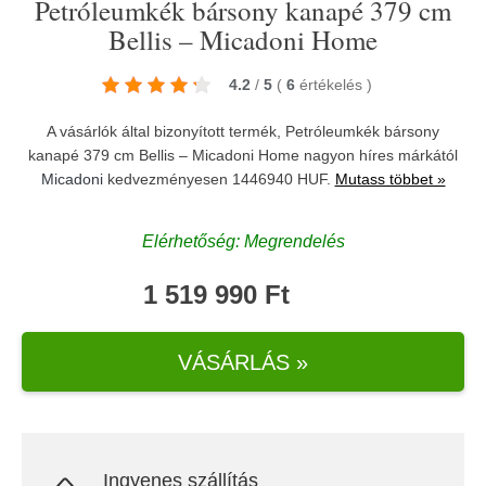
Petróleumkék bársony kanapé 379 cm
Bellis – Micadoni Home
4.2
/
5
(
6
értékelés
)
A vásárlók által bizonyított termék, Petróleumkék bársony
kanapé 379 cm Bellis – Micadoni Home nagyon híres márkától
Micadoni
kedvezményesen 1446940 HUF.
Mutass többet »
Elérhetőség: Megrendelés
1 519 990 Ft
VÁSÁRLÁS »
Ingyenes szállítás