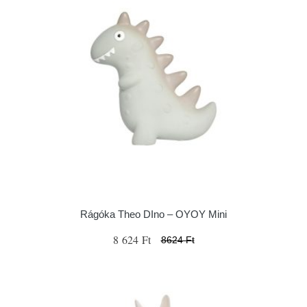
Rágóka Theo DIno – OYOY Mini
8 624 Ft
8624 Ft