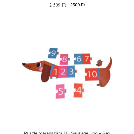
2 509 Ft
2509 Ft
Puzzle (darabszám 16) Sausage Dog – Rex