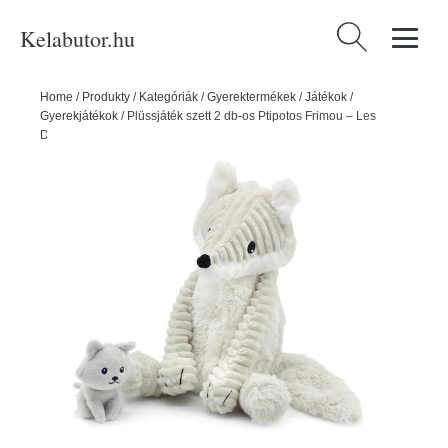
Kelabutor.hu
Keresés:
Home
/
Produkty
/
Kategóriák
/
Gyerektermékek
/
Játékok
/
Gyerekjátékok
/
Plüssjáték szett 2 db-os Ptipotos Frimou – Les
Deglingos