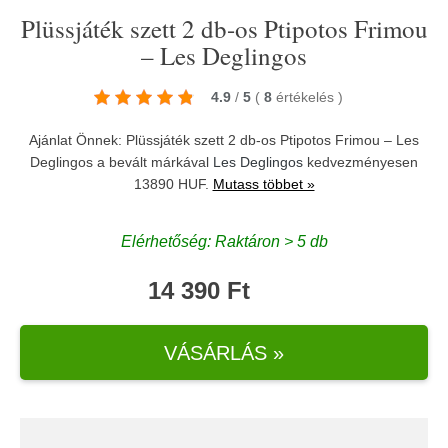
Plüssjáték szett 2 db-os Ptipotos Frimou
– Les Deglingos
4.9
/
5
(
8
értékelés
)
Ajánlat Önnek: Plüssjáték szett 2 db-os Ptipotos Frimou – Les
Deglingos a bevált márkával
Les Deglingos
kedvezményesen
13890 HUF.
Mutass többet »
Elérhetőség: Raktáron > 5 db
14 390 Ft
VÁSÁRLÁS »