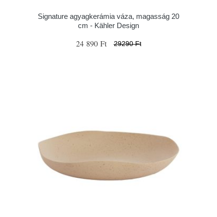
Signature agyagkerámia váza, magasság 20
cm - Kähler Design
24 890 Ft
29290 Ft