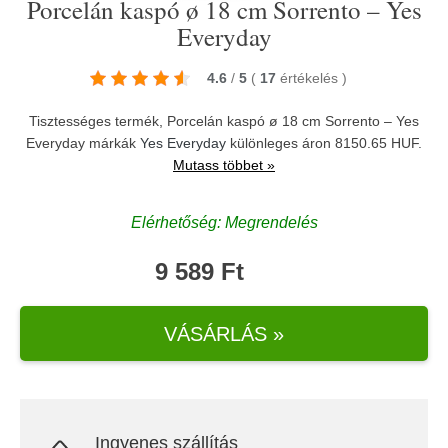
Porcelán kaspó ø 18 cm Sorrento – Yes
Everyday
4.6
/
5
(
17
értékelés
)
Tisztességes termék, Porcelán kaspó ø 18 cm Sorrento – Yes
Everyday márkák
Yes Everyday
különleges áron 8150.65 HUF.
Mutass többet »
Elérhetőség: Megrendelés
9 589 Ft
VÁSÁRLÁS »
Ingyenes szállítás