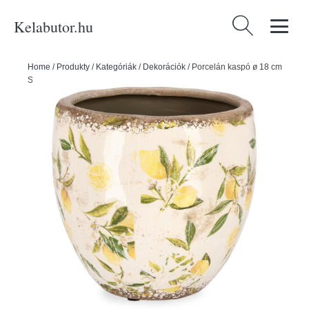
Kelabutor.hu
Keresés:
Home
/
Produkty
/
Kategóriák
/
Dekorációk
/
Porcelán kaspó ø 18 cm
Sorrento – Yes Everyday