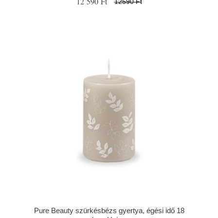
12 590 Ft
12590 Ft
Pure Beauty szürkésbézs gyertya, égési idő 18