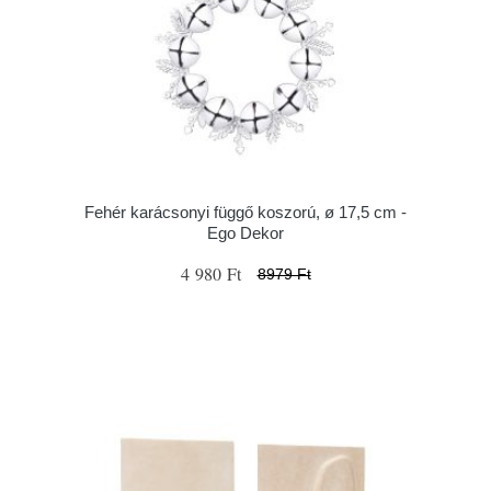
Fehér karácsonyi függő koszorú, ø 17,5 cm -
Ego Dekor
4 980 Ft
8979 Ft