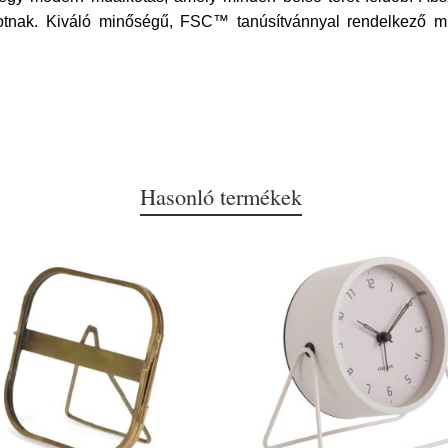
otnak. Kiváló minőségű, FSC™ tanúsítvánnyal rendelkező mű
Hasonló termékek