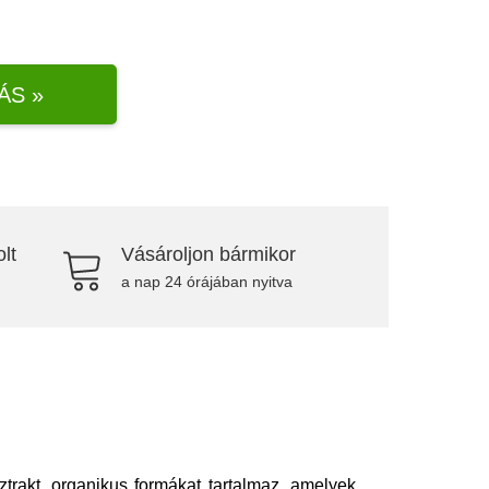
ÁS »
lt
Vásároljon bármikor
a nap 24 órájában nyitva
rakt, organikus formákat tartalmaz, amelyek