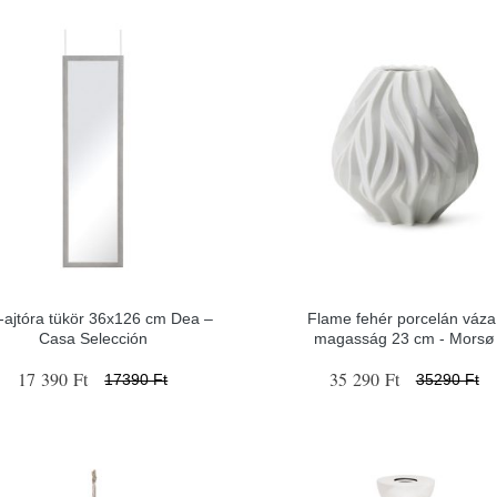
i-ajtóra tükör 36x126 cm Dea –
Flame fehér porcelán váza
Casa Selección
magasság 23 cm - Morsø
17 390 Ft
35 290 Ft
17390 Ft
35290 Ft