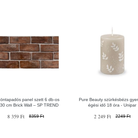
i öntapadós panel szett 6 db-os
Pure Beauty szürkésbézs gyer
30 cm Brick Wall – SP TREND
égési idő 18 óra - Unipar
8 359 Ft
2 249 Ft
8359 Ft
2249 Ft