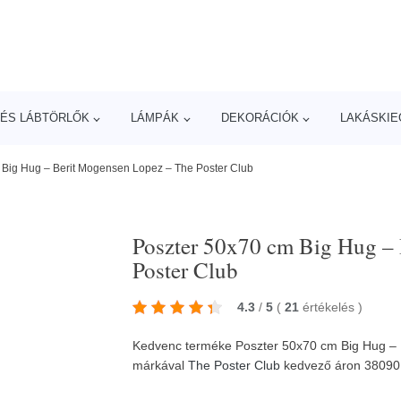
ÉS LÁBTÖRLŐK
LÁMPÁK
DEKORÁCIÓK
LAKÁSKIE
 Big Hug – Berit Mogensen Lopez – The Poster Club
Poszter 50x70 cm Big Hug –
Poster Club
4.3
/
5
(
21
értékelés
)
Kedvenc terméke Poszter 50x70 cm Big Hug – 
márkával
The Poster Club
kedvező áron 3809