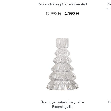
Persely Racing Car – Zilverstad
S
mag
17 990 Ft
17990 Ft
Üveg gyertyatartó Saynab –
H
Bloomingville