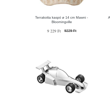
Terrakotta kaspó ø 14 cm Mawni -
A
Bloomingville
9 229 Ft
9229 Ft