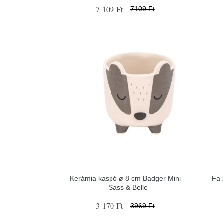
7 109 Ft
7109 Ft
Kerámia kaspó ø 8 cm Badger Mini
Fa 
– Sass & Belle
3 170 Ft
3969 Ft