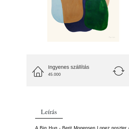
Ingyenes szállítás
45.000
Leírás
A Big Hug - Berit Mogensen Lopez poszter e