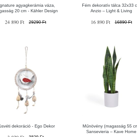
ignature agyagkerámia váza,
Fém dekoratív tálca 32x33 
asság 20 cm - Kähler Design
Anzio – Light & Living
24 890 Ft
16 890 Ft
29290 Ft
16890 Ft
úsvéti dekoráció - Ego Dekor
Műnövény (magasság 55 c
Sansevieria – Kave Home