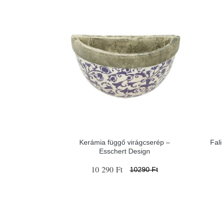
Kerámia függő virágcserép –
Fal
Esschert Design
10 290 Ft
10290 Ft