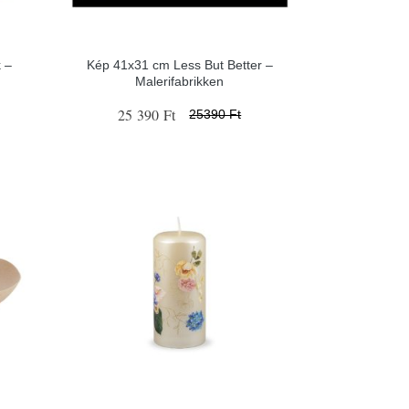
 –
Kép 41x31 cm Less But Better –
Malerifabrikken
25 390 Ft
25390 Ft