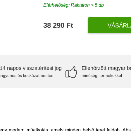
Elérhetőség: Raktáron > 5 db
38 290 Ft
VÁSÁRL
14 napos visszatérítési jog
Ellenőrzött magyar bo
ingyenes és kockázatmentes
minőségi termékekkel
gy modern műalkotás, amely minden belső teret feldob. Abszt