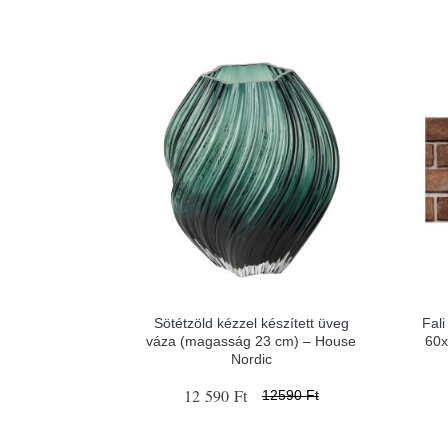
Sötétzöld kézzel készített üveg
Fal
váza (magasság 23 cm) – House
60x
Nordic
12 590 Ft
12590 Ft