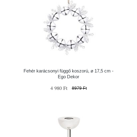
Fehér karácsonyi függő koszorú, ø 17,5 cm -
Ego Dekor
4 980 Ft
8979 Ft