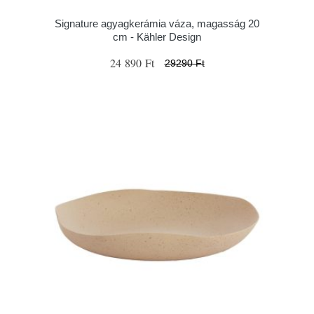
Signature agyagkerámia váza, magasság 20
cm - Kähler Design
24 890 Ft
29290 Ft