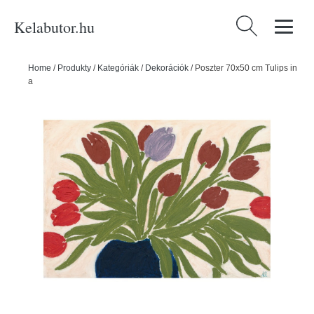
Kelabutor.hu
Keresés:
Home
/
Produkty
/
Kategóriák
/
Dekorációk
/
Poszter 70x50 cm Tulips in
a Blue Vase – The Poster Club