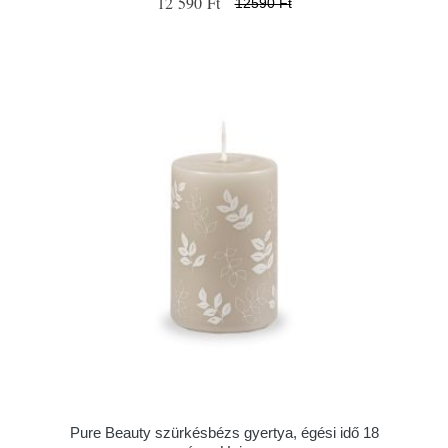
12 590 Ft
12590 Ft
Pure Beauty szürkésbézs gyertya, égési idő 18