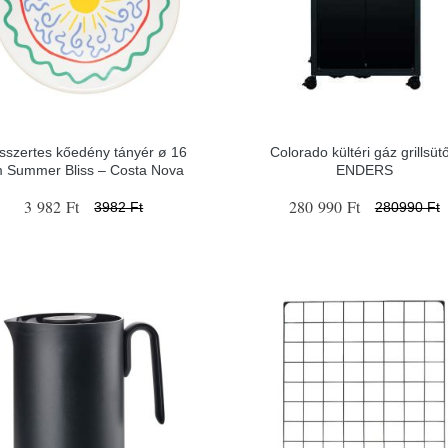
sszertes kőedény tányér ø 16
Colorado kültéri gáz grillsütő
 Summer Bliss – Costa Nova
ENDERS
3 982 Ft
280 990 Ft
3982 Ft
280990 Ft