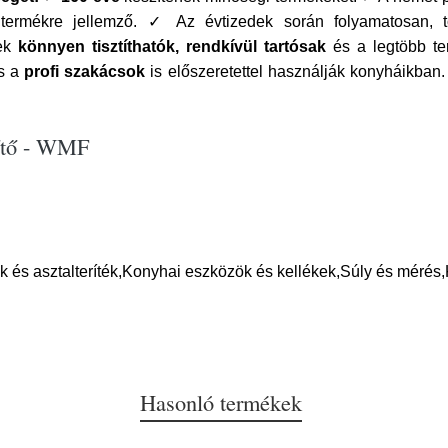
rmékre jellemző. ✓ Az évtizedek során folyamatosan, töb
yek
könnyen tisztíthatók, rendkívül tartósak
és a legtöbb t
és a
profi szakácsok
is előszeretettel használják konyháikban.
zítő - WMF
 és asztalteríték,Konyhai eszközök és kellékek,Súly és mérés
Hasonló termékek