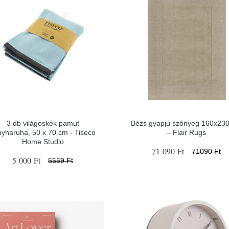
3 db világoskék pamut
Bézs gyapjú szőnyeg 160x23
nyharuha, 50 x 70 cm - Tiseco
– Flair Rugs
Home Studio
71 090 Ft
71090 Ft
5 000 Ft
5559 Ft