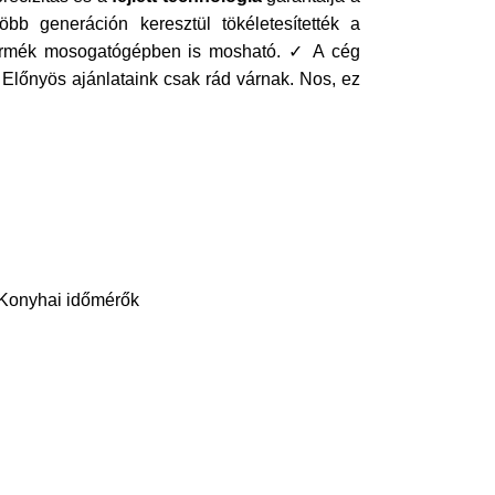
b generáción keresztül tökéletesítették a
ermék mosogatógépben is mosható. ✓ A cég
 Előnyös ajánlataink csak rád várnak. Nos, ez
,Konyhai időmérők