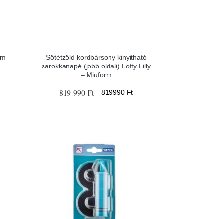
ém
Sötétzöld kordbársony kinyitható
sarokkanapé (jobb oldali) Lofty Lilly
– Miuform
819 990 Ft
819990 Ft