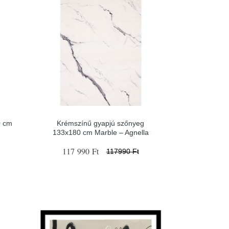
0 cm
Krémszínű gyapjú szőnyeg
133x180 cm Marble – Agnella
117 990 Ft
117990 Ft