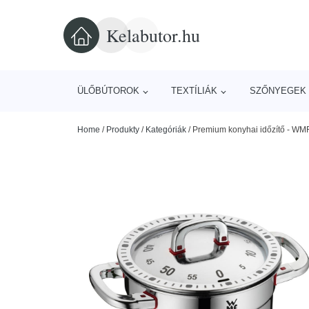
Kelabutor.hu
ÜLŐBÚTOROK
TEXTÍLIÁK
SZŐNYEGEK 
Home
/
Produkty
/
Kategóriák
/
Premium konyhai időzítő - WM