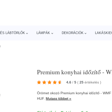
ÉS LÁBTÖRLŐK
LÁMPÁK
DEKORÁCIÓK
LAKÁSKIE
F
Premium konyhai időzítő -
4.6
/
5
(
25
értékelés
)
Örömet okozó Premium konyhai időzítő - WMF
HUF.
Mutass többet »