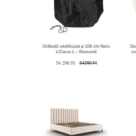
Grillsütő védőhuzat ø 106 cm Nero
De
L/Carus L – Remundi
cm
54 290 Ft
54290 Ft