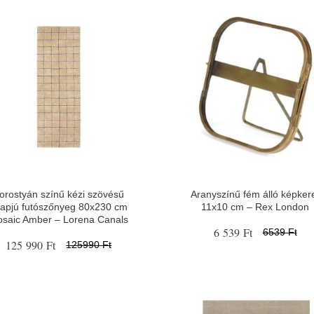
orostyán színű kézi szövésű
Aranyszínű fém álló képker
apjú futószőnyeg 80x230 cm
11x10 cm – Rex London
saic Amber – Lorena Canals
6 539 Ft
6539 Ft
125 990 Ft
125990 Ft