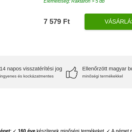
Elérhetőség: Raktáron > 5 db
7 579 Ft
VÁSÁRLÁ
14 napos visszatérítési jog
Ellenőrzött magyar bo
ingyenes és kockázatmentes
minőségi termékekkel
éget:
✓
160 éve
készítenek minőségi termékeket. ✓ A német p