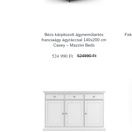
Bézs kárpitozott ágyneműtartós
Fek
franciaágy ágyráccsal 140x200 cm
Casey – Mazzini Beds
524 990 Ft
524990 Ft