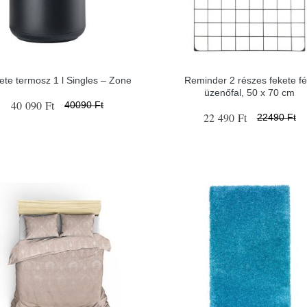
ete termosz 1 l Singles – Zone
Reminder 2 részes fekete f
üzenőfal, 50 x 70 cm
40 090 Ft
40090 Ft
22 490 Ft
22490 Ft