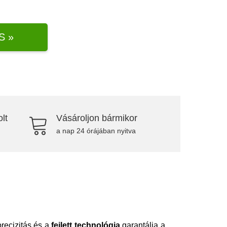
S »
lt
Vásároljon bármikor
a nap 24 órájában nyitva
recizitás és a
fejlett technológia
garantálja a