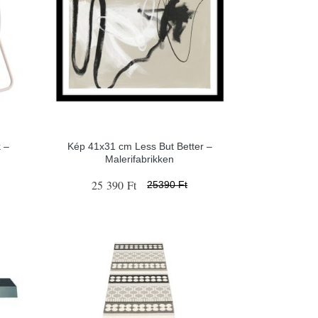
 –
Kép 41x31 cm Less But Better –
Malerifabrikken
25 390 Ft
25390 Ft