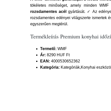
tökéletes minőséget, amely minden WMF te
rozsdamentes acél
gyártását. ✓ Az edén
rozsdamentes edényei világszerte ismertek 
egyszerűen megtérül.
Termékleírás Premium konyhai idő
Termelő:
WMF
Ár:
8290 HUF Ft
EAN:
4000530652362
Kategória:
Kategóriák,Konyhai eszközök