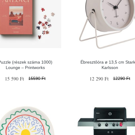
Puzzle (részek száma 1000)
Ébresztőóra ø 13,5 cm Stark
Lounge – Printworks
Karlsson
15 590 Ft
12 290 Ft
15590 Ft
12290 Ft