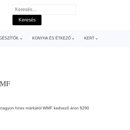
Keresés:
GÉSZÍTŐK
KONYHA ÉS ÉTKEZŐ
KERT
 WMF
 nagyon híres márkától
WMF
kedvező áron 8290