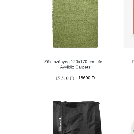
Zöld szőnyeg 120x170 cm Life –
Ayyildiz Carpets
15 510 Ft
18690 Ft