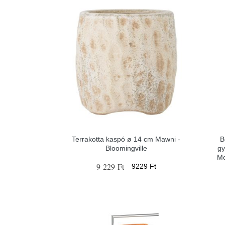
Terrakotta kaspó ø 14 cm Mawni -
B
Bloomingville
gy
Mo
9 229 Ft
9229 Ft