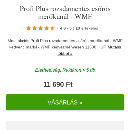
Profi Plus rozsdamentes csőrös
merőkanál - WMF
4.6
/
5
(
19
értékelés
)
Most akciós Profi Plus rozsdamentes csőrös merőkanál - WMF
kedvenc márkák
WMF
kedvezményesen 11690 HUF.
Mutass
többet »
Elérhetőség: Raktáron > 5 db
11 690 Ft
VÁSÁRLÁS »