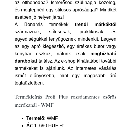
az otthonodba? Ismerősöd szülinapja közeleg,
és meglepnéd egy stílusos aprósággal? Mindkét
esetben jó helyen jársz!
A Bonamis termékek
trendi márkáktól
származnak, stílusosak, praktikusak és
egyediségükkel lenyűgöznek mindenkit. Legyen
az egy apró kiegészítő, egy értékes bútor vagy
konyhai eszköz, nálunk csak
megbízható
darabokat
találsz. Az e-shop kínálatából további
termékeket is ajánlunk. Az internetes vásárlás
ismét előnyösebb, mint egy magasabb árú
téglaüzletben.
Termékleírás Profi Plus rozsdamentes csőrös
merőkanál - WMF
Termelő:
WMF
Ár:
11690 HUF Ft