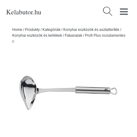
Kelabutor.hu
Keresés:
Home
/
Produkty
/
Kategóriák
/
Konyhai eszközök és asztalteríték
/
Konyhai eszközök és kellékek
/
Fakanalak
/
Profi Plus rozsdamentes
csőrös merőkanál - WMF