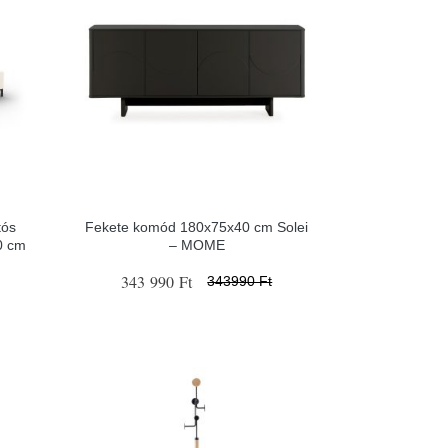
tós
Fekete komód 180x75x40 cm Solei
0 cm
– MOME
343 990 Ft
343990 Ft