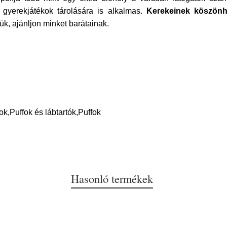
 gyerekjátékok tárolására is alkalmas.
Kerekeinek köszönh
jük, ajánljon minket barátainak.
k,Puffok és lábtartók,Puffok
Hasonló termékek