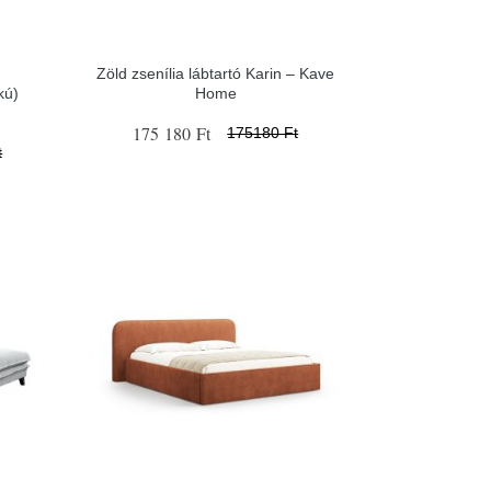
Zöld zsenília lábtartó Karin – Kave
kú)
Home
175 180 Ft
175180 Ft
t