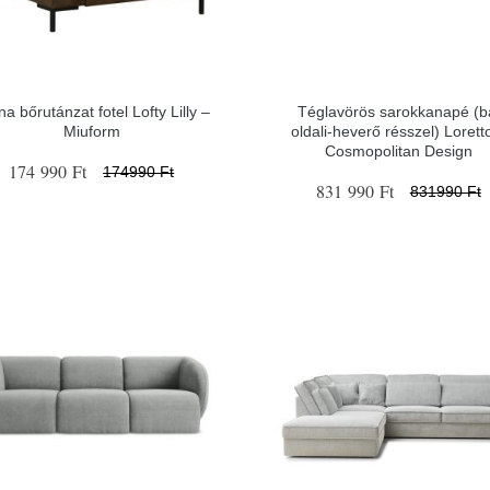
a bőrutánzat fotel Lofty Lilly –
Téglavörös sarokkanapé (b
Miuform
oldali-heverő résszel) Lorett
Cosmopolitan Design
174 990 Ft
174990 Ft
831 990 Ft
831990 Ft