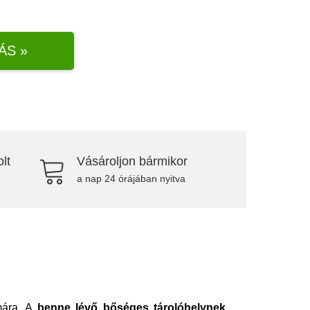
ÁS »
lt
Vásároljon bármikor
a nap 24 órájában nyitva
ámára. A
benne lévő bőséges tárolóhelynek