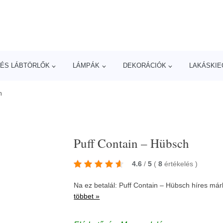
ÉS LÁBTÖRLŐK
LÁMPÁK
DEKORÁCIÓK
LAKÁSKIE
h
Puff Contain – Hübsch
4.6
/
5
(
8
értékelés
)
Na ez betalál: Puff Contain – Hübsch híres má
többet »