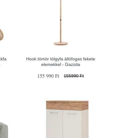
kkfa
Hook tömör tölgyfa állófogas fekete
a
elemekkel - Gazzda
155 990 Ft
155990 Ft