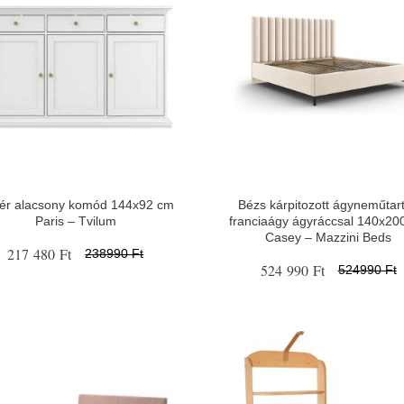
ér alacsony komód 144x92 cm
Bézs kárpitozott ágyneműtar
Paris – Tvilum
franciaágy ágyráccsal 140x20
Casey – Mazzini Beds
217 480 Ft
238990 Ft
524 990 Ft
524990 Ft