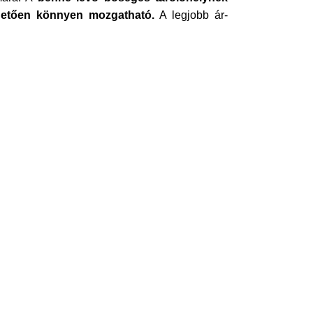
etően könnyen mozgatható.
A legjobb ár-