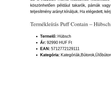
köszönhetően például takarók, párnák vagy
teljesítmény arányt kínáljuk. Ha elégedett, kér
Termékleírás Puff Contain – Hübsch
Termelő:
Hübsch
Ár:
92990 HUF Ft
EAN:
5712772129111
Kategória:
Kategóriák,Bútorok,Ülőbútoro