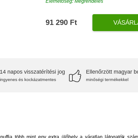
Elérhetőség: Megrendelés
91 290 Ft
VÁSÁRL
14 napos visszatérítési jog
Ellenőrzött magyar bo
ingyenes és kockázatmentes
minőségi termékekkel
puffja több mint egy extra ülőhely a váratlan látogatók sz