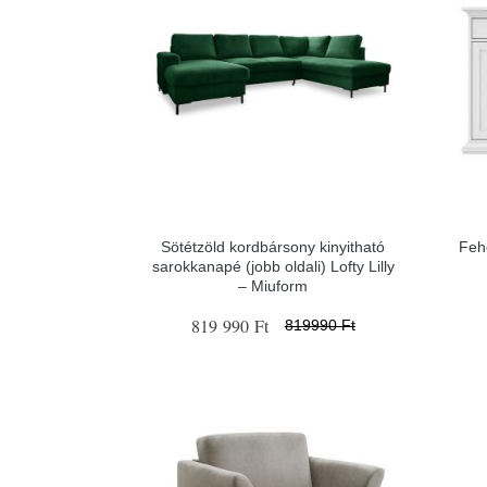
Sötétzöld kordbársony kinyitható
Feh
sarokkanapé (jobb oldali) Lofty Lilly
– Miuform
819 990 Ft
819990 Ft