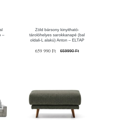
al
Zöld bársony kinyitható-
o –
tárolóhelyes sarokkanapé (bal
oldali-L alakú) Anton – ELTAP
659 990 Ft
659990 Ft