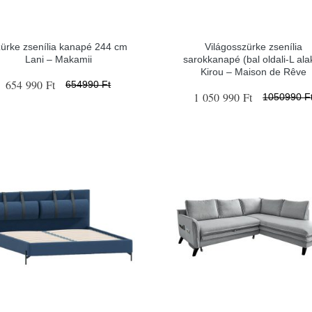
ürke zsenília kanapé 244 cm
Világosszürke zsenília
Lani – Makamii
sarokkanapé (bal oldali-L ala
Kirou – Maison de Rêve
654 990 Ft
654990 Ft
1 050 990 Ft
1050990 F