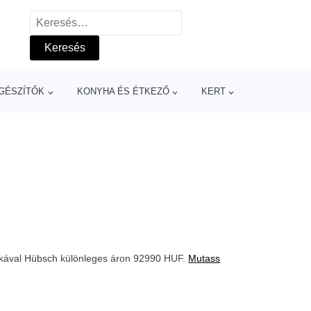
Keresés:
GÉSZÍTŐK
KONYHA ÉS ÉTKEZŐ
KERT
rkával
Hübsch
különleges áron 92990 HUF.
Mutass