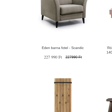
Eden barna fotel - Scandic
Ró
14
227 990 Ft
227990 Ft