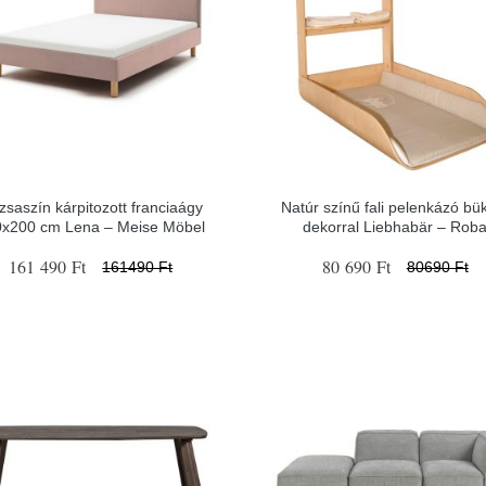
zsaszín kárpitozott franciaágy
Natúr színű fali pelenkázó bü
0x200 cm Lena – Meise Möbel
dekorral Liebhabär – Rob
161 490 Ft
80 690 Ft
161490 Ft
80690 Ft