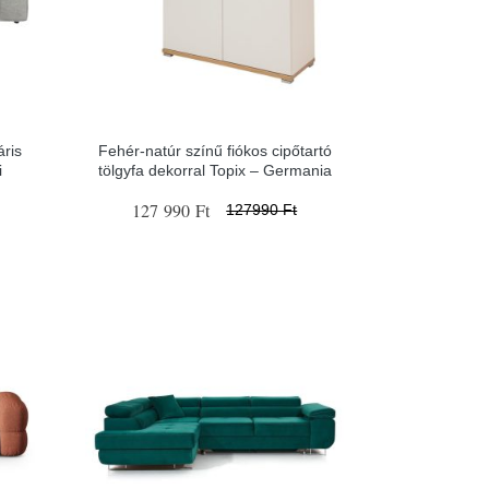
áris
Fehér-natúr színű fiókos cipőtartó
i
tölgyfa dekorral Topix – Germania
127 990 Ft
127990 Ft