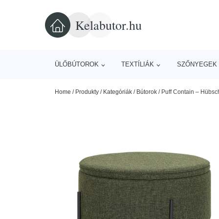
Kelabutor.hu
ÜLŐBÚTOROK
TEXTÍLIÁK
SZŐNYEGEK 
Home
/
Produkty
/
Kategóriák
/
Bútorok
/
Puff Contain – Hübsc