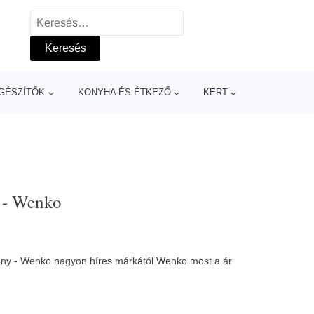
Keresés:
GÉSZÍTŐK
KONYHA ÉS ÉTKEZŐ
KERT
y - Wenko
vány - Wenko nagyon híres márkától
Wenko
most a ár