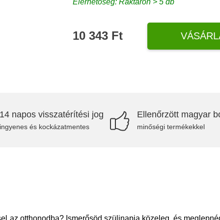
Elérhetőség: Raktáron > 5 db
10 343 Ft
VÁSÁRL
14 napos visszatérítési jog
Ellenőrzött magyar bo
ingyenes és kockázatmentes
minőségi termékekkel
el az otthonodba? Ismerősöd szülinapja közeleg, és meglepnéd