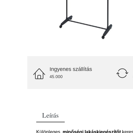
Ingyenes szállítás
45.000
Leírás
Különleges,
minőségi lakáskiegészítőt
keres