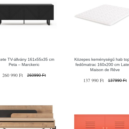
ete TV-állvány 161x55x35 cm
Közepes keménységű hab to
Peta – Marckeric
fedőmatrac 160x200 cm Late
Maison de Rêve
260 990 Ft
260990 Ft
137 990 Ft
137990 Ft