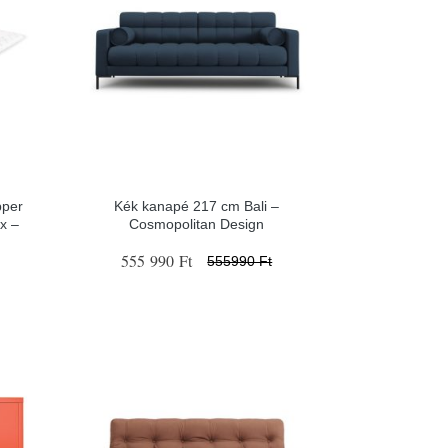
pper
Kék kanapé 217 cm Bali –
x –
Cosmopolitan Design
555 990 Ft
555990 Ft