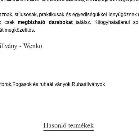
znak, stílusosak, praktikusak és egyediségükkel lenyűgöznek m
nk csak
megbízható darabokat
találsz. Kifogyhatatlanul 
át megközelítés.
állvány - Wenko
útorok,Fogasok és ruhaállványok,Ruhaállványok
Hasonló termékek