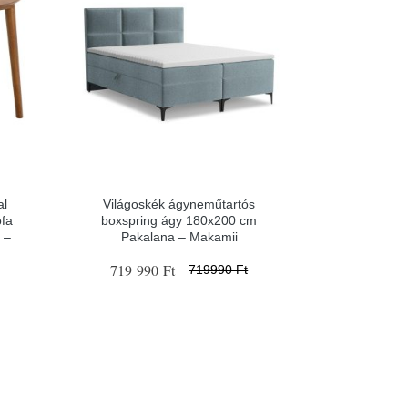
al
Világoskék ágyneműtartós
ófa
boxspring ágy 180x200 cm
 –
Pakalana – Makamii
719 990 Ft
719990 Ft