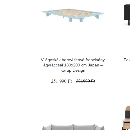
Világoskék borovi fenyő franciaágy
Fek
ágyráccsal 180x200 cm Japan –
Karup Design
251 990 Ft
251990 Ft