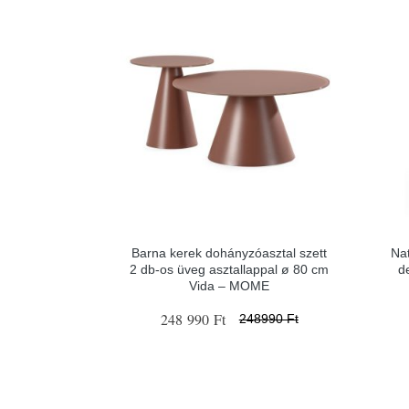
Barna kerek dohányzóasztal szett
Nat
2 db-os üveg asztallappal ø 80 cm
d
Vida – MOME
248 990 Ft
248990 Ft