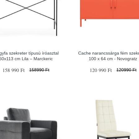
gyfa szekreter típusú íróasztal
Cache narancssárga fém szek
60x113 cm Lila – Marckeric
100 x 64 cm - Novogratz
158 990 Ft
120 990 Ft
158990 Ft
120990 Ft