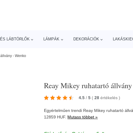
ÉS LÁBTÖRLŐK
LÁMPÁK
DEKORÁCIÓK
LAKÁSKIE
 állvány - Wenko
Reay Mikey ruhatartó állván
4.5
/
5
(
28
értékelés
)
Egyértelműen trendi Reay Mikey ruhatartó áll
12859 HUF.
Mutass többet »