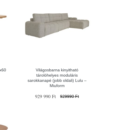
x60
Világosbarna kinyitható
tárolóhelyes moduláris
sarokkanapé (jobb oldali) Lulu –
Miuform
929 990 Ft
929990 Ft