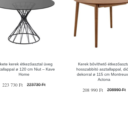
kete kerek étkezőasztal üveg
Kerek bővíthető étkezőaszt
tallappal ø 120 cm Niut – Kave
hosszabbító asztallappal, di
Home
dekorral ø 115 cm Montreux
Actona
223 730 Ft
223730 Ft
208 990 Ft
208990 Ft