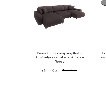
Barna kordbársony kinyitható-
Fe
tárolóhelyes sarokkanapé Sara –
asz
Ropez
849 990 Ft
849990 Ft