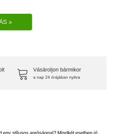
ÁS »
lt
Vásároljon bármikor
a nap 24 órájában nyitva
 egy stílusos aprósággal? Mindkét esetben jó