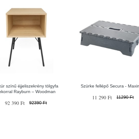
úr színű éjjeliszekrény tölgyfa
Szürke fellépő Secura - Max
ekorral Rayburn – Woodman
11 290 Ft
11290 Ft
92 390 Ft
92390 Ft