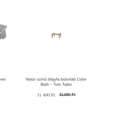
imex
Natúr színű tölgyfa bútorláb Color
Bath – Tom Tailor
31 490 Ft
31490 Ft