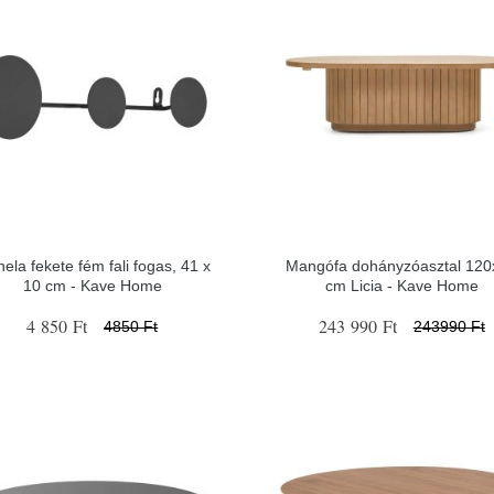
nela fekete fém fali fogas, 41 x
Mangófa dohányzóasztal 120
10 cm - Kave Home
cm Licia - Kave Home
4 850 Ft
243 990 Ft
4850 Ft
243990 Ft