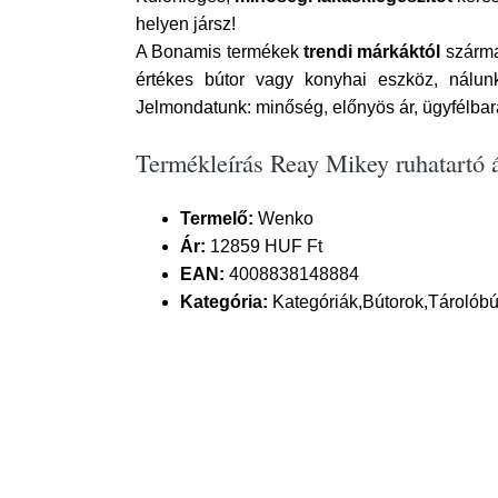
helyen jársz!
A Bonamis termékek
trendi márkáktól
szárma
értékes bútor vagy konyhai eszköz, nálu
Jelmondatunk: minőség, előnyös ár, ügyfélbar
Termékleírás Reay Mikey ruhatartó 
Termelő:
Wenko
Ár:
12859 HUF Ft
EAN:
4008838148884
Kategória:
Kategóriák,Bútorok,Tárolób