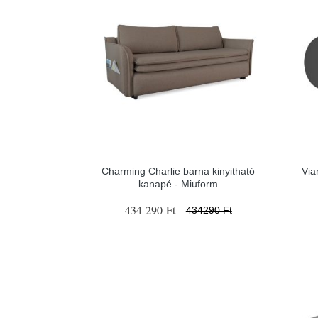
Charming Charlie barna kinyitható
Via
kanapé - Miuform
434 290 Ft
434290 Ft