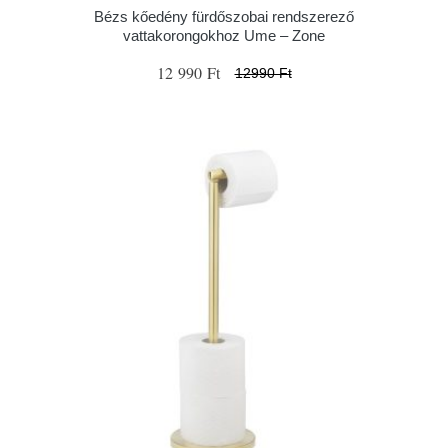
Bézs kőedény fürdőszobai rendszerező
vattakorongokhoz Ume – Zone
12 990 Ft
12990 Ft