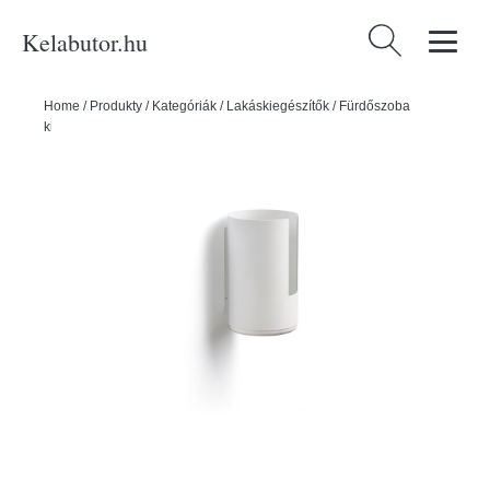
Kelabutor.hu
Keresés:
Home
/
Produkty
/
Kategóriák
/
Lakáskiegészítők
/
Fürdőszoba
kiegészítők
/
Rim fehér fali wc-papír tartó - Zone