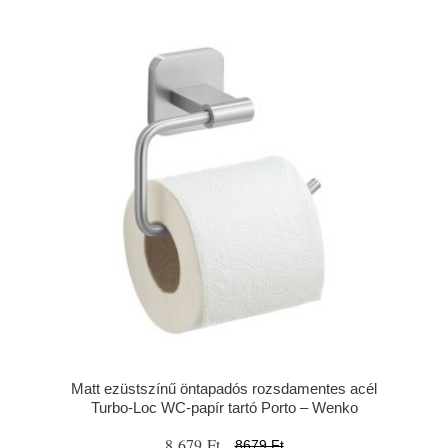
Matt ezüstszínű öntapadós rozsdamentes acél
Turbo-Loc WC-papír tartó Porto – Wenko
8 679 Ft
8679 Ft