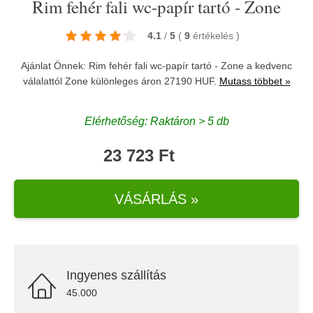
Rim fehér fali wc-papír tartó - Zone
4.1
/
5
(
9
értékelés
)
Ajánlat Önnek: Rim fehér fali wc-papír tartó - Zone a kedvenc
válalattól
Zone
különleges áron 27190 HUF.
Mutass többet »
Elérhetőség: Raktáron > 5 db
23 723 Ft
VÁSÁRLÁS »
Ingyenes szállítás
45.000