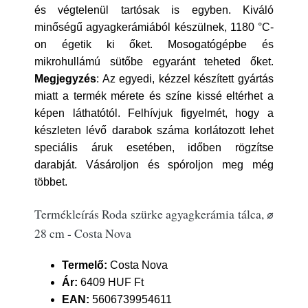
és végtelenül tartósak is egyben. Kiváló
minőségű agyagkerámiából készülnek, 1180 °C-
on égetik ki őket. Mosogatógépbe és
mikrohullámú sütőbe egyaránt teheted őket.
Megjegyzés
: Az egyedi, kézzel készített gyártás
miatt a termék mérete és színe kissé eltérhet a
képen láthatótól. Felhívjuk figyelmét, hogy a
készleten lévő darabok száma korlátozott lehet
speciális áruk esetében, időben rögzítse
darabját. Vásároljon és spóroljon meg még
többet.
Termékleírás Roda szürke agyagkerámia tálca, ⌀
28 cm - Costa Nova
Termelő:
Costa Nova
Ár:
6409 HUF Ft
EAN:
5606739954611