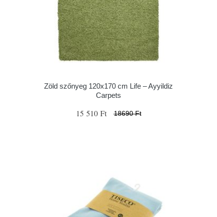
Zöld szőnyeg 120x170 cm Life – Ayyildiz
Carpets
15 510 Ft
18690 Ft