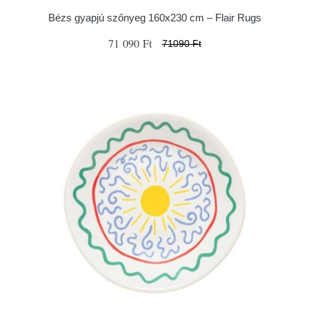
Bézs gyapjú szőnyeg 160x230 cm – Flair Rugs
71 090 Ft
71090 Ft