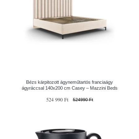
Bézs kárpitozott ágyneműtartós franciaágy
ágyráccsal 140x200 cm Casey – Mazzini Beds
524 990 Ft
524990 Ft