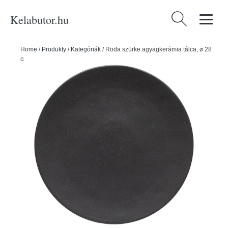
Kelabutor.hu
Keresés:
Home
/
Produkty
/
Kategóriák
/
Roda szürke agyagkerámia tálca, ⌀ 28
cm - Costa Nova