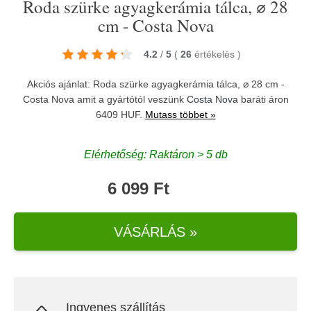
Roda szürke agyagkerámia tálca, ⌀ 28
cm - Costa Nova
4.2
/
5
(
26
értékelés
)
Akciós ajánlat: Roda szürke agyagkerámia tálca, ⌀ 28 cm -
Costa Nova amit a gyártótól veszünk
Costa Nova
baráti áron
6409 HUF.
Mutass többet »
Elérhetőség: Raktáron > 5 db
6 099 Ft
VÁSÁRLÁS »
Ingyenes szállítás