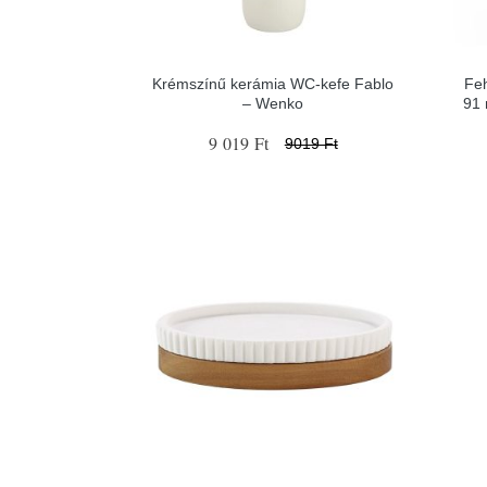
Krémszínű kerámia WC-kefe Fablo
Fe
– Wenko
91 
9 019 Ft
9019 Ft