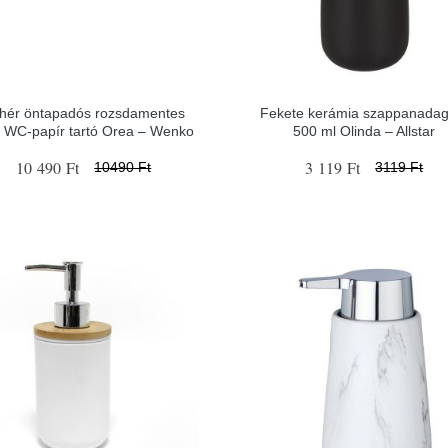
hér öntapadós rozsdamentes
Fekete kerámia szappanadag
l WC-papír tartó Orea – Wenko
500 ml Olinda – Allstar
10 490 Ft
3 119 Ft
10490 Ft
3119 Ft