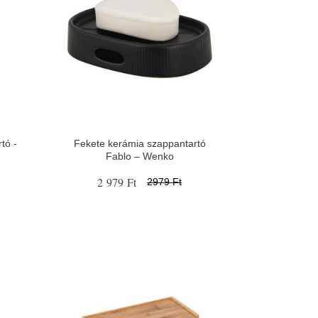
tó -
Fekete kerámia szappantartó
Fablo – Wenko
2 979 Ft
2979 Ft