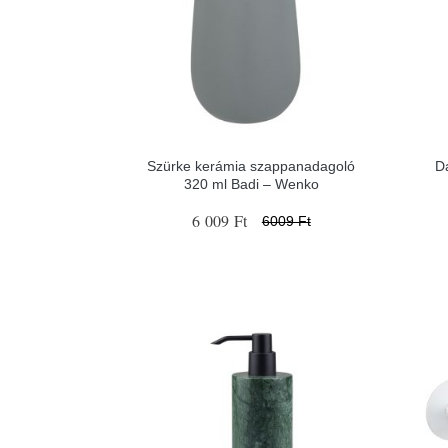
Szürke kerámia szappanadagoló
D
320 ml Badi – Wenko
6 009 Ft
6009 Ft