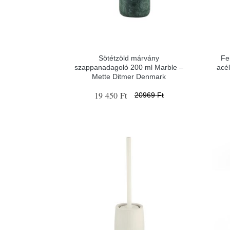
Sötétzöld márvány
Fe
szappanadagoló 200 ml Marble –
acé
Mette Ditmer Denmark
19 450 Ft
20969 Ft