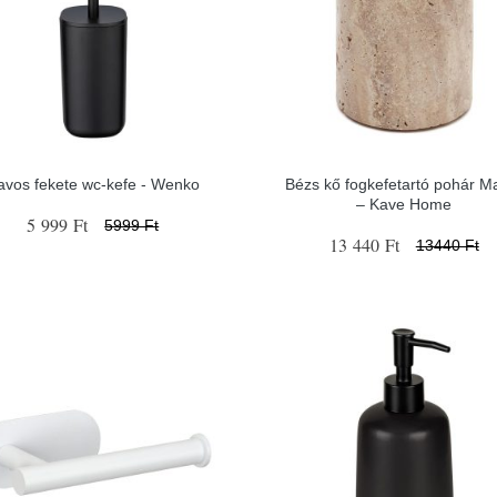
avos fekete wc-kefe - Wenko
Bézs kő fogkefetartó pohár M
– Kave Home
5 999 Ft
5999 Ft
13 440 Ft
13440 Ft