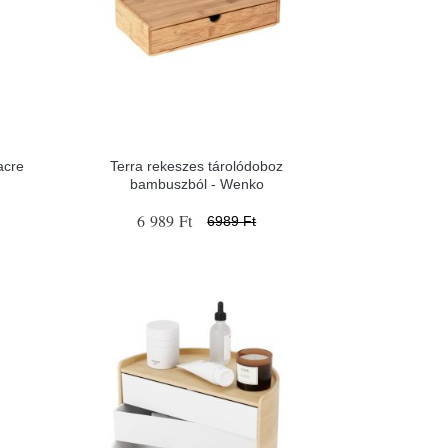
acre
Terra rekeszes tárolódoboz
bambuszból - Wenko
6 989 Ft
6989 Ft