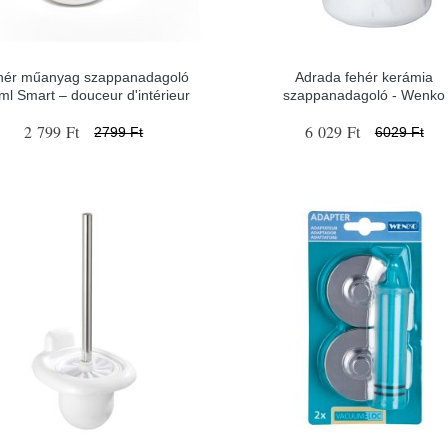
hér műanyag szappanadagoló
Adrada fehér kerámia
ml Smart – douceur d'intérieur
szappanadagoló - Wenko
2 799 Ft
6 029 Ft
2799 Ft
6029 Ft