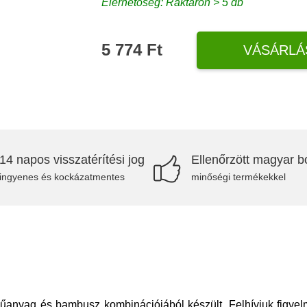
Elérhetőség: Raktáron > 5 db
5 774 Ft
VÁSÁRLÁ
14 napos visszatérítési jog
Ellenőrzött magyar bo
ingyenes és kockázatmentes
minőségi termékekkel
anyag és bambusz kombinációjából készült. Felhívjuk figyelmé