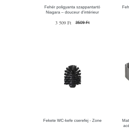
Fehér poligyanta szappantartó
Feh
Niagara – douceur d'intérieur
3 509 Ft
3509 Ft
Fekete WC-kefe cserefej - Zone
Mat
ac