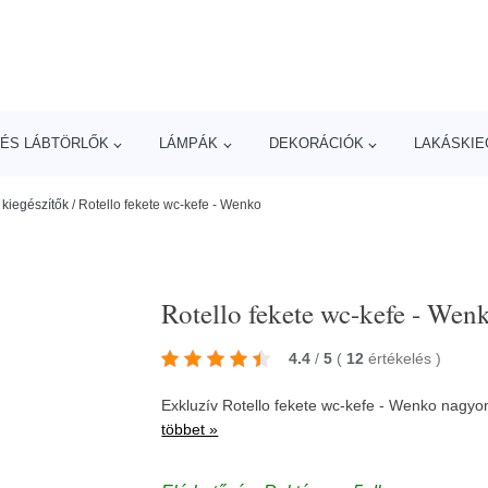
ÉS LÁBTÖRLŐK
LÁMPÁK
DEKORÁCIÓK
LAKÁSKIE
kiegészítők
/
Rotello fekete wc-kefe - Wenko
Rotello fekete wc-kefe - Wen
4.4
/
5
(
12
értékelés
)
Exkluzív Rotello fekete wc-kefe - Wenko nagyo
többet »