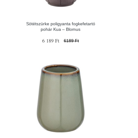
Sötétszürke poligyanta fogkefetartó
pohár Kua – Blomus
6 189 Ft
6189 Ft