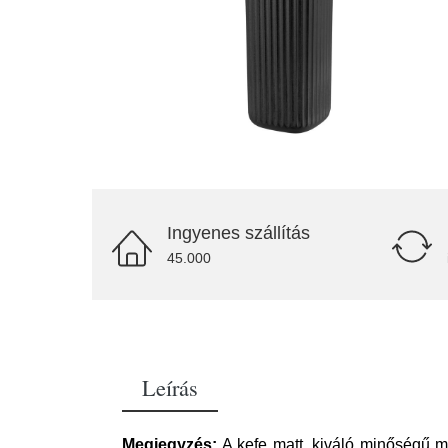
Ingyenes szállítás
45.000
Leírás
Megjegyzés:
A kefe matt, kiváló minőségű mű