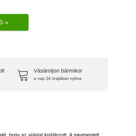
S »
lt
Vásároljon bármikor
a nap 24 órájában nyitva
t, hogy az ajánlat korlátozott. A megmentett