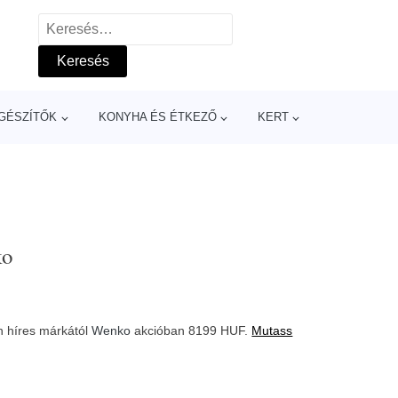
Keresés:
GÉSZÍTŐK
KONYHA ÉS ÉTKEZŐ
KERT
ko
n híres márkától
Wenko
akcióban 8199 HUF.
Mutass