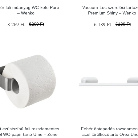
ér fali műanyag WC-kefe Pure
Vacuum-Loc szerelési tartoz
– Wenko
Premium Shiny – Wenko
8 269 Ft
6 189 Ft
8269 Ft
6189 Ft
t ezüstszínű fali rozsdamentes
Fehér öntapadós rozsdamen
él WC-papír tartó Ume – Zone
acél törölközőtartó Orea Un