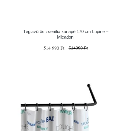
Téglavörös zsenília kanapé 170 cm Lupine –
Micadoni
514 990 Ft
514990 Ft