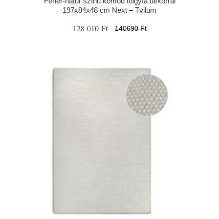
Fehér-natúr színű komód tölgyfa dekorral
197x84x48 cm Next – Tvilum
128 010 Ft
140690 Ft