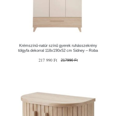
Krémszínű-natúr színű gyerek ruhásszekrény
tölgyfa dekorral 118x190x52 cm Sidney – Roba
217 990 Ft
217990 Ft