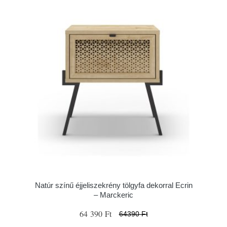
Natúr színű éjjeliszekrény tölgyfa dekorral Ecrin
– Marckeric
64 390 Ft
64390 Ft