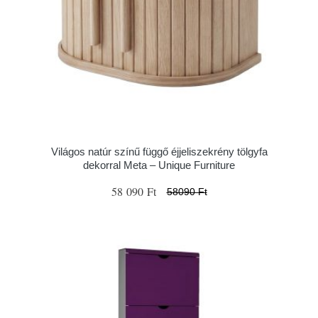
Világos natúr színű függő éjjeliszekrény tölgyfa
dekorral Meta – Unique Furniture
58 090 Ft
58090 Ft