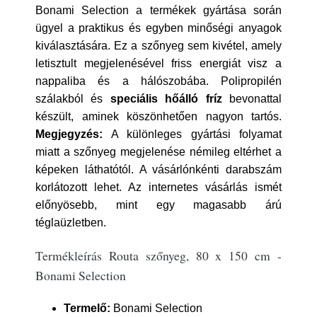
Bonami Selection a termékek gyártása során
ügyel a praktikus és egyben minőségi anyagok
kiválasztására. Ez a szőnyeg sem kivétel, amely
letisztult megjelenésével friss energiát visz a
nappaliba és a hálószobába. Polipropilén
szálakból és
speciális hőálló fríz
bevonattal
készült, aminek köszönhetően nagyon tartós.
Megjegyzés:
A különleges gyártási folyamat
miatt a szőnyeg megjelenése némileg eltérhet a
képeken láthatótól. A vásárlónkénti darabszám
korlátozott lehet. Az internetes vásárlás ismét
előnyösebb, mint egy magasabb árú
téglaüzletben.
Termékleírás Routa szőnyeg, 80 x 150 cm -
Bonami Selection
Termelő:
Bonami Selection