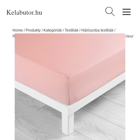
Kelabutor.hu
Keresés:
Home
/
Produkty
/
Kategóriák
/
Textíliák
/
Hálószoba textíliák
/
Rózsaszín gumis jersey lepedő 160x200 cm Jersy – douceur d'intérieur