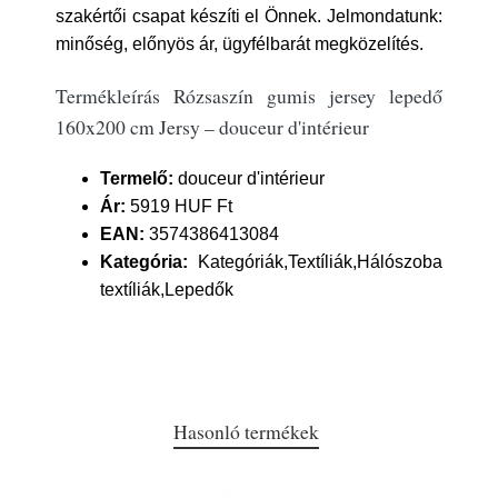
szakértői csapat készíti el Önnek. Jelmondatunk:
minőség, előnyös ár, ügyfélbarát megközelítés.
Termékleírás Rózsaszín gumis jersey lepedő
160x200 cm Jersy – douceur d'intérieur
Termelő:
douceur d'intérieur
Ár:
5919 HUF Ft
EAN:
3574386413084
Kategória:
Kategóriák,Textíliák,Hálószoba
textíliák,Lepedők
Hasonló termékek