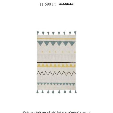
11 590 Ft
11590 Ft
Krémszínű mosható kézi szövésű pamut