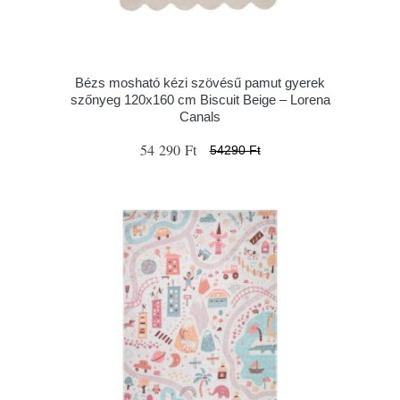
Bézs mosható kézi szövésű pamut gyerek
szőnyeg 120x160 cm Biscuit Beige – Lorena
Canals
54 290 Ft
54290 Ft