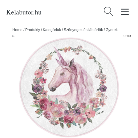
Kelabutor.hu
Keresés:
Home
/
Produkty
/
Kategóriák
/
Szőnyegek és lábtörlők
/
Gyerek
szőnyegek
/
Rózsaszín gyerek szőnyeg ø 100 cm Comfort – Mila Home