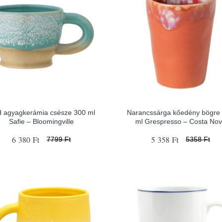
d agyagkerámia csésze 300 ml
Narancssárga kőedény bögre
Safie – Bloomingville
ml Grespresso – Costa No
6 380 Ft
5 358 Ft
7799 Ft
5358 Ft