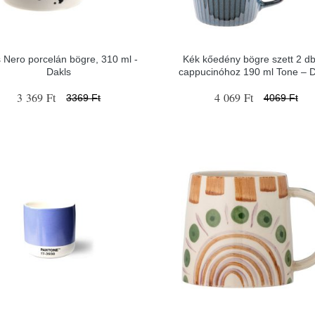
 Nero porcelán bögre, 310 ml -
Kék kőedény bögre szett 2 d
Dakls
cappucinóhoz 190 ml Tone – D
3 369 Ft
4 069 Ft
3369 Ft
4069 Ft