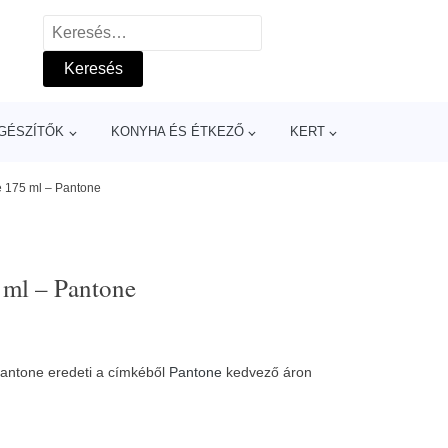
Keresés:
GÉSZÍTŐK
KONYHA ÉS ÉTKEZŐ
KERT
 175 ml – Pantone
 ml – Pantone
antone eredeti a címkéből
Pantone
kedvező áron