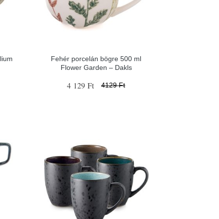
lium
Fehér porcelán bögre 500 ml
Flower Garden – Dakls
4 129 Ft
4129 Ft