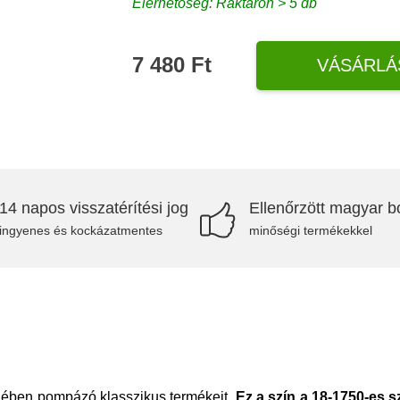
Elérhetőség: Raktáron > 5 db
7 480 Ft
VÁSÁRLÁ
14 napos visszatérítési jog
Ellenőrzött magyar bo
ingyenes és kockázatmentes
minőségi termékekkel
nében pompázó klasszikus termékeit.
Ez a szín a 18-1750-es sz