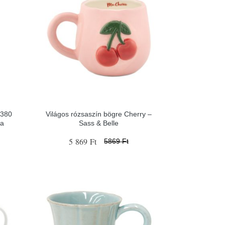
 380
Világos rózsaszín bögre Cherry –
va
Sass & Belle
5 869 Ft
5869 Ft