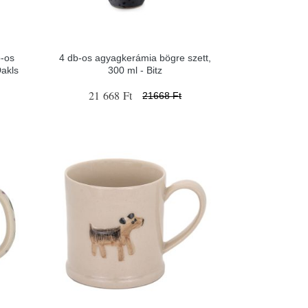
b-os
4 db-os agyagkerámia bögre szett,
akls
300 ml - Bitz
21 668 Ft
21668 Ft