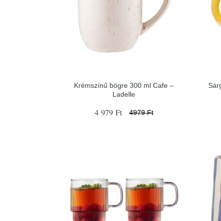
Krémszínű bögre 300 ml Cafe –
Sár
Ladelle
4 979 Ft
4979 Ft