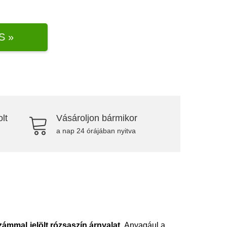
S »
lt
Vásároljon bármikor
a nap 24 órájában nyitva
ámmal jelölt rózsaszín árnyalat.
Anyagául a