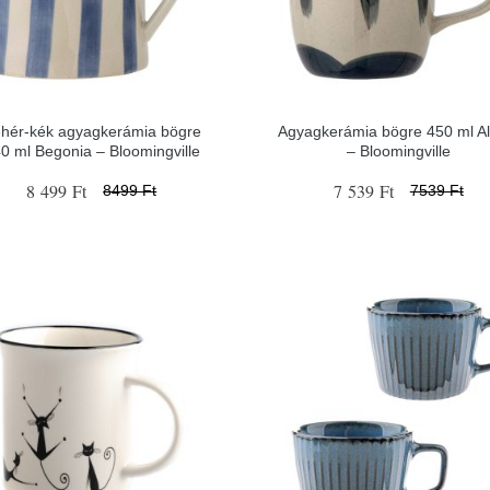
hér-kék agyagkerámia bögre
Agyagkerámia bögre 450 ml Al
0 ml Begonia – Bloomingville
– Bloomingville
8 499 Ft
7 539 Ft
8499 Ft
7539 Ft