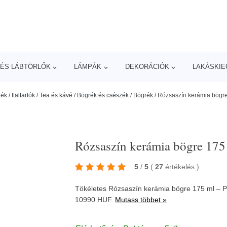
ÉS LÁBTÖRLŐK
LÁMPÁK
DEKORÁCIÓK
LAKÁSKIE
ték
/
Italtartók
/
Tea és kávé
/
Bögrék és csészék
/
Bögrék
/
Rózsaszín kerámia bögre
Rózsaszín kerámia bögre 175
5
/
5
(
27
értékelés
)
Tökéletes Rózsaszín kerámia bögre 175 ml – P
10990 HUF.
Mutass többet »