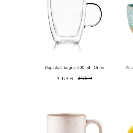
Duplafalú bögre, 300 ml - Orion
Zöl
3 479 Ft
3479 Ft