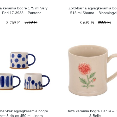
la kerámia bögre 175 ml Very
Zöld-barna agyagkerámia bö
Peri 17-3938 – Pantone
515 ml Shama – Bloomingvil
8 769 Ft
8 659 Ft
8769 Ft
8659 Ft
hér-kék agyagkerámia bögre
Bézs kerámia bögre Dahlia – 
zett 3 db-os 450 ml Linora –
& Belle