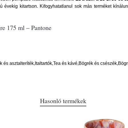
szú évekig kitartson. Kifogyhatatlanul sok más terméket kíná
re 175 ml – Pantone
és asztalteríték,Italtartók,Tea és kávé,Bögrék és csészék,Bög
Hasonló termékek