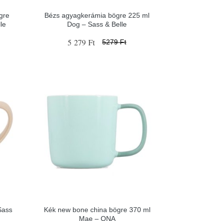
gre
Bézs agyagkerámia bögre 225 ml
le
Dog – Sass & Belle
5 279 Ft
5279 Ft
Sass
Kék new bone china bögre 370 ml
Mae – ONA