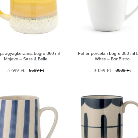
ga agyagkerámia bögre 360 ml
Fehér porcelán bögre 380 ml 
Mojave – Sass & Belle
White – BonBistro
5 699 Ft
3 039 Ft
5699 Ft
3039 Ft