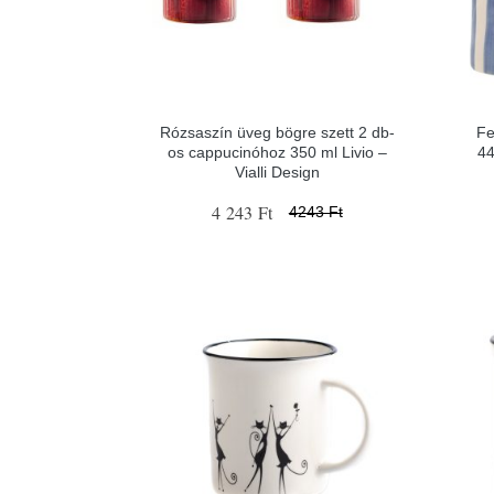
Rózsaszín üveg bögre szett 2 db-
Fe
os cappucinóhoz 350 ml Livio –
44
Vialli Design
4 243 Ft
4243 Ft