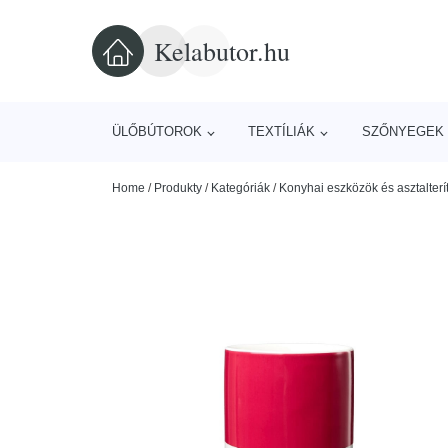
Kelabutor.hu
ÜLŐBÚTOROK
TEXTÍLIÁK
SZŐNYEGEK 
Home
/
Produkty
/
Kategóriák
/
Konyhai eszközök és asztalterí